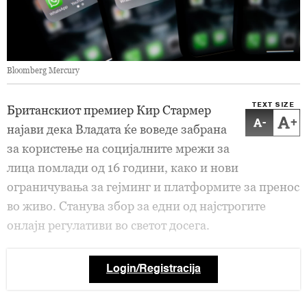
Bloomberg Mercury
TEXT SIZE
Британскиот премиер Кир Стармер
-
+
најави дека Владата ќе воведе забрана
за користење на социјалните мрежи за
лица помлади од 16 години, како и нови
ограничувања за гејминг и платформите за пренос
во живо. Станува збор за едни од најстрогите
онлајн регулативи во светот досега.
Login/Registracija