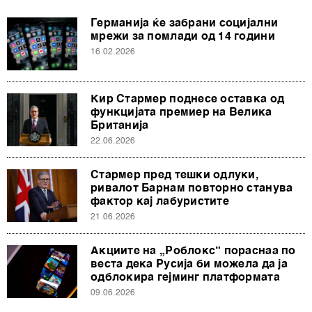
Германија ќе забрани социјални
мрежи за помлади од 14 години
16.02.2026
Кир Стармер поднесе оставка од
функцијата премиер на Велика
Британија
22.06.2026
Стармер пред тешки одлуки,
ривалот Барнам повторно станува
фактор кај лабуристите
21.06.2026
Акциите на „Роблокс“ пораснаа по
веста дека Русија би можела да ја
одблокира гејминг платформата
09.06.2026