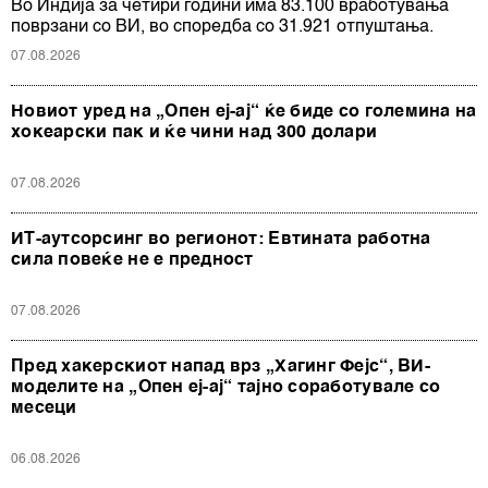
Во Индија за четири години има 83.100 вработувања
поврзани со ВИ, во споредба со 31.921 отпуштања.
07.08.2026
Новиот уред на „Опен еј-ај“ ќе биде со големина на
хокеарски пак и ќе чини над 300 долари
07.08.2026
ИТ-аутсорсинг во регионот: Евтината работна
сила повеќе не е предност
07.08.2026
Пред хакерскиот напад врз „Хагинг Фејс“, ВИ-
моделите на „Опен еј-ај“ тајно соработувале со
месеци
06.08.2026