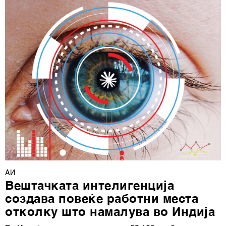
ја повлечете без негативни последици.
АИ
Вештачката интелигенција
создава повеќе работни места
отколку што намалува во Индија