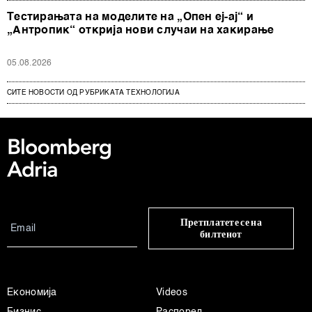
Тестирањата на моделите на „Опен еј-ај“ и
„Антропик“ открија нови случаи на хакирање
05.08.2026
СИТЕ НОВОСТИ ОД РУБРИКАТА ТЕХНОЛОГИЈА
Претплатете се на
билтенот
Економија
Videos
Бизнис
Распоред