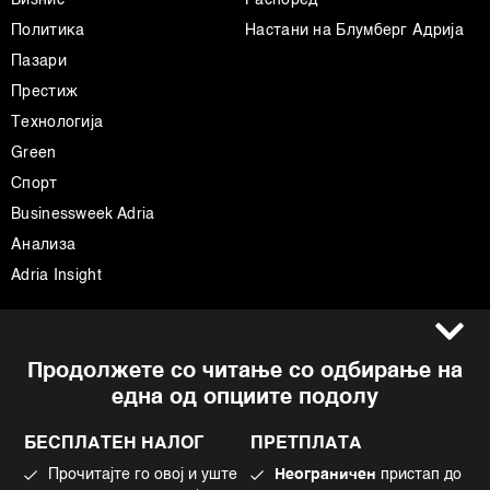
Политика
Настани на Блумберг Адрија
Пазари
Престиж
Технологија
Green
Спорт
Businessweek Adria
Анализа
Adria Insight
Услови за користење
Следете не
Продолжете со читање со одбирање на
Импресум
Facebook
една од опциите подолу
Политика на приватност
Instagram
Политика за колачиња
Twitter
БЕСПЛАТЕН НАЛОГ
ПРЕТПЛАТА
Маркетинг
Linkedin
Прочитајте го овој и уште
Неограничен
пристап до