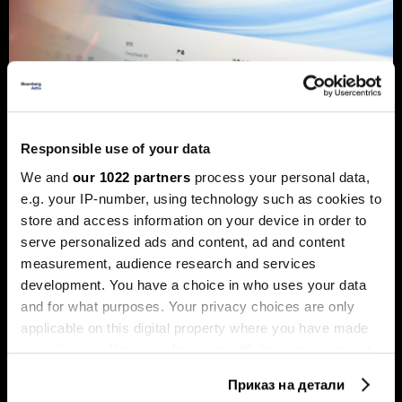
„Дипсик“ развива сопствен ВИ-
чип, „Енвидија“ под притисок
Кинеската компанија работи на чип наменет за
Responsible use of your data
инференција, додека најголемите светски компании
сè повеќе вложуваат во развој на сопствен хардвер
We and
our 1022 partners
process your personal data,
за да ја намалат зависноста од „Енвидија“ и да ги
e.g. your IP-number, using technology such as cookies to
оптимизираат ВИ-системите.
store and access information on your device in order to
serve personalized ads and content, ad and content
measurement, audience research and services
development. You have a choice in who uses your data
and for what purposes. Your privacy choices are only
applicable on this digital property where you have made
your choices. You can change or withdraw your consent
any time from the Cookie Declaration or by clicking on
Приказ на детали
the Privacy trigger icon.
Новите чекори за поголема
Како ВИ агентите им