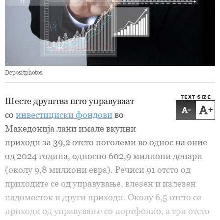
Depositphotos
TEXT SIZE
Шесте друштва што управуваат
-
+
со
инвестициски фондови
во
Македонија лани имале вкупни
приходи за 39,2 отсто поголеми во однос на оние
од 2024 година, односно 602,9 милиони денари
(околу 9,8 милиони евра). Речиси 91 отсто од
приходите се од управување, влезен и излезен
надоместок и други приходи. Околу 6,5 отсто се
приходи од управување со портфолио, а три отсто