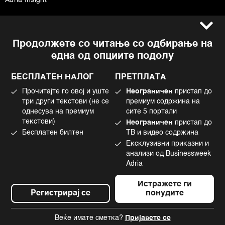
Adria Insight
Услови за користење
Следете не
Продолжете со читање со одбирање на
Импресум
Facebook
една од опциите подолу
Политика на приватност
Instagram
Политика за колачиња
Twitter
БЕСПЛАТЕН НАЛОГ
ПРЕТПЛАТА
Маркетинг
Linkedin
Прочитајте го овој и уште
Неограничен
пристап до
Употреба на вештачка интелигенција
Tiktok
три други текстови (не се
премиум содржина на
однесува на премиум
сите 5 портали
текстови)
Неограничен
пристап до
Бесплатен билтен
ТВ и видео содржина
©2022 - 2026 Bloomberg L.P. All Rights Reserved. BLOOMBERG and the
Ексклузивни приказни и
BLOOMBERG logo are registered trademarks and service marks of
Bloomberg Finance L.P. or its subsidiaries, displayed with permission
анализи од Businessweek
Bloomberg Adria is a Mtel Swiss SA Property
Adria
News CMS by Cubes
Истражете ги
Регистрирај се
понудите
Веќе имате сметка?
Пријавете се