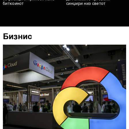
други слични технологии во
Политиката на
биткоинот
синџири низ светот
колачиња
. Колачињата во кој било момент можете
повторно да ги ажурирате со клик на „Прикажи ги
деталите“. Согласноста можете во кој било момент да
ја повлечете без негативни последици.
Бизнис