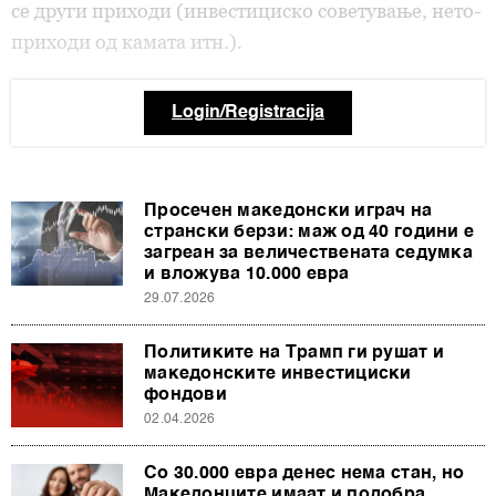
се други приходи (инвестициско советување, нето-
приходи од камата итн.).
Login/Registracija
Просечен македонски играч на
странски берзи: маж од 40 години е
загреан за величествената седумка
и вложува 10.000 евра
29.07.2026
Политиките на Трамп ги рушат и
македонските инвестициски
фондови
02.04.2026
Со 30.000 евра денес нема стан, но
Македонците имаат и подобра