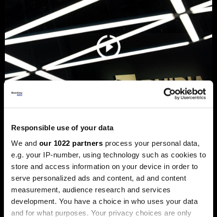
Responsible use of your data
„Енвидија“ купи стартап основан
We and
our 1022 partners
process your personal data,
од Mакедонецот Вања
e.g. your IP-number, using technology such as cookies to
Јосифовски и Словенецот Јуре
store and access information on your device in order to
Лесковец
serve personalized ads and content, ad and content
„Кумо АИ“ развива модели наменети за
measurement, audience research and services
предвидување деловни настани.
development. You have a choice in who uses your data
and for what purposes. Your privacy choices are only