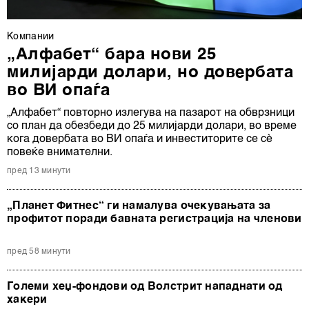
Компании
„Алфабет“ бара нови 25
милијарди долари, но довербата
во ВИ опаѓа
„Алфабет“ повторно излегува на пазарот на обврзници
со план да обезбеди до 25 милијарди долари, во време
кога довербата во ВИ опаѓа и инвеститорите се сè
повеќе внимателни.
пред 13 минути
„Планет Фитнес“ ги намалува очекувањата за
профитот поради бавната регистрација на членови
пред 58 минути
Големи хеџ-фондови од Волстрит нападнати од
хакери