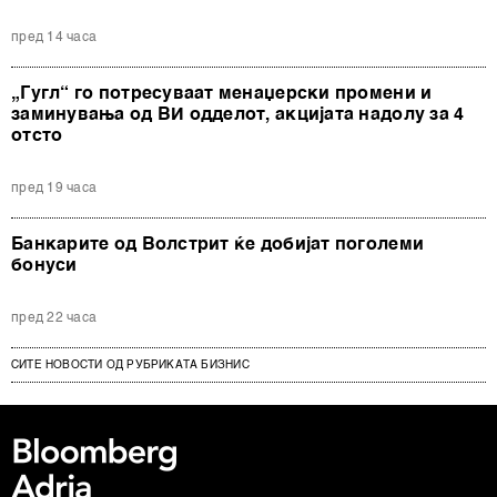
пред 14 часа
„Гугл“ го потресуваат менаџерски промени и
заминувања од ВИ одделот, акцијата надолу за 4
отсто
пред 19 часа
Банкарите од Волстрит ќе добијат поголеми
бонуси
пред 22 часа
СИТЕ НОВОСТИ ОД РУБРИКАТА БИЗНИС