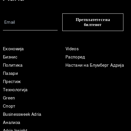
Претплатете се на
билтенот
Економија
Videos
Бизнис
Распоред
Политика
Настани на Блумберг Адрија
Пазари
Престиж
Технологија
Green
Спорт
Businessweek Adria
Анализа