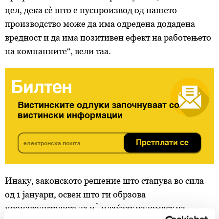
цел, дека сè што е нуспроизвод од нашето
производство може да има одредена додадена
вредност и да има позитивен ефект на работењето
на компаниите“, вели таа.
Билтен
Вистинските одлуки започнуваат со
вистински информации
Претплати се
Инаку, законското решение што стапува во сила
од 1 јануари, освен што ги обрзова
производителите да ѝ плаќаат надомест на