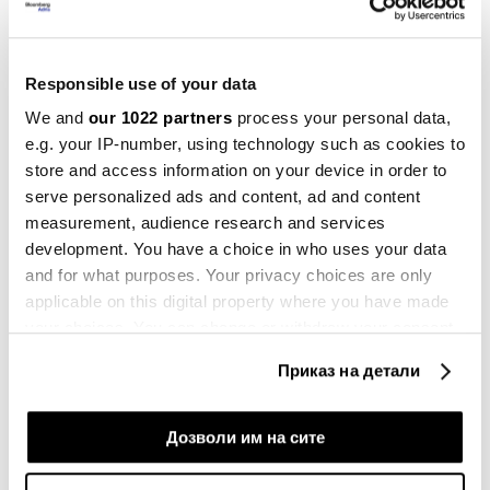
државата, предвидува и сериозни казни за
прекршителите, кои се рангирани во три
категории, а во зависност од категоријата и
Responsible use of your data
големината на трговците казните се движат од
We and
our 1022 partners
process your personal data,
9.000 до 120.000 евра.
e.g. your IP-number, using technology such as cookies to
store and access information on your device in order to
РЕЦИКЛИРАЊЕ
ТЕКСТИЛЕН ОТПАД
ГОСТУВАЊЕ
serve personalized ads and content, ad and content
measurement, audience research and services
ИРЕНА ЈАКИМОСКА
development. You have a choice in who uses your data
and for what purposes. Your privacy choices are only
applicable on this digital property where you have made
your choices. You can change or withdraw your consent
any time from the Cookie Declaration or by clicking on
Иран бара забрана за
Приказ на детали
американските бродови во Ормуз,
the Privacy trigger icon.
како што напредува договорот со
Оман
If you allow, we would also like to:
Дозволи им на сите
пред 7 часа
Collect information about your geographical
location which can be accurate to within several