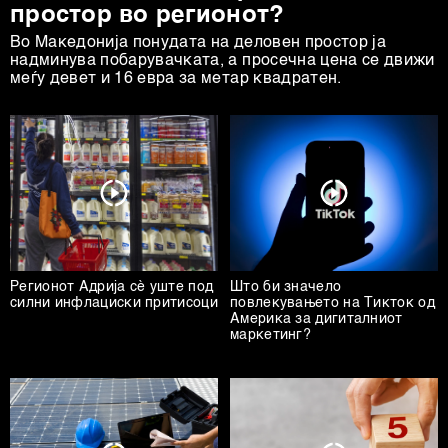
простор во регионот?
Во Македонија понудата на деловен простор ја
надминува побарувачката, а просечна цена се движи
меѓу девет и 16 евра за метар квадратен.
Регионот Адриjа сè уште под
Што би значело
силни инфлациски притисоци
повлекувањето на Тикток од
Америка за дигиталниот
маркетинг?