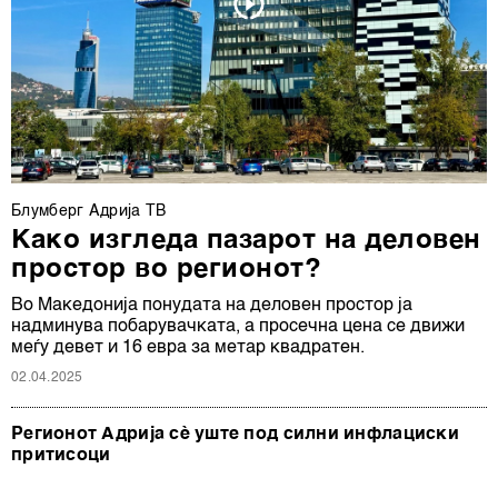
Блумберг Адрија ТВ
Како изгледа пазарот на деловен
простор во регионот?
Во Македонија понудата на деловен простор ја
надминува побарувачката, а просечна цена се движи
меѓу девет и 16 евра за метар квадратен.
02.04.2025
Регионот Адриjа сè уште под силни инфлациски
притисоци