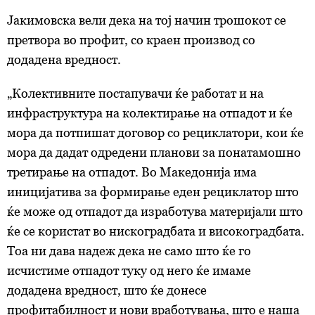
Јакимовска
вели
дека на тој начин трошокот се
претвора во профит, со краен производ со
додадена вредност.
„Колективните постапувачи ќе работат и на
инфраструктура на колектирање на отпадот и ќе
мора да потпишат договор со рециклатори, кои ќе
мора да дадат одредени планови за понатамошно
третирање на отпадот. Во Македонија има
иницијатива за формирање еден рециклатор што
ќе може од отпадот да изработува материјали што
ќе се користат во нискоградбата и високоградбата.
Тоа ни дава надеж дека не само што ќе го
исчистиме отпадот туку од него ќе имаме
додадена вредност, што ќе донесе
профитабилност и нови вработувања, што е наша