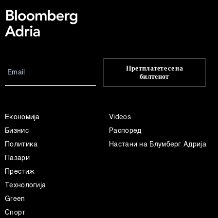
Претплатете се на
билтенот
Економија
Videos
Бизнис
Распоред
Политика
Настани на Блумберг Адрија
Пазари
Престиж
Технологија
Green
Спорт