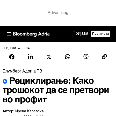
Пријава
Претплата
СПОДЕЛИ ЈА ВЕСТА
Блумберг Адрија ТВ
Рециклирање: Како
трошокот да се претвори
во профит
Автор:
Ирена Каревска