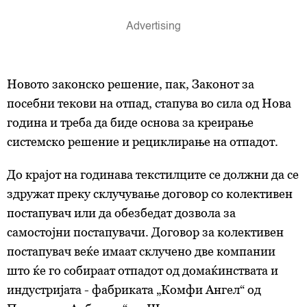
Новото законско решение, пак, Законот за
посебни текови на отпад, стапува во сила од Нова
година и треба да биде основа за креирање
системско решение и рециклирање на отпадот.
До крајот на годинава текстилците се должни да се
здружат преку склучување договор со колективен
постапувач или да обезбедат дозвола за
самостојни постапувачи. Договор за колективен
постапувач веќе имаат склучено две компании
што ќе го собираат отпадот од домаќинствата и
индустријата - фабриката „Комфи Ангел“ од