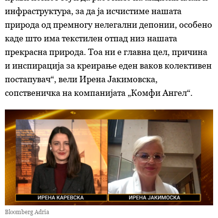
инфраструктура, за да ја исчистиме нашата
природа од премногу нелегални депонии, особено
каде што има текстилен отпад низ нашата
прекрасна природа. Тоа ни е главна цел, причина
и инспирација за креирање еден ваков колективен
постапувач“, вели Ирена Јакимовска,
сопственичка на компанијата „Комфи Ангел“.
Bloomberg Adria