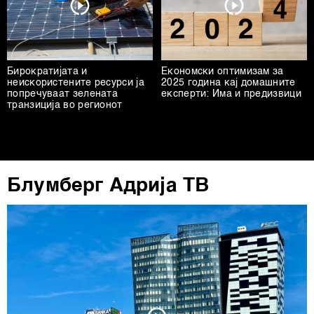
Бирократијата и
Економски оптимизам за
неискористените ресурси ја
2025 година кај домашните
попречуваат зелената
експерти: Има и предизвици
транзиција во регионот
Блумберг Адрија ТВ