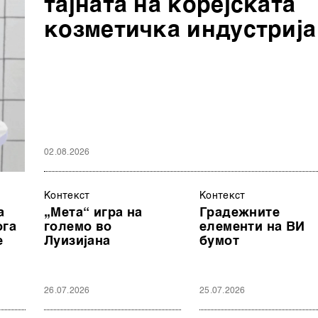
тајната на корејската
козметичка индустрија
02.08.2026
Контекст
Контекст
а
„Мета“ игра на
Градежните
ога
големо во
елементи на ВИ
е
Луизијана
бумот
26.07.2026
25.07.2026