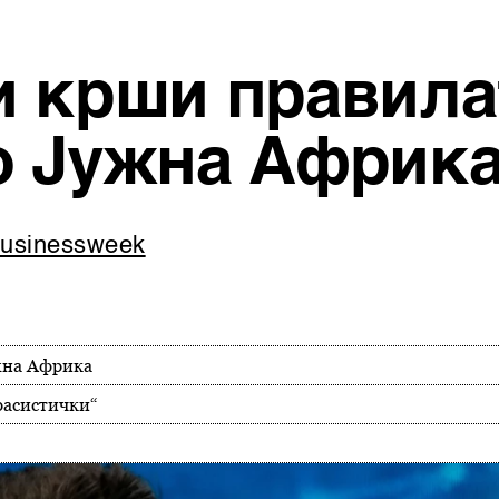
и крши правилат
о Јужна Африк
Businessweek
ужна Африка
расистички“