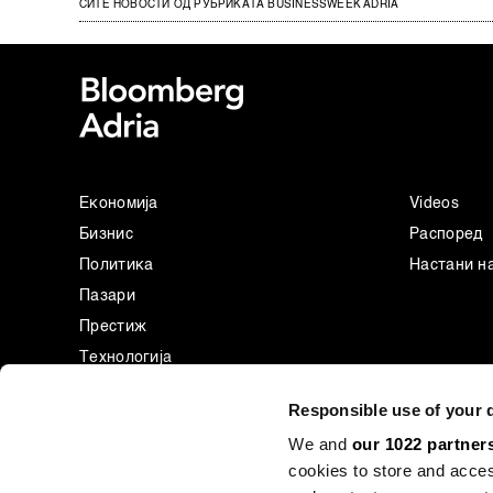
СИТЕ НОВОСТИ ОД РУБРИКАТА BUSINESSWEEK ADRIA
Економија
Videos
Бизнис
Распоред
Политика
Настани н
Пазари
Престиж
Технологија
Green
Responsible use of your 
Спорт
We and
our 1022 partner
Businessweek Adria
cookies to store and acces
Анализа