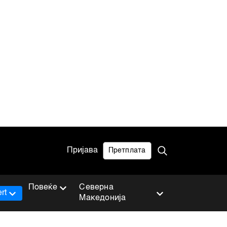
Пријава
Претплата
Повеќе
Северна
rt
Македонија