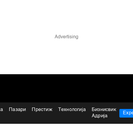
ка
Пазари
Престиж
Технологија
Бизнисвик
Expe
Адрија