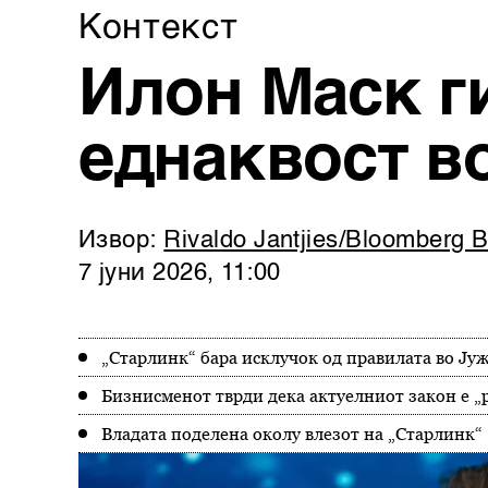
Контекст
Илон Маск г
еднаквост в
Извор:
Rivaldo Jantjies/Bloomberg 
7 јуни 2026, 11:00
„Старлинк“ бара исклучок од правилата во Ј
Бизнисменот тврди дека актуелниот закон е „
Владата поделена околу влезот на „Старлинк“