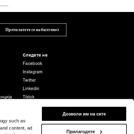
Претплатете се на билтенот
Следете не
Facebook
Instagram
Twitter
Linkedin
енција
Tiktok
Дозволи им на сите
logy such as
 and content, ad
Прилагодете