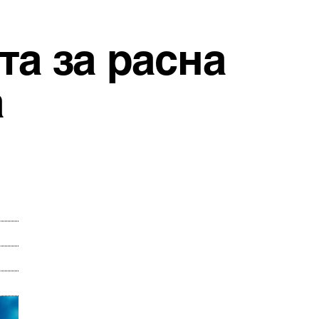
а за расна
а