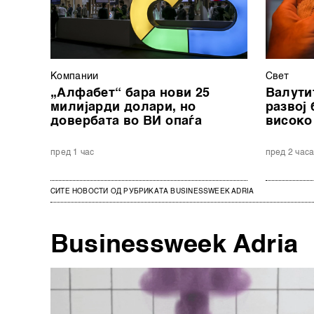
Компании
Свет
„Алфабет“ бара нови 25
Валутит
милијарди долари, но
развој
довербата во ВИ опаѓа
високо
пред 1 час
пред 2 час
СИТЕ НОВОСТИ ОД РУБРИКАТА BUSINESSWEEK ADRIA
Businessweek Adria