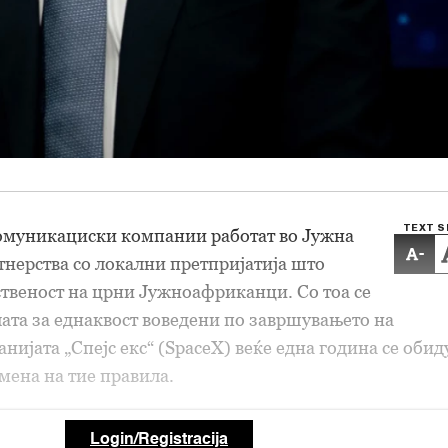
TEXT S
омуникациски компании работат во Јужна
-
нерства со локални претпријатија што
ственост на црни Јужноафриканци. Со тоа се
ата за еднаквост воведени по завршувањето на
нијата „Спејс екс“ (SpaceX) веќе една година се обид
омена на тие правила.
Login/Registracija