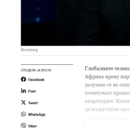
Bloomberg
Глобалните телек
СПОДЕЛИ ЈА ВЕСТА
Африка преку парт
Facebook
делумно се во соп
почитуваат правил
Post
апартхејдот. Компа
Tweet
да издејствува пр
WhatsApp
Viber