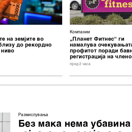
Компании
е на земјите во
„Планет Фитнес“ ги
 близу до рекордно
намалува очекувањат
 ниво
профитот поради бав
регистрација на член
а
пред 2 часа
Размислувања
Без мака нема убавина 