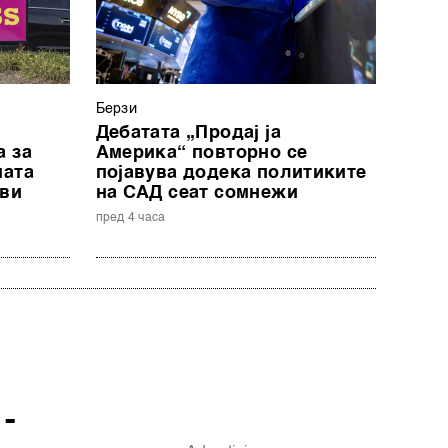
Берзи
Дебатата „Продај ја
а за
Америка“ повторно се
ната
појавува додека политиките
ови
на САД сеат сомнежи
пред 4 часа
-