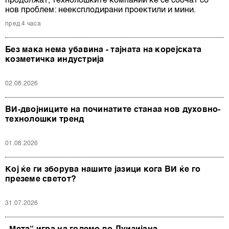
продолжат, технолошките компании ќе се соочат со
нов проблем: неексплодирани проектили и мини.
пред 4 часа
Без мака нема убавина - тајната на корејската
козметичка индустрија
02.08.2026
ВИ-двојниците на починатите станаа нов духовно-
технолошки тренд
01.08.2026
Кој ќе ги зборува нашите јазици кога ВИ ќе го
преземе светот?
31.07.2026