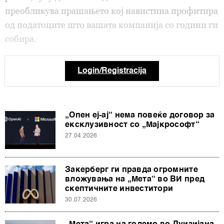
преобликува прашањето кој навистина профитира
од податоците што вашата компанија со години ги
собира.
Login/Registracija
„Опен еј-ај“ нема повеќе договор за
ексклузивност со „Мајкрософт“
27.04.2026
Закерберг ги правда огромните
вложувања на „Мета“ во ВИ пред
скептичните инвеститори
30.07.2026