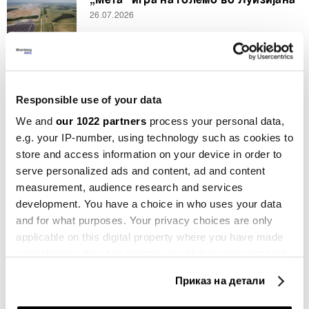
„Мета“ игра на големо во Луизијана
26.07.2026
Можно е „Мета“ да му изнајмува
компјутерска моќ на „Антропик“
Responsible use of your data
17.07.2026
We and
our 1022 partners
process your personal data,
e.g. your IP-number, using technology such as cookies to
store and access information on your device in order to
СИТЕ НОВОСТИ ОД РУБРИКАТА BUSINESSWEEK ADRIA
serve personalized ads and content, ad and content
measurement, audience research and services
development. You have a choice in who uses your data
and for what purposes. Your privacy choices are only
applicable on this digital property where you have made
your choices. You can change or withdraw your consent
Businessweek Adria
any time from the Cookie Declaration or by clicking on
Приказ на детали
the Privacy trigger icon.