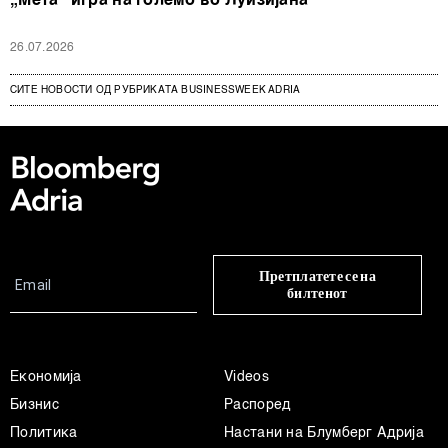
„Мета“ игра на големо во Луизијана
26.07.2026
СИТЕ НОВОСТИ ОД РУБРИКАТА BUSINESSWEEK ADRIA
Претплатете се на
билтенот
Економија
Videos
Бизнис
Распоред
Политика
Настани на Блумберг Адрија