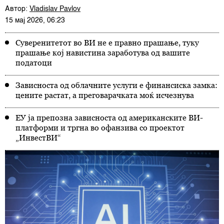
Автор:
Vladislav Pavlov
15 мај 2026, 06:23
Суверенитетот во ВИ не е правно прашање, туку
прашање кој навистина заработува од вашите
податоци
Зависноста од облачните услуги е финансиска замка:
цените растат, а преговарачката моќ исчезнува
ЕУ ја препозна зависноста од американските ВИ-
платформи и тргна во офанзива со проектот
„ИнвестВИ“