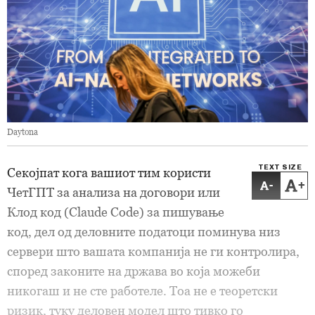
Daytona
TEXT SIZE
Секојпат кога вашиот тим користи
-
+
ЧетГПТ за анализа на договори или
Клод код (Claude Code) за пишување
код, дел од деловните податоци поминува низ
сервери што вашата компанија не ги контролира,
според законите на држава во која можеби
никогаш и не сте работеле. Тоа не е теоретски
ризик, туку деловен модел што тивко го