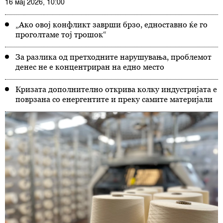
16 мај 2026, 10:00
„Ако овој конфликт заврши брзо, едноставно ќе го
проголтаме тој трошок“
За разлика од претходните нарушувања, проблемот
денес не е концентриран на едно место
Кризата дополнително открива колку индустријата е
поврзана со енергентите и преку самите материјали