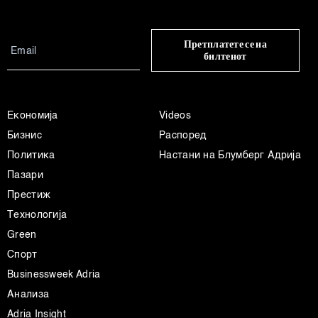
Претплатете се на
билтенот
Економија
Videos
Бизнис
Распоред
Политика
Настани на Блумберг Адрија
Пазари
Престиж
Технологија
Green
Спорт
Businessweek Adria
Анализа
Adria Insight