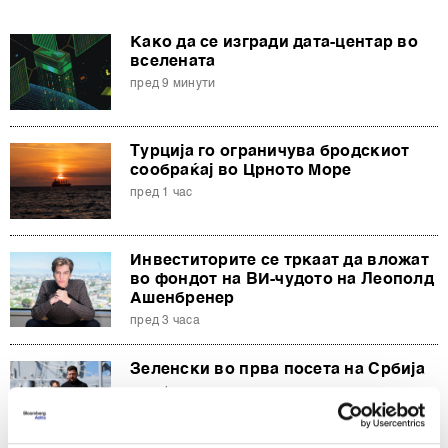
Како да се изгради дата-центар во
вселената
пред 9 минути
Турција го ограничува бродскиот
сообраќај во Црното Море
пред 1 час
Инвеститорите се тркаат да вложат
во фондот на ВИ-чудото на Леополд
Ашенбренер
пред 3 часа
Зеленски во прва посета на Србија
пред 4 часа