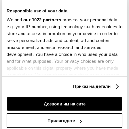
Responsible use of your data
СИТЕ НОВОСТИ ОД РУБРИКАТА BUSINESSWEEK ADRIA
We and
our 1022 partners
process your personal data,
e.g. your IP-number, using technology such as cookies to
store and access information on your device in order to
serve personalized ads and content, ad and content
measurement, audience research and services
development. You have a choice in who uses your data
Businessweek Adria
and for what purposes. Your privacy choices are only
applicable on this digital property where you have made
your choices. You can change or withdraw your consent
any time from the Cookie Declaration or by clicking on
Приказ на детали
the Privacy trigger icon.
If you allow, we would also like to:
Дозволи им на сите
Collect information about your geographical
location which can be accurate to within several
Прилагодете
meters