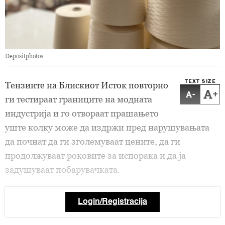
Depositphotos
TEXT SIZE
Тензиите на Блискиот Исток повторно
-
+
ги тестираат границите на модната
индустрија и го отвораат прашањето
уште колку може да издржи пред нарушувањата
да почнат да ги зголемуваат цените, да ги
продолжуваат роковите за испорака и да ја
задушуваат побарувачката.
Login/Registracija