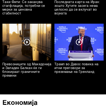
Таки Фити: Се заканува
Последната карта на Иран:
стагфлација, потребни се
зошто Хутите засега нема
мерки за ценовна
целосно да се вклучат во
стабилност
војната
Превозниците од Македонија
Трамп во Давос повика на
и Западен Балкан ќе ги
итни преговори за
блокираат граничните
преземање на Гренланд
премини
Економија