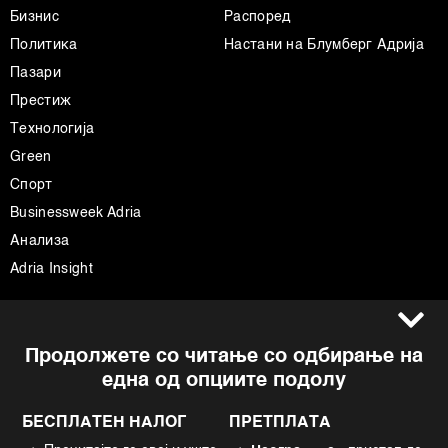
Бизнис
Распоред
Политика
Настани на Блумберг Адрија
Пазари
Престиж
Технологија
Green
Спорт
Businessweek Adria
Анализа
Adria Insight
Услови за користење
Следете не
Продолжете со читање со одбирање на
Импресум
Facebook
една од опциите подолу
Политика на приватност
Instagram
Политика за колачиња
Twitter
БЕСПЛАТЕН НАЛОГ
ПРЕТПЛАТА
Маркетинг
Linkedin