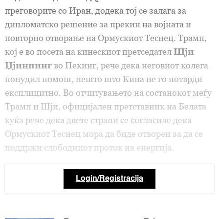
преговорите со Иран, додека тој се залага за
дипломатско решение за прекин на војната и
повторно отворање на Ормускиот Теснец. Трамп,
кој е во посета на кинескиот претседател
Шји
Џјинпинг
во Пекинг, рече дека неговиот колега
понудил помош, нешто што Кина не го потврди
експлицитно. Во отчитувањето на состанокот меѓу
Трамп и Шји, официјален претставник на Белата
куќа рече дека двете страни се согласиле дека
Ормускиот Теснец мора да биде отворен за да се
поддржи слободниот проток на енергија.
Login/Registracija