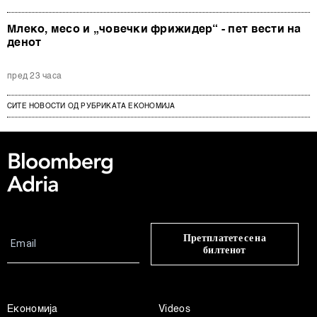
Млеко, месо и „човечки фрижидер“ - пет вести на
денот
пред 23 часа
СИТЕ НОВОСТИ ОД РУБРИКАТА ЕКОНОМИЈА
Претплатете се на
билтенот
Економија
Videos