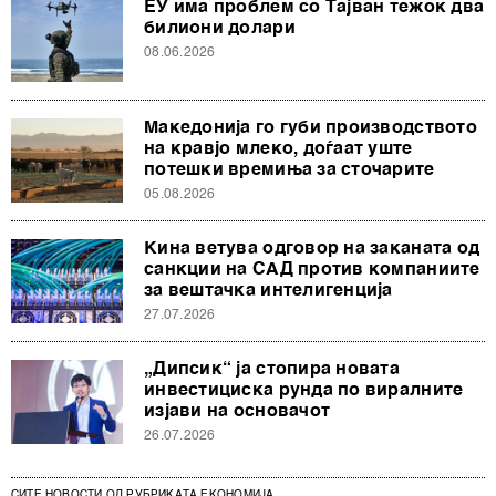
ЕУ има проблем со Тајван тежок два
билиони долари
08.06.2026
Македонија го губи производството
на кравјо млеко, доѓаат уште
потешки времиња за сточарите
05.08.2026
Кина ветува одговор на заканата од
санкции на САД против компаниите
за вештачка интелигенција
27.07.2026
„Дипсик“ ја стопира новата
инвестициска рунда по виралните
изјави на основачот
26.07.2026
СИТЕ НОВОСТИ ОД РУБРИКАТА ЕКОНОМИЈА