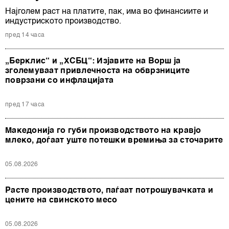
Најголем раст на платите, пак, има во финансиите и
индустриското производство.
пред 14 часа
„Берклис“ и „ХСБЦ“: Изјавите на Ворш ја
зголемуваат привлечноста на обврзниците
поврзани со инфлацијата
пред 17 часа
Македонија го губи производството на кравјо
млеко, доѓаат уште потешки времиња за сточарите
05.08.2026
Расте производството, паѓаат потрошувачката и
цените на свинското месо
05.08.2026