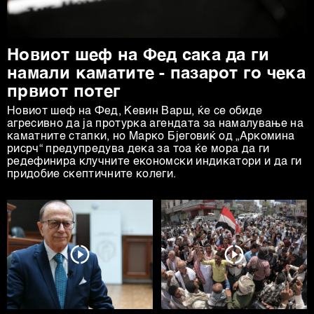
Новиот шеф на Фед сака да ги
намали каматите - пазарот го чека
првиот потег
Новиот шеф на Фeд, Кевин Варш, ќе се обиде
агресивно да ја протурка агендата за намалување на
каматните стапки, но Марко Бјеговиќ од „Аркомина
рисрч“ предупредува дека за тоа ќе мора да ги
редефинира клучните економски индикатори и да ги
придобие скептичните колеги.