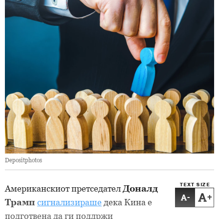
Depositphotos
TEXT SIZE
Американскиот претседател
Доналд
-
+
Трамп
сигнализираше
дека Кина е
подготвена да ги поддржи