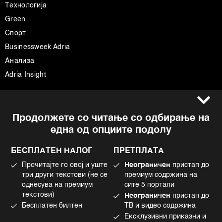
Технологија
Green
Спорт
Businessweek Adria
Анализа
Adria Insight
Услови за користење
Следете не
Продолжете со читање со одбирање на
Импресум
Facebook
една од опциите подолу
Политика на приватност
Instagram
Политика за колачиња
Twitter
БЕСПЛАТЕН НАЛОГ
ПРЕТПЛАТА
Маркетинг
Linkedin
Прочитајте го овој и уште
Неограничен
пристап до
Употреба на вештачка интелигенција
Tiktok
три други текстови (не се
премиум содржина на
однесува на премиум
сите 5 портали
текстови)
Неограничен
пристап до
Бесплатен билтен
ТВ и видео содржина
©2022 - 2026 Bloomberg L.P. All Rights Reserved. BLOOMBERG and the
Ексклузивни приказни и
BLOOMBERG logo are registered trademarks and service marks of