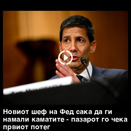
Новиот шеф на Фед сака да ги
намали каматите - пазарот го чека
првиот потег