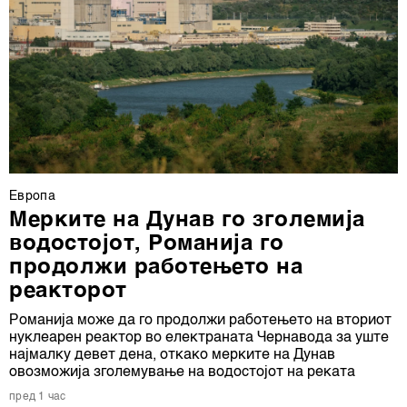
Европа
Мерките на Дунав го зголемија
водостојот, Романија го
продолжи работењето на
реакторот
Романија може да го продолжи работењето на вториот
нуклеарен реактор во електраната Чернавода за уште
најмалку девет дена, откако мерките на Дунав
овозможија зголемување на водостојот на реката
пред 1 час