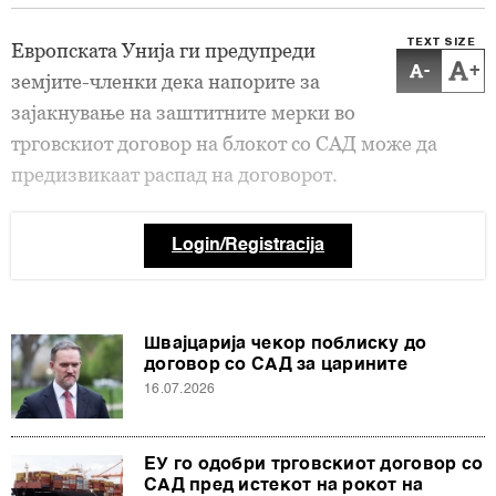
TEXT SIZE
Европската Унија ги предупреди
-
+
земјите-членки дека напорите за
зајакнување на заштитните мерки во
трговскиот договор на блокот со САД може да
предизвикаат распад на договорот.
Login/Registracija
Швајцарија чекор поблиску до
договор со САД за царините
16.07.2026
ЕУ го одобри трговскиот договор со
САД пред истекот на рокот на