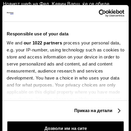
Новиот шеф на Фeд, Кевин Варш, ќе се обиде
агресивно да ја протурка агендата за намалување на
каматните стапки, но Марко Бјеговиќ од „Аркомина
рисрч“ предупредува дека за тоа ќе мора да ги
редефинира клучните економски индикатори и да ги
придобие скептичните колеги.
Responsible use of your data
We and
our 1022 partners
process your personal data,
e.g. your IP-number, using technology such as cookies to
store and access information on your device in order to
serve personalized ads and content, ad and content
measurement, audience research and services
development. You have a choice in who uses your data
and for what purposes. Your privacy choices are only
Таки Фити: Се заканува
Последната карта на Иран:
applicable on this digital property where you have made
стагфлација, потребни се
зошто Хутите засега нема
your choices. You can change or withdraw your consent
мерки за ценовна
целосно да се вклучат во
стабилност
војната
any time from the Cookie Declaration or by clicking on
Приказ на детали
the Privacy trigger icon.
If you allow, we would also like to:
Дозволи им на сите