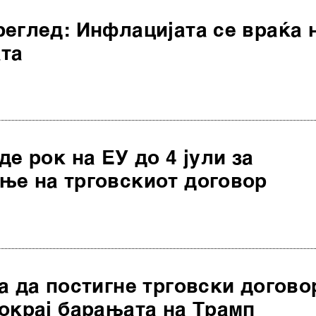
еглед: Инфлацијата се враќа 
ата
де рок на ЕУ до 4 јули за
ње на трговскиот договор
а да постигне трговски догово
окрај барањата на Трамп