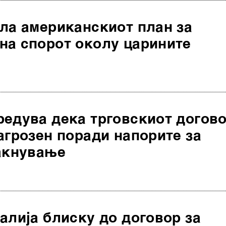
ла американскиот план за
на спорот околу царините
редува дека трговскиот догов
агрозен поради напорите за
јакнување
алија блиску до договор за