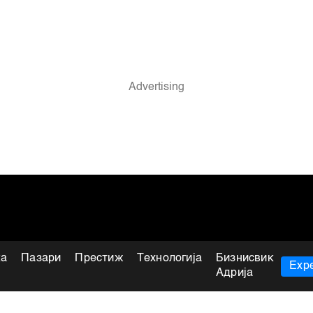
ка
Пазари
Престиж
Технологија
Бизнисвик
Expe
Адрија