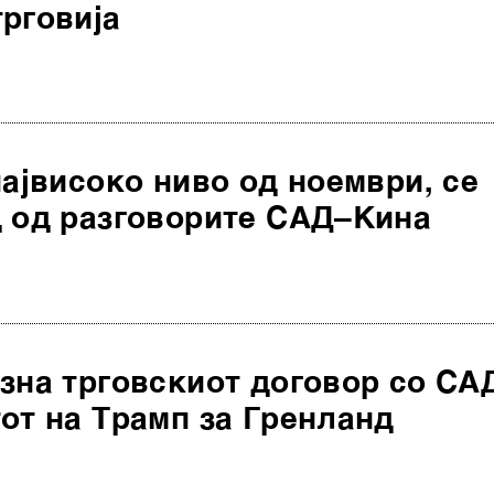
рговија
највисоко ниво од ноември, се
д од разговорите САД–Кина
зна трговскиот договор со СА
от на Трамп за Гренланд