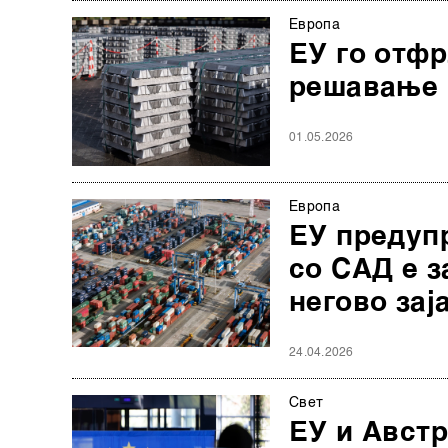
Европа
ЕУ го отфр
решавање 
01.05.2026
Европа
ЕУ предуп
со САД е з
негово за
24.04.2026
Свет
ЕУ и Австр