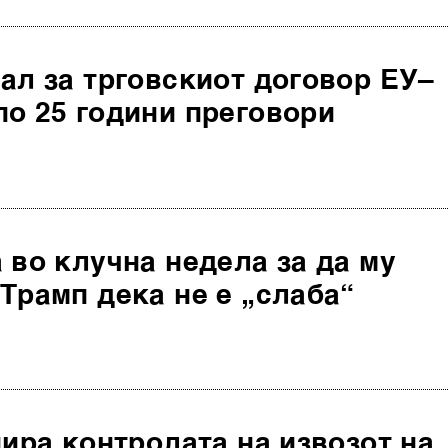
ал за трговскиот договор ЕУ–
по 25 години преговори
 во клучна недела за да му
Трамп дека не е „слаба“
пира контролата на извозот на