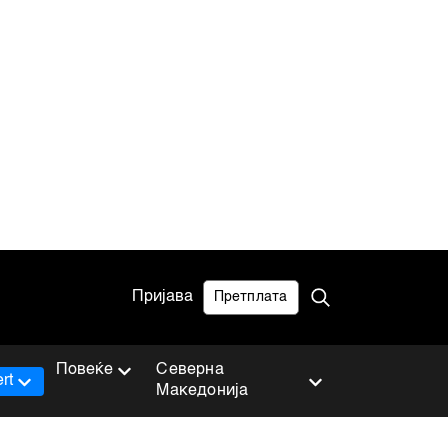
Пријава
Претплата
Повеќе
Северна
rt
Македонија