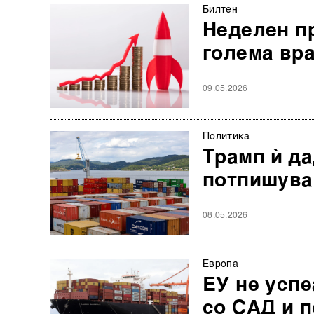
Билтен
Неделен пр
голема вр
09.05.2026
Политика
Трамп ѝ да
потпишува
08.05.2026
Европа
ЕУ не успе
со САД и п