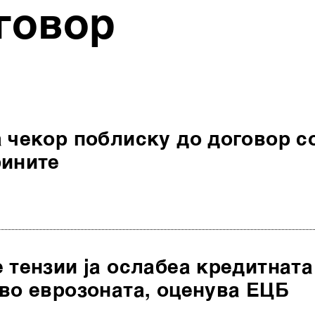
говор
 чекор поблиску до договор с
рините
 тензии ја ослабеа кредитната
во еврозоната, оценува ЕЦБ