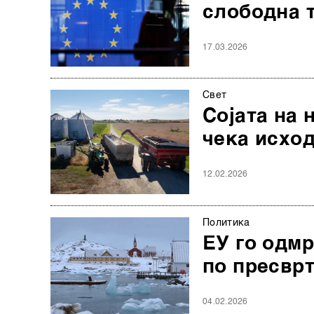
слободна т
17.03.2026
Свет
Сојата на 
чека исхо
12.02.2026
Политика
ЕУ го одмр
по пресврт
04.02.2026