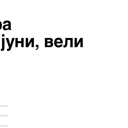
ра
јуни, вели