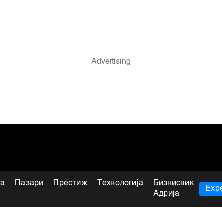
ка
Пазари
Престиж
Технологија
Бизнисвик
Expe
Адрија