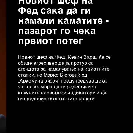
Новиот шеф на
Фед сака да ги
намали каматите -
пазарот го чека
првиот потег
Новиот шеф на Фeд, Кевин Варш, ќе се
обиде агресивно да ја протурка
агендата за намалување на каматните
стапки, но Марко Бјеговиќ од
„Аркомина рисрч“ предупредува дека
за тоа ќе мора да ги редефинира
клучните економски индикатори и да
ги придобие скептичните колеги.