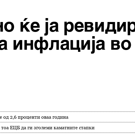
о ќе ја ревиди
а инфлација во 
е од 2,6 проценти оваа година
 тоа ЕЦБ да ги зголеми каматните стапки