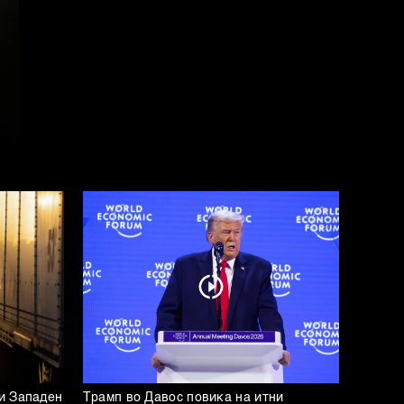
и Западен
Трамп во Давос повика на итни