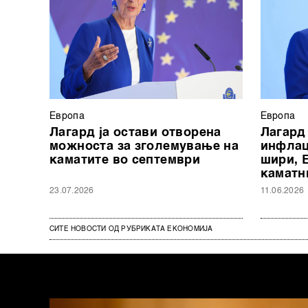
Европа
Европа
Лагард ја остави отворена
Лагард
можноста за зголемување на
инфлац
каматите во септември
шири, 
каматн
23.07.2026
11.06.2026
СИТЕ НОВОСТИ ОД РУБРИКАТА ЕКОНОМИЈА