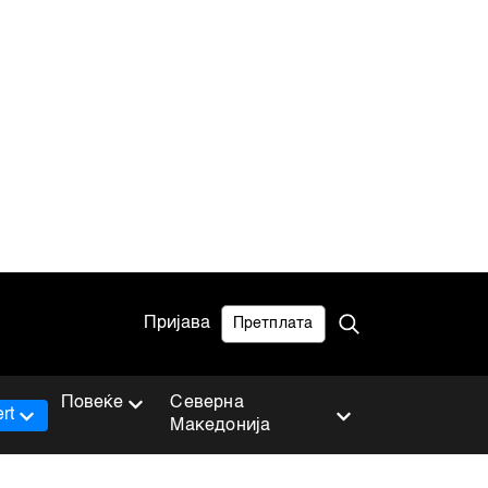
Пријава
Претплата
Повеќе
Северна
rt
Македонија