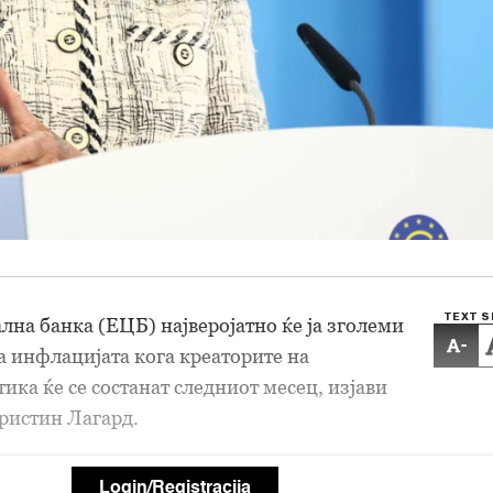
TEXT S
лна банка (ЕЦБ) најверојатно ќе ја зголеми
-
за инфлацијата кога креаторите на
ика ќе се состанат следниот месец, изјави
ристин Лагард.
Login/Registracija