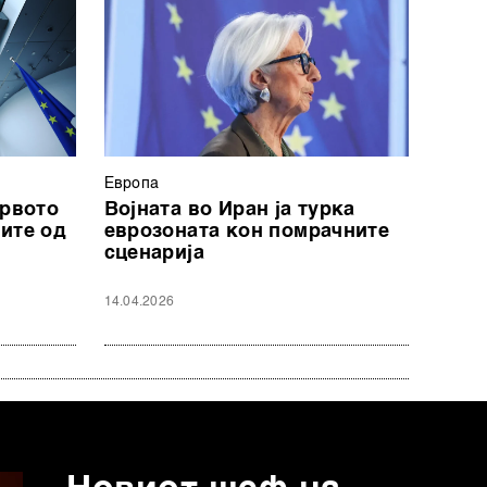
Европа
првото
Војната во Иран ја турка
ите од
еврозоната кон помрачните
сценарија
14.04.2026