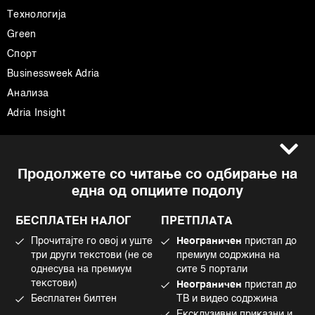
Технологија
Green
Спорт
Businessweek Adria
Анализа
Adria Insight
Услови за користење
Следете не
Продолжете со читање со одбирање на
Импресум
Facebook
една од опциите подолу
Политика на приватност
Instagram
Политика за колачиња
Twitter
БЕСПЛАТЕН НАЛОГ
ПРЕТПЛАТА
Маркетинг
Linkedin
Прочитајте го овој и уште
Неограничен
пристап до
Употреба на вештачка интелигенција
Tiktok
три други текстови (не се
премиум содржина на
однесува на премиум
сите 5 портали
текстови)
Неограничен
пристап до
Бесплатен билтен
ТВ и видео содржина
©2022 - 2026 Bloomberg L.P. All Rights Reserved. BLOOMBERG and the
Ексклузивни приказни и