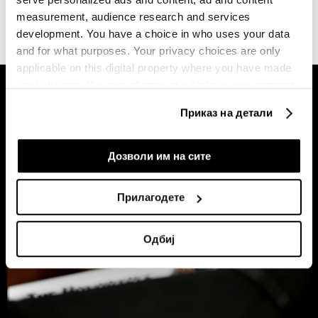
measurement, audience research and services
development. You have a choice in who uses your data
and for what purposes. Your privacy choices are only
applicable on this digital property where you have made
your choices. You can change or withdraw your consent
any time from the Cookie Declaration or by clicking on
Приказ на детали
the Privacy trigger icon.
If you allow, we would also like to:
Дозволи им на сите
Collect information about your geographical
location which can be accurate to within several
Прилагодете
meters
Identify your device by actively scanning it for
Одбиј
specific characteristics (fingerprinting)
Find out more about how your personal data is processed
and set your preferences in the
details section
.
Заедничките ракувачи се HD-WIN ARENA SPORT