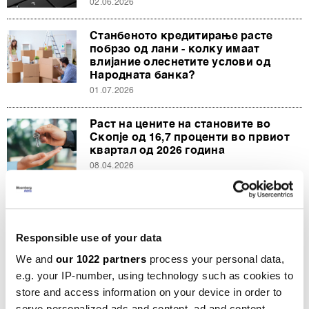
02.06.2026
Станбеното кредитирање расте
побрзо од лани - колку имаат
влијание олеснетите услови од
Народната банка?
01.07.2026
Раст на цените на становите во
Скопје од 16,7 проценти во првиот
квартал од 2026 година
08.04.2026
Во должнички вртлог – пет вести на
денот
11.02.2026
Responsible use of your data
We and
our 1022 partners
process your personal data,
e.g. your IP-number, using technology such as cookies to
СИТЕ НОВОСТИ ОД РУБРИКАТА ЕКОНОМИЈА
store and access information on your device in order to
serve personalized ads and content, ad and content