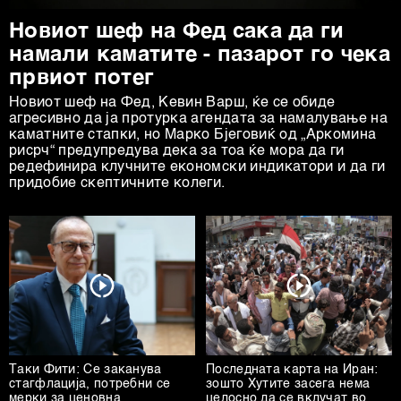
d.o.o. и
Пертнери
. Повеќе за податоците кои ги
Новиот шеф на Фед сака да ги
обработуваме како и за вашите права прочитајте во
намали каматите - пазарот го чека
нашата
Политика на приватност
, а за колачињата и
првиот потег
други слични технологии во
Политиката на
колачиња
. Колачињата во кој било момент можете
Новиот шеф на Фeд, Кевин Варш, ќе се обиде
агресивно да ја протурка агендата за намалување на
повторно да ги ажурирате со клик на „Прикажи ги
каматните стапки, но Марко Бјеговиќ од „Аркомина
деталите“. Согласноста можете во кој било момент да
рисрч“ предупредува дека за тоа ќе мора да ги
ја повлечете без негативни последици.
редефинира клучните економски индикатори и да ги
придобие скептичните колеги.
Таки Фити: Се заканува
Последната карта на Иран:
стагфлација, потребни се
зошто Хутите засега нема
мерки за ценовна
целосно да се вклучат во