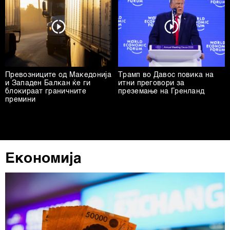
Превозниците од Македонија
Трамп во Давос повика на
и Западен Балкан ќе ги
итни преговори за
блокираат граничните
преземање на Гренланд
премини
Економија