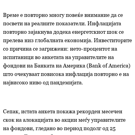
Време е повторно многу повеќе внимание да се
посвети на реалните показатели. Инфлацијата
повторно зајакнува додека енергетскиот шок се
прелева низ глобалната економија. Инвеститорите
со причина се загрижени: нето-процентот на
испитаници во анкетата на управителите на
фондови на Банката на Америка (Bank of America)
што очекуваат повисока инфлација повторно е на
највисоко ниво од пандемијата.
Сепак, истата анкета покажа рекорден месечен
скок на алокацијата во акции меѓу управителите
на фондови, гледано во период подолг од 25