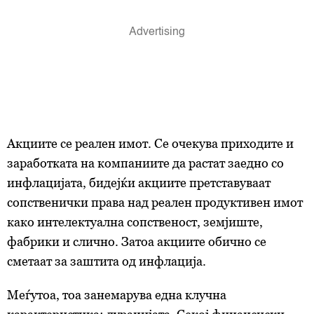
Акциите се реален имот. Се очекува приходите и
заработката на компаниите да растат заедно со
инфлацијата, бидејќи акциите претставуваат
сопственички права над реален продуктивен имот
како интелектуална сопственост, земјиште,
фабрики и слично. Затоа акциите обично се
сметаат за заштита од инфлација.
Меѓутоа, тоа занемарува една клучна