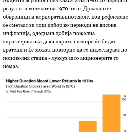
Акциите всушност беа класата на имот со најлоши
резултати во текот на 1970-тите. Државните
обврзници и корпоративниот долг, кои рефлексно
се сметаат за лош избор во периоди на висока
инфлација, одеднаш добија пожелна
карактеристика дека парите наскоро ќе бидат
вратени и ќе можат повторно да се инвестираат по
поповолна стапка - луксуз што акционерите го
немаа.