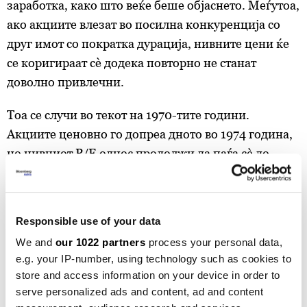
заработка, како што веќе беше објаснето. Меѓутоа,
ако акциите влезат во посилна конкуренција со
друг имот со пократка дурација, нивните цени ќе
се коригираат сè додека повторно не станат
доволно привлечни.
Тоа се случи во текот на 1970-тите години.
Акциите ценовно го допреа дното во 1974 година,
но нивниот P/E однос продолжи да паѓа сè до
раните осумдесетти, бидејќи растот на заработката
(E) поттикнат од инфлацијата не можеше да го
надмине падот на вреднувањето (P), затоа што
Responsible use of your data
инвеститорите ја избегнуваа дурацијата на
We and
our 1022 partners
process your personal data,
акциите.
e.g. your IP-number, using technology such as cookies to
store and access information on your device in order to
Денес ситуацијата изгледа уште понеповолно за
serve personalized ads and content, ad and content
пазарот на акции.
Акциите
не само што и