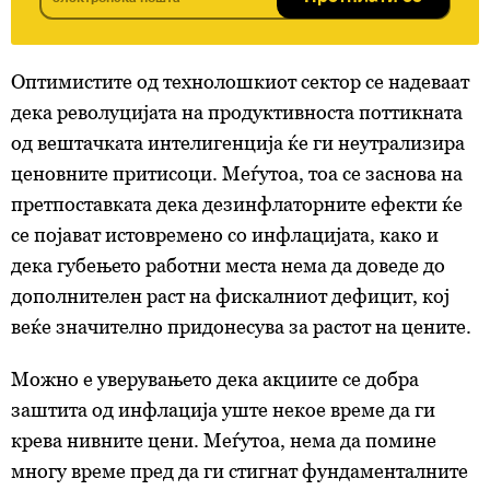
Оптимистите од технолошкиот сектор се надеваат
дека револуцијата на продуктивноста поттикната
од вештачката интелигенција ќе ги неутрализира
ценовните притисоци. Меѓутоа, тоа се заснова на
претпоставката дека дезинфлаторните ефекти ќе
се појават истовремено со инфлацијата, како и
дека губењето работни места нема да доведе до
дополнителен раст на фискалниот дефицит, кој
веќе значително придонесува за растот на цените.
Можно е уверувањето дека акциите се добра
заштита од инфлација уште некое време да ги
крева нивните цени. Меѓутоа, нема да помине
многу време пред да ги стигнат фундаменталните