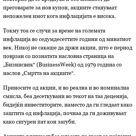
преговарате за нов купон, акциите стануваат
непожелен имот кога инфлацијата е висока.
Токму тоа се случи за време на големата
инфлација во седумдесеттите години од минатиот
век. Никој не сакаше да држи акции, што е период
поврзан со познатата насловна страница на
„Бизнисвик“ (BusinessWeek) од 1979 година со
наслов „Смртта на акциите“.
Приносите од акции, и во реална и во номинална
смисла, беа десеткувани во текот на таа деценија,
бидејќи инвеститорите, наместо да ги гледаат како
заштита од инфлација, почнаа да ги доживуваат
како сигурен пат кон загуби.