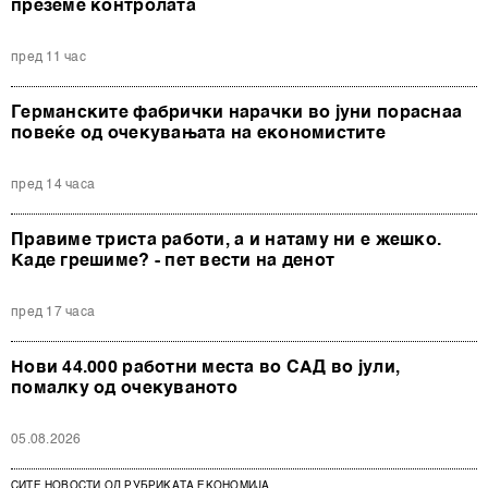
преземе контролата
пред 11 час
Германските фабрички нарачки во јуни пораснаа
повеќе од очекувањата на економистите
пред 14 часа
Правиме триста работи, а и натаму ни е жешко.
Каде грешиме? - пет вести на денот
пред 17 часа
Нови 44.000 работни места во САД во јули,
помалку од очекуваното
05.08.2026
СИТЕ НОВОСТИ ОД РУБРИКАТА ЕКОНОМИЈА