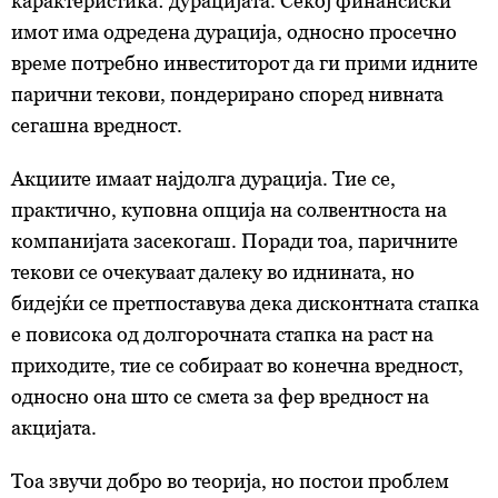
карактеристика: дурацијата. Секој финансиски
имот има одредена дурација, односно просечно
време потребно инвеститорот да ги прими идните
парични текови, пондерирано според нивната
сегашна вредност.
Акциите имаат најдолга дурација. Тие се,
практично, куповна опција на солвентноста на
компанијата засекогаш. Поради тоа, паричните
текови се очекуваат далеку во иднината, но
бидејќи се претпоставува дека дисконтната стапка
е повисока од долгорочната стапка на раст на
приходите, тие се собираат во конечна вредност,
односно она што се смета за фер вредност на
акцијата.
Тоа звучи добро во теорија, но постои проблем