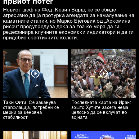
првиот потег
Новиот шеф на Фeд, Кевин Варш, ќе се обиде
агресивно да ја протурка агендата за намалување на
каматните стапки, но Марко Бјеговиќ од „Аркомина
рисрч“ предупредува дека за тоа ќе мора да ги
редефинира клучните економски индикатори и да ги
придобие скептичните колеги.
Таки Фити: Се заканува
Последната карта на Иран:
стагфлација, потребни се
зошто Хутите засега нема
мерки за ценовна
целосно да се вклучат во
стабилност
војната