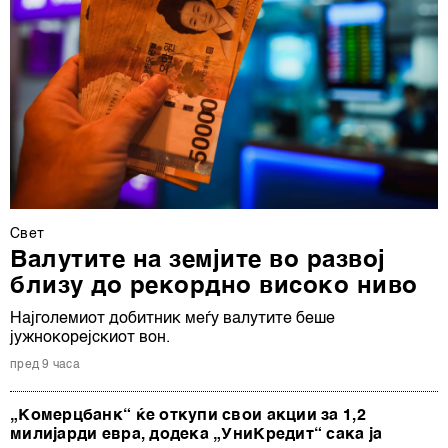
Свет
Валутите на земјите во развој
близу до рекордно високо ниво
Најголемиот добитник меѓу валутите беше
јужнокорејскиот вон.
пред 9 часа
„Комерцбанк“ ќе откупи свои акции за 1,2
милијарди евра, додека „УниКредит“ сака ја