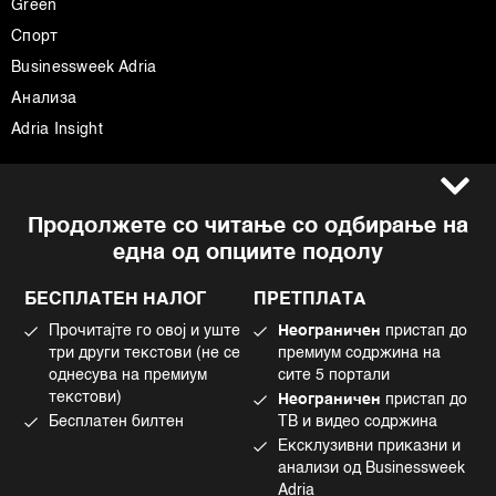
Green
Спорт
Businessweek Adria
Анализа
Adria Insight
Услови за користење
Следете не
Продолжете со читање со одбирање на
Импресум
Facebook
една од опциите подолу
Политика на приватност
Instagram
Политика за колачиња
Twitter
БЕСПЛАТЕН НАЛОГ
ПРЕТПЛАТА
Маркетинг
Linkedin
Прочитајте го овој и уште
Неограничен
пристап до
Употреба на вештачка интелигенција
Tiktok
три други текстови (не се
премиум содржина на
однесува на премиум
сите 5 портали
текстови)
Неограничен
пристап до
Бесплатен билтен
ТВ и видео содржина
©2022 - 2026 Bloomberg L.P. All Rights Reserved. BLOOMBERG and the
Ексклузивни приказни и
BLOOMBERG logo are registered trademarks and service marks of
Bloomberg Finance L.P. or its subsidiaries, displayed with permission
анализи од Businessweek
Bloomberg Adria is a Mtel Swiss SA Property
Adria