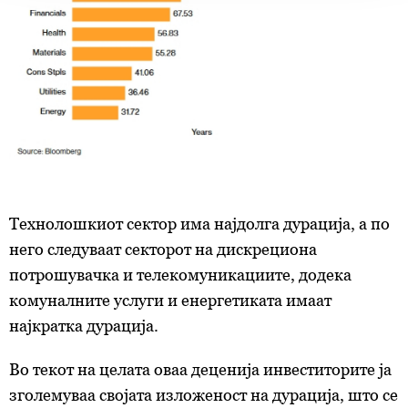
обработуваме како и за вашите права прочитајте во
нашата
Политика на приватност
, а за колачињата и
други слични технологии во
Политиката на
колачиња
. Колачињата во кој било момент можете
повторно да ги ажурирате со клик на „Прикажи ги
деталите“. Согласноста можете во кој било момент да
ја повлечете без негативни последици.
Технолошкиот сектор има најдолга дурација, а по
него следуваат секторот на дискрециона
потрошувачка и телекомуникациите, додека
комуналните услуги и енергетиката имаат
најкратка дурација.
Во текот на целата оваа деценија инвеститорите ја
зголемуваа својата изложеност на дурација, што се