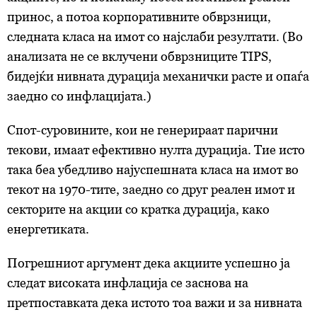
принос, а потоа корпоративните обврзници,
следната класа на имот со најслаби резултати. (Во
анализата не се вклучени обврзниците
TIPS
,
бидејќи нивната дурација механички расте и опаѓа
заедно со инфлацијата.)
Спот-суровините, кои не генерираат парични
текови, имаат ефективно нулта дурација. Тие исто
така беа убедливо најуспешната класа на имот во
текот на 1970-тите, заедно со друг реален имот и
секторите на акции со кратка дурација, како
енергетиката.
Погрешниот аргумент дека акциите успешно ја
следат високата инфлација се заснова на
претпоставката дека истото тоа важи и за нивната