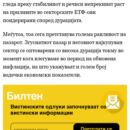
гледа преку стабилниот и речиси непрекинат раст
на приливите во секторските ЕТФ-ови
пондерирани според дурацијата.
Меѓутоа, тоа сега претставува голема ранливост на
пазарот. Згуснатиот пазар и неговиот најкупуван
сектор се оптоварени со висока дурација токму во
момент кога влегуваме во период на обновена
инфлација, на што укажуваат и голем број
водечки економски показатели.
Билтен
Вистинските одлуки започнуваат со
вистински информации
Претплати се