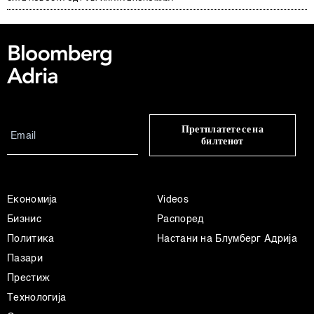
Претплатете се на
билтенот
Економија
Videos
Бизнис
Распоред
Политика
Настани на Блумберг Адрија
Пазари
Престиж
Технологија