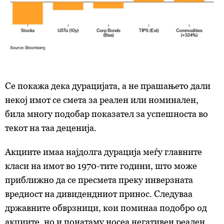
Се покажа дека дурацијата, а не прашањето дали
некој имот се смета за реален или номинален,
била многу подобар показател за успешноста во
текот на таа деценија.
Акциите имаа најдолга дурација меѓу главните
класи на имот во 1970-тите години, што може
приближно да се пресмета преку инверзната
вредност на дивидендниот принос. Следуваа
државните обврзници, кои поминаа подобро од
акциите, но и понатаму носеа негативен реален