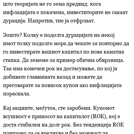
што теоријата не го зема предвид: кога
инфлацијата е покачена, инвеститорите не сакаат
дурација. Напротив, тие ја отфрлаат.
Зошто? Колку е подолга дурацијата на некој
имот толку подолго мора да чекате за повторно да
го инвестирате вашиот капитал по нова каматна
стапка. Да земеме за пример обична обврзница.
Таа има конечен рок на достасување, по кој ја
добивате главнината назад и можете да
преговарате за повисок купон ако инфлацијата
пораснала.
Кај акциите, меѓутоа, сте заробени. Купонот
всушност е приносот на капиталот (ROE), кој е
доста стабилен на долг рок. Без тенденција ROE
повторно да се вреднува и без можност да