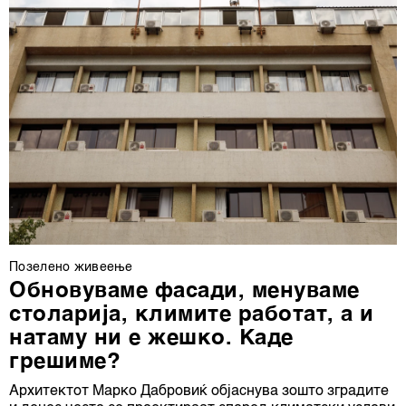
Позелено живеење
Обновуваме фасади, менуваме
столарија, климите работат, а и
натаму ни е жешко. Каде
грешиме?
Архитектот Марко Дабровиќ објаснува зошто зградите