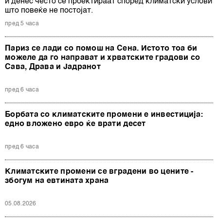
и денес често се проектираат според климатски услови
што повеќе не постојат.
пред 5 часа
Париз се лади со помош на Сена. Истото тоа би
можеле да го направат и хрватските градови со
Сава, Драва и Јадранот
пред 6 часа
Борбата со климатските промени е инвестиција:
едно вложено евро ќе врати десет
пред 6 часа
Климатските промени се вградени во цените -
збогум на евтината храна
05.08.2026