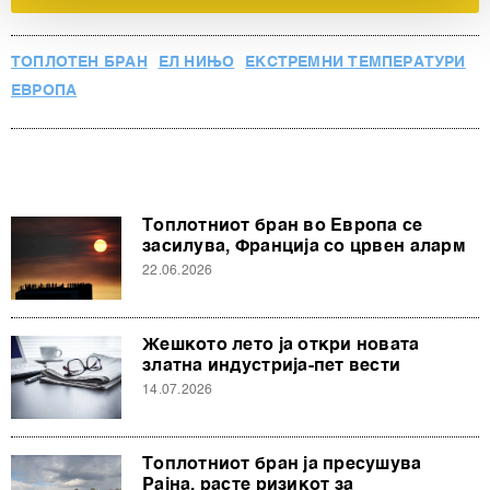
Заедничките ракувачи се HD-WIN ARENA SPORT
d.o.o. и
Пертнери
. Повеќе за податоците кои ги
ТОПЛОТЕН БРАН
ЕЛ НИЊО
ЕКСТРЕМНИ ТЕМПЕРАТУРИ
обработуваме како и за вашите права прочитајте во
ЕВРОПА
нашата
Политика на приватност
, а за колачињата и
други слични технологии во
Политиката на
колачиња
. Колачињата во кој било момент можете
повторно да ги ажурирате со клик на „Прикажи ги
деталите“. Согласноста можете во кој било момент да
Топлотниот бран во Европа се
ја повлечете без негативни последици.
засилува, Франција со црвен аларм
22.06.2026
Жешкото лето ја откри новата
златна индустрија-пет вести
14.07.2026
Топлотниот бран ја пресушува
Рајна, расте ризикот за