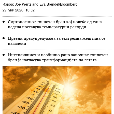
Извор:
Joe Wertz and Eva Brendel/Bloomberg
29 јуни 2026, 10:52
Смртоносниот топлотен бран кој повеќе од една
недела поставува температурни рекорди
Црвени предупредувања за екстремна жештина се
издадени
Интензивниот и необично рано започнат топлотен
бран ја нагласува трансформацијата на летата