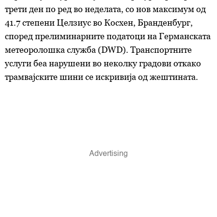
трети ден по ред во неделата, со нов максимум од
41.7 степени Целзиус во Косхен, Бранденбург,
според прелиминарните податоци на Германската
метеоролошка служба (DWD). Транспортните
услуги беа нарушени во неколку градови откако
трамвајските шини се искривија од жештината.