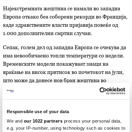
Најекстремната жештина се намали во западна
Европа откако беа соборени рекорди во Франција,
каде здравствените власти пријавија повеќе од
1.000 дополнителни смртни случаи.
Сепак, голем дел од западна Европа се очекува да
има невообичаено топли температури со недели.
Временските модели покажуваат знаци на
враќање на висок притисок во почетокот на јули,
што може да донесе нов бран жештина во
Обединетото Кралство, Франција, Шпанија и
Германија.
Цените на електричната енергија се зголемија
Responsible use of your data
бидејќи трговците ја земаат предвид можноста за
We and
our 1022 partners
process your personal data,
уште поекстремни температури следната недела.
e.g. your IP-number, using technology such as cookies to