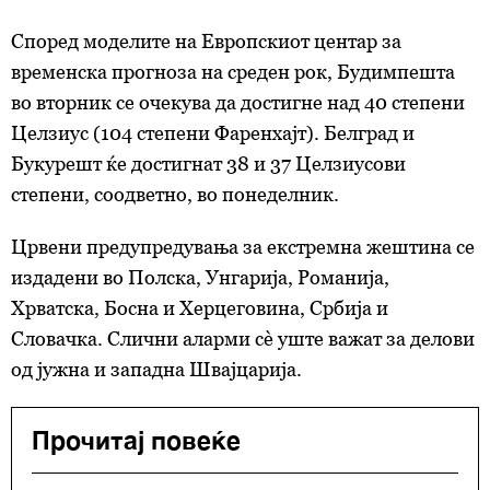
Според моделите на Европскиот центар за
временска прогноза на среден рок, Будимпешта
во вторник се очекува да достигне над 40 степени
Целзиус (104 степени Фаренхајт). Белград и
Букурешт ќе достигнат 38 и 37 Целзиусови
степени, соодветно, во понеделник.
Црвени предупредувања за екстремна жештина се
издадени во Полска, Унгарија, Романија,
Хрватска, Босна и Херцеговина, Србија и
Словачка. Слични аларми сè уште важат за делови
од јужна и западна Швајцарија.
Прочитај повеќе