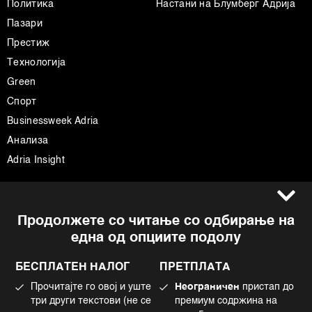
Политика
Настани на Блумберг Адрија
Пазари
Престиж
Технологија
Green
Спорт
Businessweek Adria
Анализа
Adria Insight
Услови за користење
Следете не
Продолжете со читање со одбирање на
Импресум
Facebook
една од опциите подолу
Политика на приватност
Instagram
Политика за колачиња
Twitter
БЕСПЛАТЕН НАЛОГ
ПРЕТПЛАТА
Маркетинг
Linkedin
Прочитајте го овој и уште
Неограничен
пристап до
Употреба на вештачка интелигенција
Tiktok
три други текстови (не се
премиум содржина на