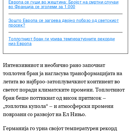
Европа се гуши во жештина: Бројот на смртни случаи
во Франција се зголеми за 1.000
Зошто Европа се загрева двојно побрзо од светскиот
просек?
Топлотниот бран ги урива температурните рекорди
низ Европа
Интензивниот и необично рано започнат
топлотен бран ја нагласува трансформацијата на
летата во најбрзо-затоплувачкиот континент во
светот поради климатските промени. Топлотниот
бран беше поттикнат од висок притисок –
„топлотна купола“ – и атмосферски промени
поврзани со развојот на Ел Нињо.
Германија го урна својот температурен рекорд