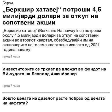
Берзи
„Беркшир хатавеј“ потроши 4,5
милијарди долари за откуп на
сопствени акции
„Беркшир хатавеј“ (Berkshire Hathaway Inc.) потроши
околу 4,5 милијарди долари за откуп на сопствени
акции во вториот квартал, обезбедувајќи им на
акционерите најголема квартална исплата од 2021
година наваму.
пред 4 часа
Инвеститорите се тркаат да вложат во фондот на
ВИ-чудото на Леополд Ашенбренер
пред 7 часа
Зошто цената на дизелот расте побрзо од цената
на нафтата?