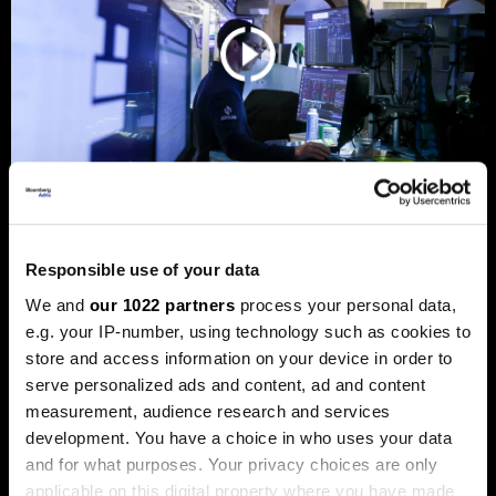
Берзански преглед: Волстрит
Responsible use of your data
еуфоричен, Коspi рекорден, а на
We and
our 1022 partners
process your personal data,
хоризонтот бура
e.g. your IP-number, using technology such as cookies to
Акциите на технолошките компании ја засилуваат
store and access information on your device in order to
еуфоријата, политичките потреси и инфлацијата ги
serve personalized ads and content, ad and content
погодија обврзниците
measurement, audience research and services
development. You have a choice in who uses your data
and for what purposes. Your privacy choices are only
applicable on this digital property where you have made