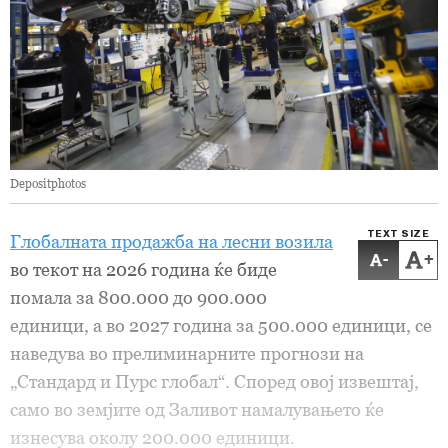
Depositphotos
TEXT SIZE
Глобалната продажба на лесни возила
-
+
во текот на 2026 година ќе биде
помала за 800.000 до 900.000
единици, а во 2027 година за 500.000 единици, се
наведува во прелиминарните прогнози на
„Стандард и Пурс глобал“. Според овој извештај,
само во земјите од Заливот намалувањето ќе
изнесува околу 200.000 единици.