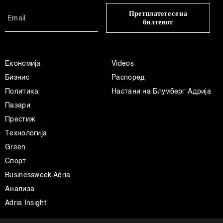
Претплатете се на
билтенот
Економија
Videos
Бизнис
Распоред
Политика
Настани на Блумберг Адрија
Пазари
Престиж
Технологија
Green
Спорт
Businessweek Adria
Анализа
Adria Insight