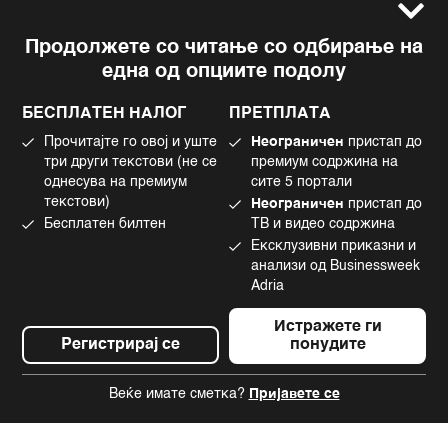
Услови за користење
Следете не
Продолжете со читање со одбирање на
Импресум
Facebook
една од опциите подолу
Политика на приватност
Instagram
Политика за колачиња
Twitter
БЕСПЛАТЕН НАЛОГ
ПРЕТПЛАТА
Маркетинг
Linkedin
Прочитајте го овој и уште
Неограничен
пристап до
Употреба на вештачка интелигенција
Tiktok
три други текстови (не се
премиум содржина на
однесува на премиум
сите 5 портали
текстови)
Неограничен
пристап до
Бесплатен билтен
ТВ и видео содржина
©2022 - 2026 Bloomberg L.P. All Rights Reserved. BLOOMBERG and the
Ексклузивни приказни и
BLOOMBERG logo are registered trademarks and service marks of
Bloomberg Finance L.P. or its subsidiaries, displayed with permission
анализи од Businessweek
Bloomberg Adria is a Mtel Swiss SA Property
Adria
News CMS by Cubes
Истражете ги
Регистрирај се
понудите
Веќе имате сметка?
Пријавете се