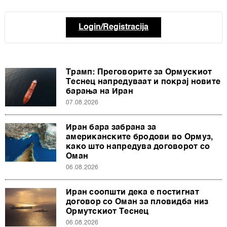
Login/Registracija
Трамп: Преговорите за Ормускиот
Теснец напредуваат и покрај новите
барања на Иран
07.08.2026
Иран бара забрана за
американските бродови во Ормуз,
како што напредува договорот со
Оман
06.08.2026
Иран соопшти дека е постигнат
договор со Оман за пловидба низ
Ормутскиот Теснец
06.08.2026