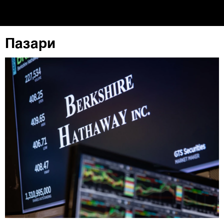
колачиња
. Колачињата во кој било момент можете
повторно да ги ажурирате со клик на „Прикажи ги
деталите“. Согласноста можете во кој било момент да
Пазари
ја повлечете без негативни последици.