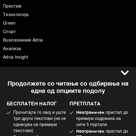
Престиж
Технологија
Green
Спорт
Businessweek Adria
Анализа
Adria Insight
Услови за користење
Следете не
Продолжете со читање со одбирање на
Импресум
Facebook
една од опциите подолу
Политика на приватност
Instagram
Политика за колачиња
Twitter
БЕСПЛАТЕН НАЛОГ
ПРЕТПЛАТА
Маркетинг
Linkedin
Прочитајте го овој и уште
Неограничен
пристап до
Употреба на вештачка интелигенција
Tiktok
три други текстови (не се
премиум содржина на
однесува на премиум
сите 5 портали
текстови)
Неограничен
пристап до