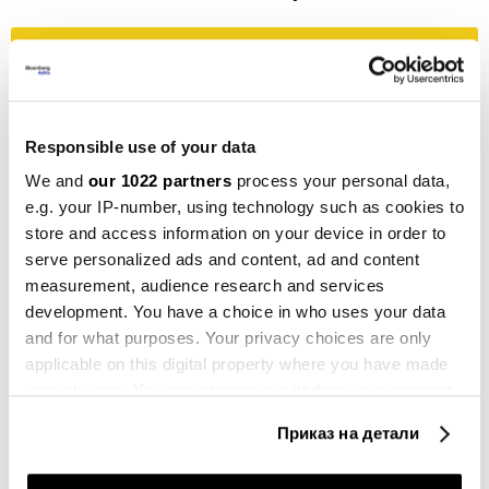
Билтен
Вистинските одлуки започнуваат со
вистински информации
Responsible use of your data
We and
our 1022 partners
process your personal data,
Претплати се
e.g. your IP-number, using technology such as cookies to
store and access information on your device in order to
serve personalized ads and content, ad and content
measurement, audience research and services
НАФТА
САД
ИРАН
ИЗРАЕЛ
development. You have a choice in who uses your data
and for what purposes. Your privacy choices are only
applicable on this digital property where you have made
your choices. You can change or withdraw your consent
any time from the Cookie Declaration or by clicking on
Како нападите на Хутите во
Приказ на детали
the Privacy trigger icon.
Црвеното Море го влошуваат
нафтениот шок