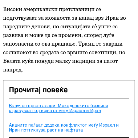
Високи американски претставници се
подготвуваат за можноста за напад врз Иран во
наредните денови, но ситуацијата сè уште се
развива и може да се промени, според луѓе
запознаени со ова прашање. Трамп го заврши
состанокот во средата со врвните советници, но
Белата куќа понуди малку индиции за патот
напред.
Прочитај повеќе
Вклучен црвен аларм: Македонските бизниси
стравуваат од војната меѓу Израел и Иран
Акциите паѓаат додека конфликтот меѓу Израел и
Иран поттикнува раст на нафтата