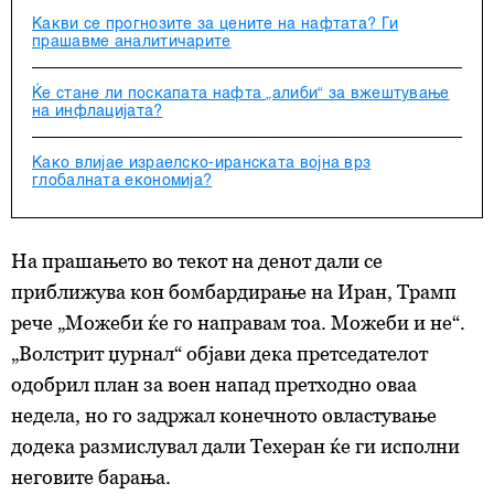
Какви се прогнозите за цените на нафтата? Ги
прашавме аналитичарите
Ќе стане ли поскапата нафта „алиби“ за вжештување
на инфлацијата?
Како влијае израелско-иранската војна врз
глобалната економија?
На прашањето во текот на денот дали се
приближува кон бомбардирање на Иран, Трамп
рече „Можеби ќе го направам тоа. Можеби и не“.
„Волстрит џурнал“ објави дека претседателот
одобрил план за воен напад претходно оваа
недела, но го задржал конечното овластување
додека размислувал дали Техеран ќе ги исполни
неговите барања.