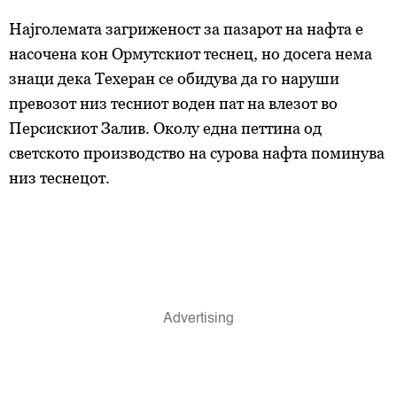
Најголемата загриженост за пазарот на нафта е
насочена кон Ормутскиот теснец, но досега нема
знаци дека Техеран се обидува да го наруши
превозот низ тесниот воден пат на влезот во
Персискиот Залив. Околу една петтина од
светското производство на сурова нафта поминува
низ теснецот.