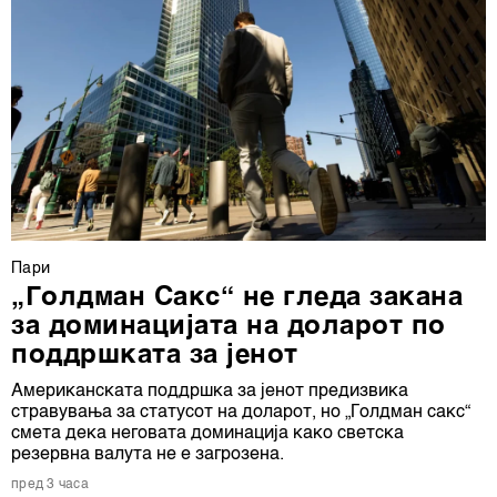
Пари
„Голдман Сакс“ не гледа закана
за доминацијата на доларот по
поддршката за јенот
Американската поддршка за јенот предизвика
стравувања за статусот на доларот, но „Голдман сакс“
смета дека неговата доминација како светска
резервна валута не е загрозена.
пред 3 часа