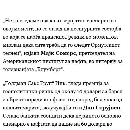
„Не го гледаме ова како веројатно сценарио во
овој момент, но со оглед на несигурната состојба
во која се наоѓа иранскиот режим во моментов,
мислам дека сите треба да го следат Ормутскиот
теснец“, изјави
Мајк Сомерс
, претседател на
Американскиот институт за нафта, во интервју за
телевизијата „Блумберг“.
„Голдман Сакс Груп“ Инк. гледа премија за
геополитички ризик од околу 10 долари за барел
за Брент поради конфликтот, според белешка од
аналитичарите, вклучувајќи го и
Дан Струјвен
.
Сепак, банката соопшти дека нејзиното основно
сценарио е нафтата да падне на 60 долари во