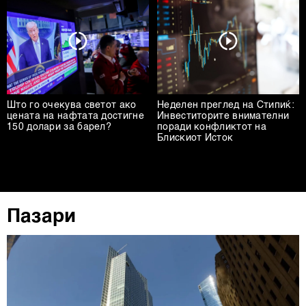
Што го очекува светот ако
Неделен преглед на Стипиќ:
цената на нафтата достигне
Инвеститорите внимателни
150 долари за барел?
поради конфликтот на
Блискиот Исток
Пазари