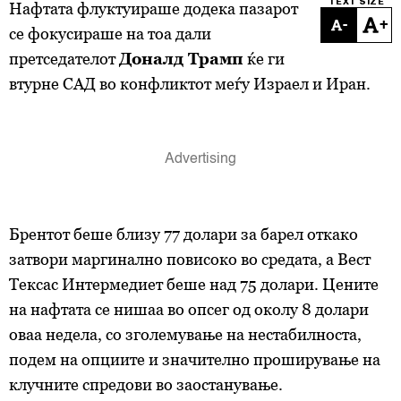
TEXT SIZE
Нафтата флуктуираше додека пазарот
-
+
се фокусираше на тоа дали
претседателот
Доналд Трамп
ќе ги
втурне САД во конфликтот меѓу Израел и Иран.
Брентот беше близу 77 долари за барел откако
затвори маргинално повисоко во средата, а Вест
Тексас Интермедиет беше над 75 долари. Цените
на нафтата се нишаа во опсег од околу 8 долари
оваа недела, со зголемување на нестабилноста,
подем на опциите и значително проширување на
клучните спредови во заостанување.