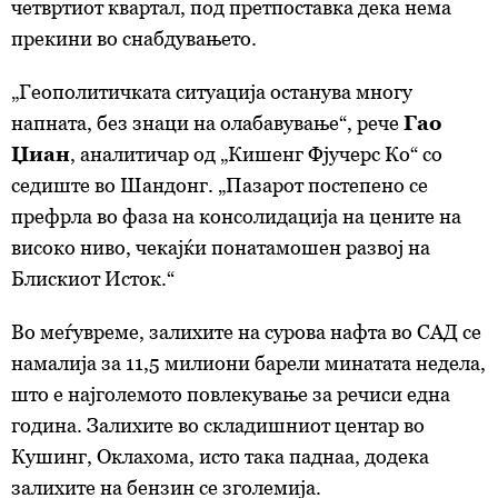
четвртиот квартал, под претпоставка дека нема
прекини во снабдувањето.
„Геополитичката ситуација останува многу
напната, без знаци на олабавување“, рече
Гао
Џиан
, аналитичар од „Кишенг Фјучерс Ко“ со
седиште во Шандонг. „Пазарот постепено се
префрла во фаза на консолидација на цените на
високо ниво, чекајќи понатамошен развој на
Блискиот Исток.“
Во меѓувреме, залихите на сурова нафта во САД се
намалија за 11,5 милиони барели минатата недела,
што е најголемото повлекување за речиси една
година. Залихите во складишниот центар во
Кушинг, Оклахома, исто така паднаа, додека
залихите на бензин се зголемија.