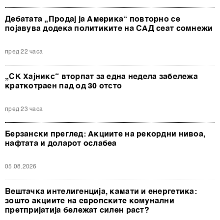
Дебатата „Продај ја Америка“ повторно се
појавува додека политиките на САД сеат сомнежи
пред 22 часа
„СК Хајникс“ вторпат за една недела забележа
краткотраен пад од 30 отсто
пред 23 часа
Берзански преглед: Акциите на рекордни нивоа,
нафтата и доларот ослабеа
05.08.2026
Вештачка интелигенција, камати и енергетика:
зошто акциите на европските комунални
претпријатија бележат силен раст?