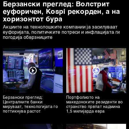
Берзански преглед: Волстрит
еуфоричен, Коspi рекорден, а на
хоризонтот бура
Акциите на технолошките компании ја засилуваат
еуфоријата, политичките потреси и инфлацијата ги
погодија обврзниците
Берзански преглед:
Портфолиото на
Централните банки
македонските резиденти во
мируваат, технологијата го
странство првпат надмина
поттикнува растот
1,5 милијарда евра