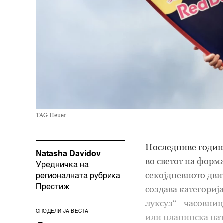
TAG Heuer
Последниве годин
Natasha Davidov
во светот на форма
Уредничка на
секојдневното дви
регионалната рубрика
Престиж
создава категорија
луксуз“ - часовни
СПОДЕЛИ ЈА ВЕСТА
или планинска пат