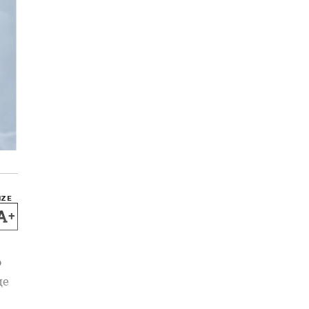
IZE
+
р
це