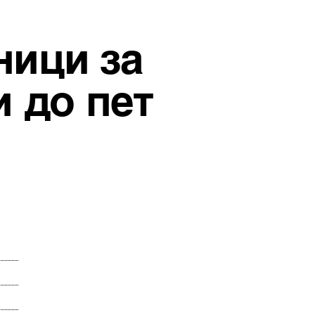
ници за
и до пет