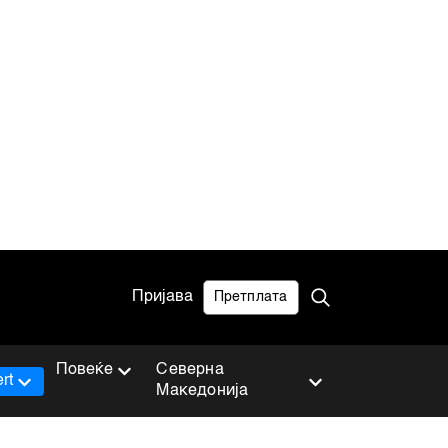
Пријава
Претплата
Повеќе
Северна
rt
Македонија