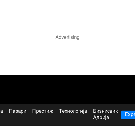
ка
Пазари
Престиж
Технологија
Бизнисвик
Expe
Адрија