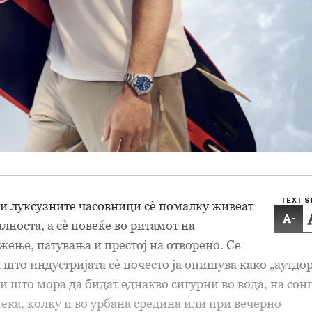
TEXT S
и луксузните часовници сè помалку живеат
-
лноста, а сè повеќе во ритамот на
жење, патувања и престој на отворено. Се
 што индустријата сè почесто ја опишува како „аутдо
ци што мора да бидат еднакво сигурни во вода, на сон
ека, колку и во урбана средина или при вечерно