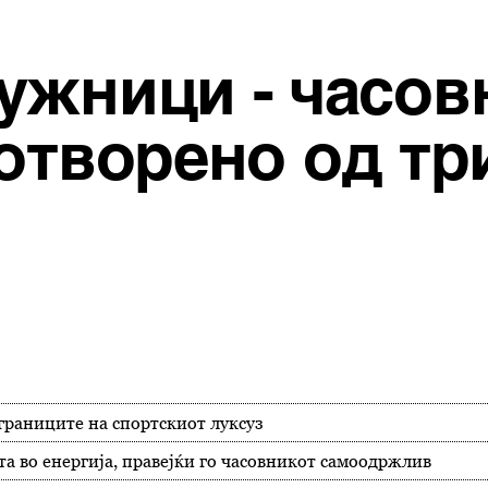
ужници - часов
отворено од тр
 границите на спортскиот луксуз
та во енергија, правејќи го часовникот самоодржлив