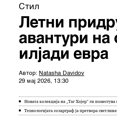
Cтил
Летни придр
авантури на 
илјади евра
Автор:
Natasha Davidov
29 мај 2026, 13:30
Новата колекција на „Таг Хојер“ ги поместува
Технологијата соларграф ја претвора светлина