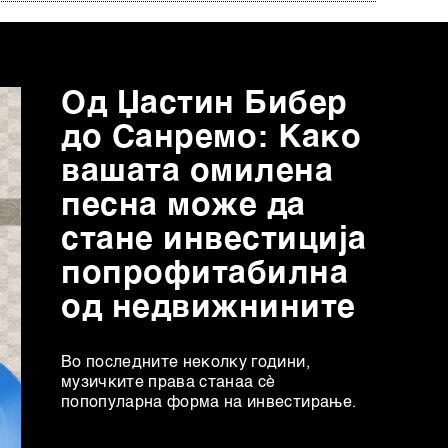
Од Џастин Бибер
до Санремо: Како
вашата омилена
песна може да
стане инвестиција
попрофитабилна
од недвижнините
Во последните неколку години,
музичките права станаа сè
попопуларна форма на инвестирање.