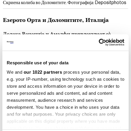
Скриена колиба во Доломитите. Фотографија: Depositphotos
Езерото Орта и Доломитите, Италија
Додека Венеција и Амалфи привлекуваат сè
повеќе милијардери и маси од Инстаграм, езерото
Орта во Пиемонт се појавува како мирна
алтернатива. Во
„Каса Фантини“
, бутик хотел со 11
Responsible use of your data
соби, можете да изнајмите електричен чамец за да
We and
our 1022 partners
process your personal data,
го истражите езерото во целосна приватност.
e.g. your IP-number, using technology such as cookies to
Персоналот ви подготвува кошничка за пикник,
store and access information on your device in order to
така што планот за денот може да биде сосема
serve personalized ads and content, ad and content
спонтан. Обавезно посетете го островот Сан Џулио
measurement, audience research and services
development. You have a choice in who uses your data
и неговата фреско-обележана базилика од 12 век,
and for what purposes. Your privacy choices are only
каде што живеат само неколку калуѓерки.
applicable on this digital property where you have made
your choices. You can change or withdraw your consent
Од Орта, потребни се околу четири часа за да се