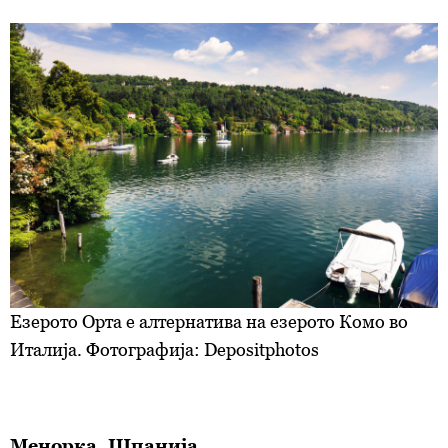
повторно да ги ажурирате со клик на „Прикажи ги
деталите“. Согласноста можете во кој било момент да
ја повлечете без негативни последици.
Езерото Орта е алтернатива на езерото Комо во
Италија. Фотографија: Depositphotos
Менорка, Шпанија