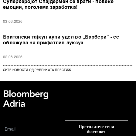
Суперхеројот Спајдермен се врати - повеќе
емоции, поголема заработка!
03.08.2026
Британски тајкун купи удел во „Барбери“ - се
обложува на прифатлив луксуз
02.08.2026
СИТЕ НОВОСТИ ОД РУБРИКАТА ПРЕСТИЖ
Претплатете се на
билтенот