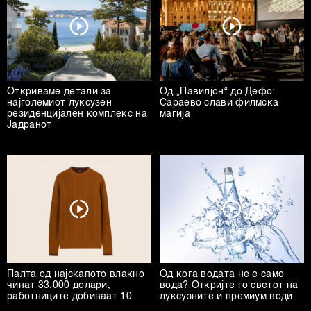
Откриваме детали за
Од „Павилјон“ до Дефо:
најголемиот луксузен
Сараево слави филмска
резиденцијален комплекс на
магија
Јадранот
Палта од најскапото влакно
Од кога водата не е само
чинат 33.000 долари,
вода? Откријте го светот на
работниците добиваат 10
луксузните и премиум води