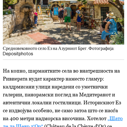
Средновековното село Ез на Азурниот Брег. Фотографија:
Depositphotos
На копно, шармантните села во внатрешноста на
Ривиерата нудат карактер наместо гламур:
калдрмисани улици наредени со уметнички
галерии, панорамски поглед на Медитеранот и
автентични локални гостилници. Историскиот Ез
се издвојува особено, не само затоа што се наоѓа
на 400 метри надморска височина. Хотелот
„Шато
де ла Шевр д‘Ор“
(Château de la Chèvre d'Or) се