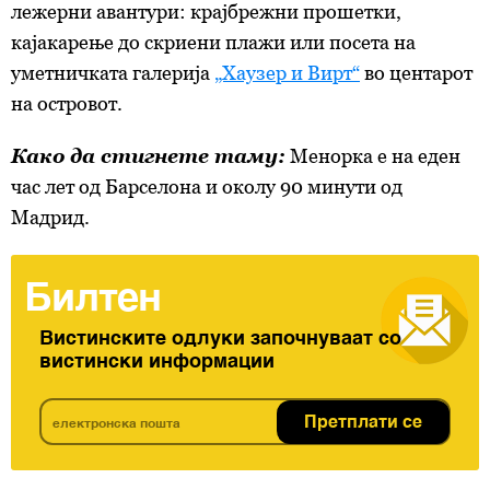
лежерни авантури: крајбрежни прошетки,
кајакарење до скриени плажи или посета на
уметничката галерија
„Хаузер и Вирт“
во центарот
на островот.
Како да стигнете таму:
Менорка е на еден
час лет од Барселона и околу 90 минути од
Мадрид.
Билтен
Вистинските одлуки започнуваат со
вистински информации
Претплати се