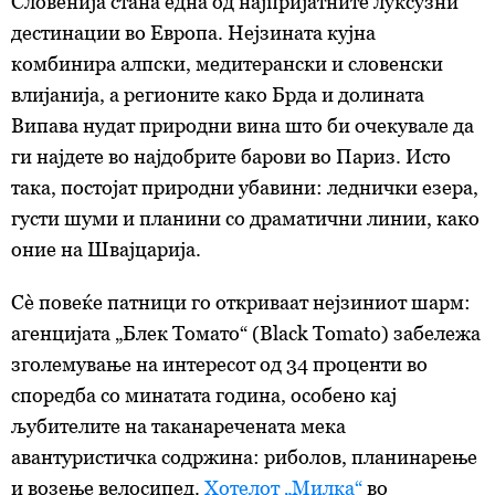
Словенија стана една од најпријатните луксузни
дестинации во Европа. Нејзината кујна
комбинира алпски, медитерански и словенски
влијанија, а регионите како Брда и долината
Випава нудат природни вина што би очекувале да
ги најдете во најдобрите барови во Париз. Исто
така, постојат природни убавини: леднички езера,
густи шуми и планини со драматични линии, како
оние на Швајцарија.
Сè повеќе патници го откриваат нејзиниот шарм:
агенцијата „Блек Томато“ (Black Tomato) забележа
зголемување на интересот од 34 проценти во
споредба со минатата година, особено кај
љубителите на таканаречената мека
авантуристичка содржина: риболов, планинарење
и возење велосипед.
Хотелот „Милка“
во