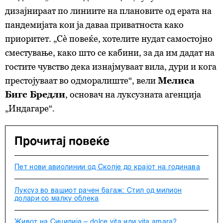
дизајнираат по линиите на плановите од ерата на
пандемијата кои ја даваа приватноста како
приоритет. „Сè повеќе, хотелите нудат самостојно
сместување, како што се кабини, за да им дадат на
гостите чувство дека изнајмуваат вила, дури и кога
престојуваат во одморалиште“, вели
Мелиса
Бигс Бредли
, основач на луксузната агенција
„Индагаре“.
Прочитај повеќе
Пет нови авиолинии од Скопје до крајот на годинава
Луксуз во вашиот рачен багаж: Стил од милион
долари со малку облека
Живот на Сицилија – dolce vita или vita amara?