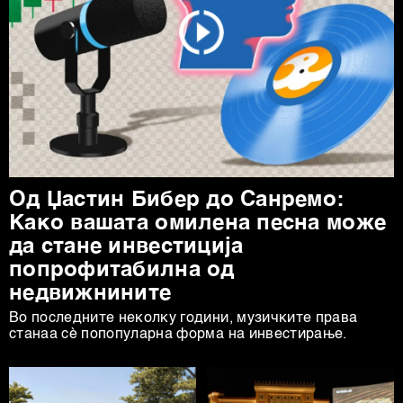
Од Џастин Бибер до Санремо:
Како вашата омилена песна може
да стане инвестиција
попрофитабилна од
недвижнините
Во последните неколку години, музичките права
станаа сè попопуларна форма на инвестирање.