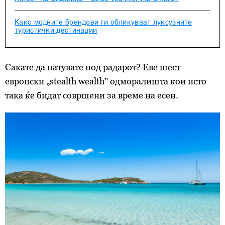
Како модните брендови ги обликуваат луксузните
туристички дестинации
Сакате да патувате под радарот? Еве шест
европски „stealth wealth" одморалишта кои исто
така ќе бидат совршени за време на есен.