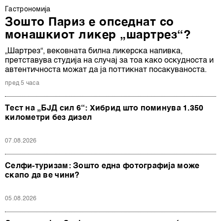
Гастрономија
Зошто Париз е опседнат со
монашкиот ликер „шартрез“?
„Шартрез“, вековната билна ликерска напивка,
претставува студија на случај за тоа како оскудноста и
автентичноста можат да ја поттикнат посакуваноста.
пред 5 часа
Тест на „БЈД сил 6“: Хибрид што поминува 1.350
километри без дизел
07.08.2026
Селфи-туризам: Зошто една фотографија може
скапо да ве чини?
05.08.2026