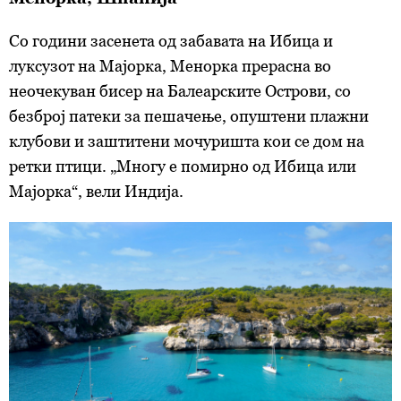
Со години засенета од забавата на Ибица и
луксузот на Мајорка, Менорка прерасна во
неочекуван бисер на Балеарските Острови, со
безброј патеки за пешачење, опуштени плажни
клубови и заштитени мочуришта кои се дом на
ретки птици. „Многу е помирно од Ибица или
Мајорка“, вели Индија.