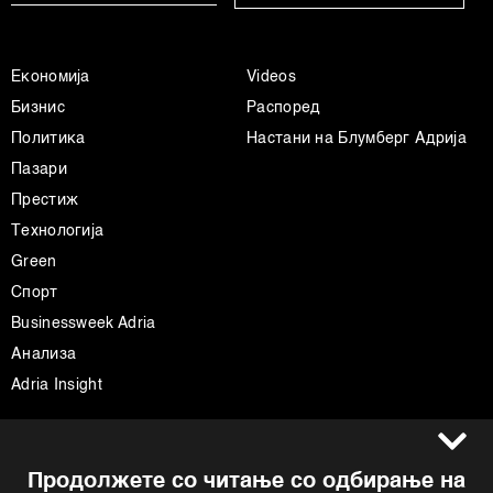
Економија
Videos
Бизнис
Распоред
Политика
Настани на Блумберг Адрија
Пазари
Престиж
Технологија
Green
Спорт
Businessweek Adria
Анализа
Adria Insight
Услови за користење
Следете не
Продолжете со читање со одбирање на
Импресум
Facebook