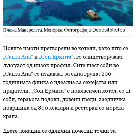
Плажа Макарелета, Менорка. Фотографија: Depositphotos
Новите имоти претворени во хотели, како што се
„Санта Ана“
и
„Сон Ермита“
, го олицетворуваат
луксузот од низок профил. Сите шест соби во
„Санта Ана“ се издаваат за една група; 200-
годишната финка е идеална за семејства или
пријатели. „Сон Ермита“ е покласичен хотел, со 11
соби, теракота подови, дрвени греди, заедничка
површина од 800 хектари и ресторан со морска
храна.
Двете локации се одлични почетни точки за