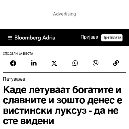
Пријава
Претплата
СПОДЕЛИ ЈА ВЕСТА
Патувањa
Каде летуваат богатите и
славните и зошто денес е
вистински луксуз - да не
сте видени