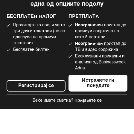
една од опциите подолу
Политика на приватност
Instagram
Политика за колачиња
Twitter
БЕСПЛАТЕН НАЛОГ
ПРЕТПЛАТА
Маркетинг
Linkedin
Прочитајте го овој и уште
Неограничен
пристап до
Употреба на вештачка интелигенција
Tiktok
три други текстови (не се
премиум содржина на
однесува на премиум
сите 5 портали
текстови)
Неограничен
пристап до
Бесплатен билтен
ТВ и видео содржина
©2022 - 2026 Bloomberg L.P. All Rights Reserved. BLOOMBERG and the
Ексклузивни приказни и
BLOOMBERG logo are registered trademarks and service marks of
Bloomberg Finance L.P. or its subsidiaries, displayed with permission
анализи од Businessweek
Bloomberg Adria is a Mtel Swiss SA Property
Adria
News CMS by Cubes
Истражете ги
Регистрирај се
понудите
Веќе имате сметка?
Пријавете се