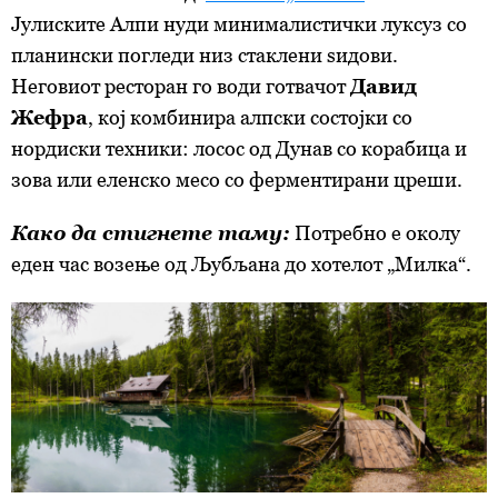
Јулиските Алпи нуди минималистички луксуз со
планински погледи низ стаклени ѕидови.
Неговиот ресторан го води готвачот
Давид
Жефра
, кој комбинира алпски состојки со
нордиски техники: лосос од Дунав со корабица и
зова или еленско месо со ферментирани цреши.
Како да стигнете таму:
Потребно е околу
еден час возење од Љубљана до хотелот „Милка“.