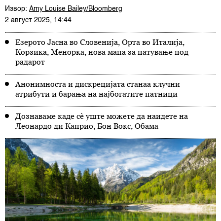
Извор:
Amy Louise Bailey/Bloomberg
2 август 2025, 14:44
Езерото Јасна во Словенија, Орта во Италија,
Корзика, Менорка, нова мапа за патување под
радарот
Анонимноста и дискрецијата станаа клучни
атрибути и барања на најбогатите патници
Дознаваме каде сè уште можете да наидете на
Леонардо ди Каприо, Бон Вокс, Обама