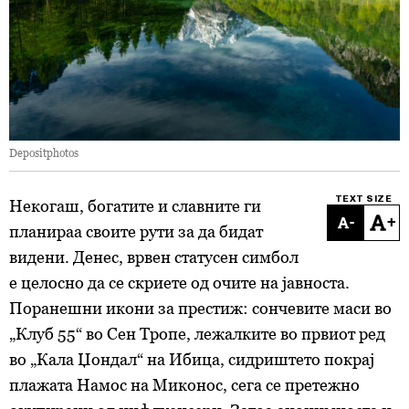
Depositphotos
TEXT SIZE
Некогаш, богатите и славните ги
-
+
планираа своите рути за да бидат
видени. Денес, врвен статусен симбол
е целосно да се скриете од очите на јавноста.
Поранешни икони за престиж: сончевите маси во
„Клуб 55“ во Сен Тропе, лежалките во првиот ред
во „Кала Џондал“ на Ибица, сидриштето покрај
плажата Намос на Миконос, сега се претежно