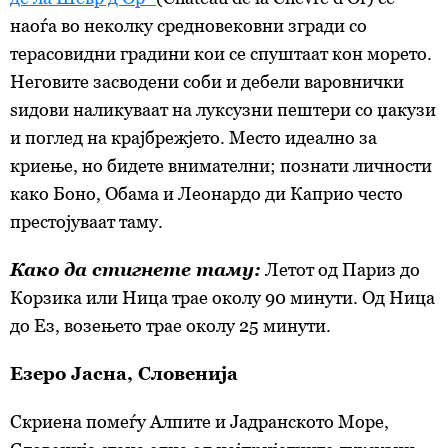
наоѓа во неколку средновековни згради со
терасовидни градини кои се спуштаат кон морето.
Неговите засводени соби и дебели варовнички
ѕидови наликуваат на луксузни пештери со џакузи
и поглед на крајбрежјето. Место идеално за
криење, но бидете внимателни; познати личности
како Боно, Обама и Леонардо ди Каприо често
престојуваат таму.
Како да стигнете таму:
Летот од Париз до
Корзика или Ница трае околу 90 минути. Од Ница
до Ез, возењето трае околу 25 минути.
Езеро Јасна, Словенија
Скриена помеѓу Алпите и Јадранското Море,