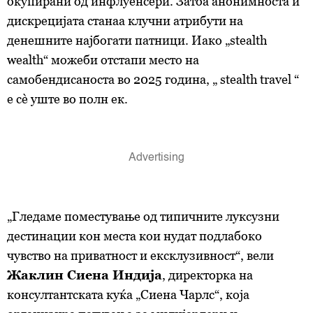
окупирани од инфлуенсери. Затоа анонимноста и
дискрецијата станаа клучни атрибути на
денешните најбогати патници. Иако „stealth
wealth“ можеби отстапи место на
самобендисаноста во 2025 година, „ stealth travel “
е сè уште во полн ек.
„Гледаме поместување од типичните луксузни
дестинации кон места кои нудат подлабоко
чувство на приватност и ексклузивност“, вели
Жаклин Сиена Индија
, директорка на
консултантската куќа „Сиена Чарлс“, која