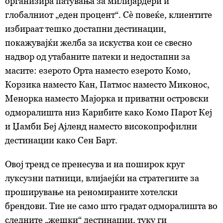
организира патувања за милијардери и
глобалниот „еден процент“. Сè повеќе, клиентите
избираат тешко достапни дестинации,
покажувајќи желба за искуства кои се свесно
надвор од утабаните патеки и недостапни за
масите: езерото Орта наместо езерото Комо,
Корзика наместо Кан, Патмос наместо Миконос,
Менорка наместо Мајорка и приватни островски
одморалишта низ Карибите како Комо Парот Кеј
и Џамби Беј Ајленд наместо високопрофилни
дестинации како Сен Барт.
Овој тренд се пренесува и на поширок круг
луксузни патници, влијаејќи на стратегиите за
проширување на реномираните хотелски
брендови. Тие не само што градат одморалишта во
следните „жешки“ дестинации, туку ги