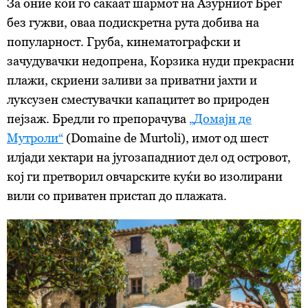
За оние кои го сакаат шармот на Азурниот Брег
без гужви, оваа подискретна рута добива на
популарност. Груба, кинематографски и
зачудувачки недопрена, Корзика нуди прекрасни
плажи, скриени заливи за приватни јахти и
луксузен сместувачки капацитет во природен
пејзаж. Бредли го препорачува
„Домајн де
Мутроли“
(Domaine de Murtoli), имот од шест
илјади хектари на југозападниот дел од островот,
кој ги претворил овчарските куќи во изолирани
вили со приватен пристап до плажата.