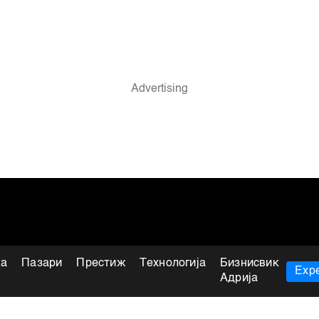
ка
Пазари
Престиж
Технологија
Бизнисвик
Expe
Адрија