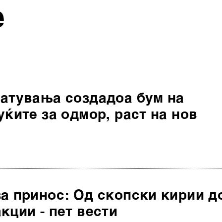
е
патувања создадоа бум на
уќите за одмор, раст на нов
а принос: Од скопски кирии д
кции - пет вести