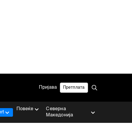
Пријава
Претплата
Повеќе
Северна
rt
Македонија