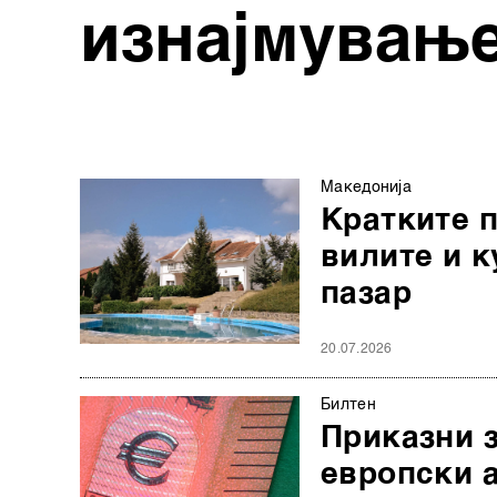
изнајмувањ
Македонија
Кратките 
вилите и к
пазар
20.07.2026
Билтен
Приказни з
европски а