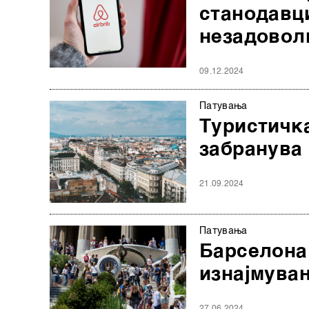
станодавц
незадовол
09.12.2024
Патувањa
Туристичк
забранува
21.09.2024
Патувањa
Барселона
изнајмува