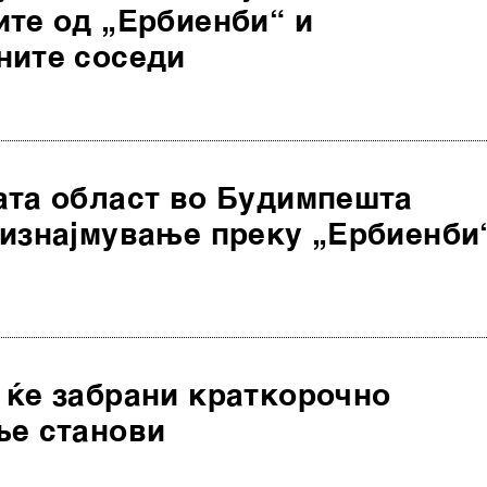
ите од „Ербиенби“ и
ните соседи
ата област во Будимпешта
 изнајмување преку „Ербиенби
 ќе забрани краткорочно
ње станови