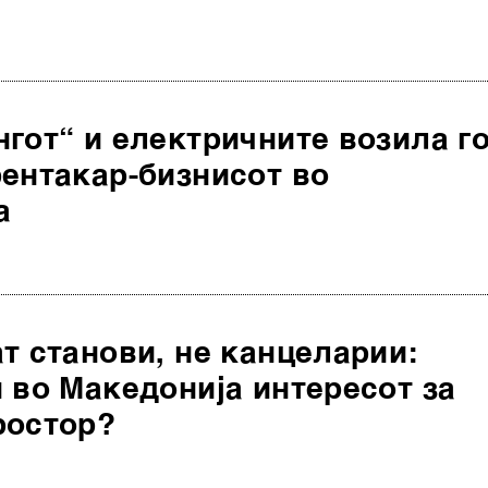
гот“ и електричните возила г
рентакар-бизнисот во
а
т станови, не канцеларии:
 во Македонија интересот за
ростор?