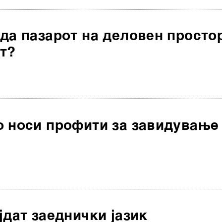
да пазарот на деловен просто
т?
о носи профити за завидување
јдат заеднички јазик