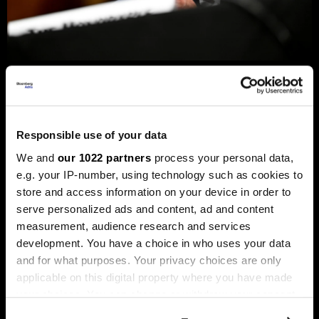
Новиот шеф на Фед сака да ги
намали каматите - пазарот го чека
првиот потег
Responsible use of your data
Новиот шеф на Фeд, Кевин Варш, ќе се обиде
агресивно да ја протурка агендата за намалување на
We and
our 1022 partners
process your personal data,
каматните стапки, но Марко Бјеговиќ од „Аркомина
рисрч“ предупредува дека за тоа ќе мора да ги
e.g. your IP-number, using technology such as cookies to
редефинира клучните економски индикатори и да ги
store and access information on your device in order to
придобие скептичните колеги.
serve personalized ads and content, ad and content
measurement, audience research and services
development. You have a choice in who uses your data
and for what purposes. Your privacy choices are only
applicable on this digital property where you have made
your choices. You can change or withdraw your consent
any time from the Cookie Declaration or by clicking on