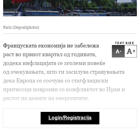
Pariz (Depositphotos)
TEXT SIZE
Француската економија не забележа
-
+
раст во првиот квартал од годината,
додека инфлацијата се зголеми повеќе
од очекувањата, што ги засилува стравувањата
дека Европа се соочува со стагфлациски
притисоци поврзани со конфликтот во Иран и
растот на цените на енергентите.
Login/Registracija