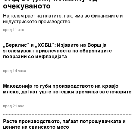
очекуваното
Најголем раст на платите, пак, има во финансиите и
индустриското производство.
пред 11 час
„Берклис“ и „ХСБЦ“: Изјавите на Ворш ја
зголемуваат привлечноста на обврзниците
поврзани со инфлацијата
пред 14 часа
Македонија го губи производството на кравјо
млеко, доѓаат уште потешки времиња за сточарите
пред 21 час
Расте производството, паѓаат потрошувачката и
цените на свинското месо