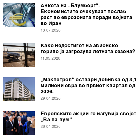
Анкета на „Блумберг“:
Економистите очекуваат послаб
раст во еврозоната поради војната
во Иран
13.07.2026
Како недостигот на авионско
гориво ја загрозува летната сезона?
11.05.2026
„Макпетрол“ оствари добивка од 3,1
милиони евра во првиот квартал од
2026.
29.04.2026
Европските акции го изгубија својот
„Ва-ва-вум“
28.04.2026