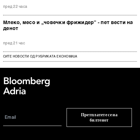
пред 22 часа
Млеко, месо и „човечки фрижидер“ - пет вести на
денот
пред 21 час
СИТЕ НОВОСТИ ОД РУБРИКАТА ЕКОНОМИЈА
Претплатете се на
билтенот