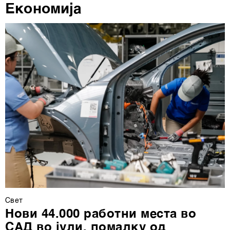
деталите“. Согласноста можете во кој било момент да
Економија
ја повлечете без негативни последици.
Свет
Нови 44.000 работни места во
САД во јули, помалку од