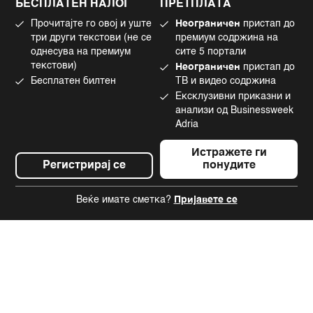
БЕСПЛАТЕН НАЛОГ
ПРЕТПЛАТА
Маркетинг
Linkedin
Прочитајте го овој и уште
Неограничен
пристап до
Употреба на вештачка интелигенција
Tiktok
три други текстови (не се
премиум содржина на
однесува на премиум
сите 5 портали
текстови)
Неограничен
пристап до
Бесплатен билтен
ТВ и видео содржина
©2022 - 2026 Bloomberg L.P. All Rights Reserved. BLOOMBERG and the
Ексклузивни приказни и
BLOOMBERG logo are registered trademarks and service marks of
Bloomberg Finance L.P. or its subsidiaries, displayed with permission
анализи од Businessweek
Bloomberg Adria is a Mtel Swiss SA Property
Adria
News CMS by Cubes
Истражете ги
Регистрирај се
понудите
Веќе имате сметка?
Пријавете се