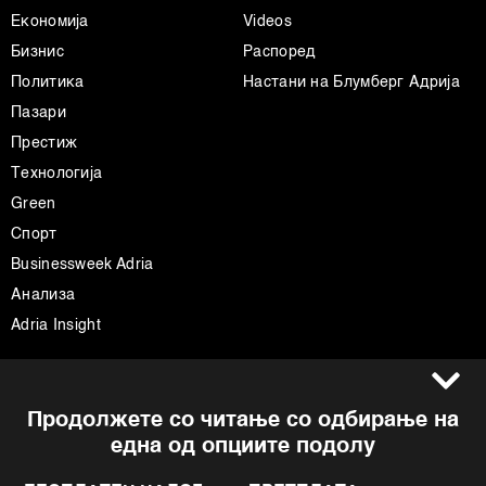
Економија
Videos
Бизнис
Распоред
Политика
Настани на Блумберг Адрија
Пазари
Престиж
Технологија
Green
Спорт
Businessweek Adria
Анализа
Adria Insight
Услови за користење
Следете не
Продолжете со читање со одбирање на
Импресум
Facebook
една од опциите подолу
Политика на приватност
Instagram
Политика за колачиња
Twitter