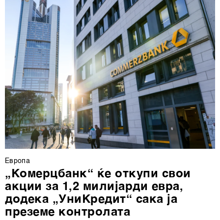
ја повлечете без негативни последици.
Европа
„Комерцбанк“ ќе откупи свои
акции за 1,2 милијарди евра,
додека „УниКредит“ сака ја
преземе контролата