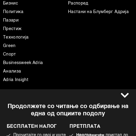
Бизнис
Распоред
Политика
Настани на Блумберг Адрија
Пазари
Престиж
Технологија
Green
Спорт
Businessweek Adria
Анализа
Adria Insight
Услови за користење
Следете не
Продолжете со читање со одбирање на
Импресум
Facebook
една од опциите подолу
Политика на приватност
Instagram
Политика за колачиња
Twitter
БЕСПЛАТЕН НАЛОГ
ПРЕТПЛАТА
Маркетинг
Linkedin
Прочитајте го овој и уште
Неограничен
пристап до