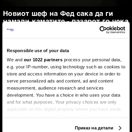
Новиот шеф на Фед сака да ги
намали каматите - пазарот го чека
првиот потег
Новиот шеф на Фeд, Кевин Варш, ќе се обиде
агресивно да ја протурка агендата за намалување на
каматните стапки, но Марко Бјеговиќ од „Аркомина
Responsible use of your data
рисрч“ предупредува дека за тоа ќе мора да ги
редефинира клучните економски индикатори и да ги
We and
our 1022 partners
process your personal data,
придобие скептичните колеги.
e.g. your IP-number, using technology such as cookies to
store and access information on your device in order to
serve personalized ads and content, ad and content
measurement, audience research and services
development. You have a choice in who uses your data
and for what purposes. Your privacy choices are only
applicable on this digital property where you have made
your choices. You can change or withdraw your consent
any time from the Cookie Declaration or by clicking on
Таки Фити: Се заканува
Последната карта на Иран:
Приказ на детали
стагфлација, потребни се
зошто Хутите засега нема
the Privacy trigger icon.