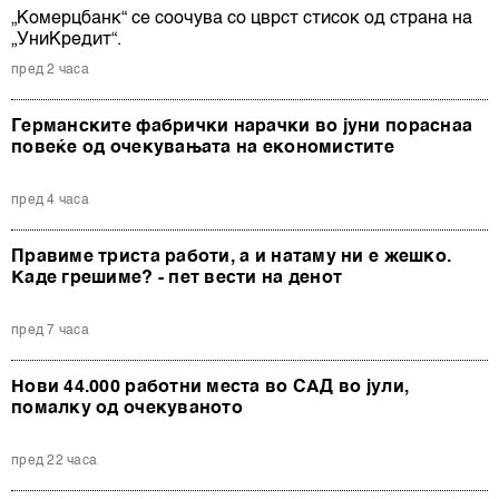
„Комерцбанк“ се соочува со цврст стисок од страна на
„УниКредит“.
пред 2 часа
Германските фабрички нарачки во јуни пораснаа
повеќе од очекувањата на економистите
пред 4 часа
Правиме триста работи, а и натаму ни е жешко.
Каде грешиме? - пет вести на денот
пред 7 часа
Нови 44.000 работни места во САД во јули,
помалку од очекуваното
пред 22 часа