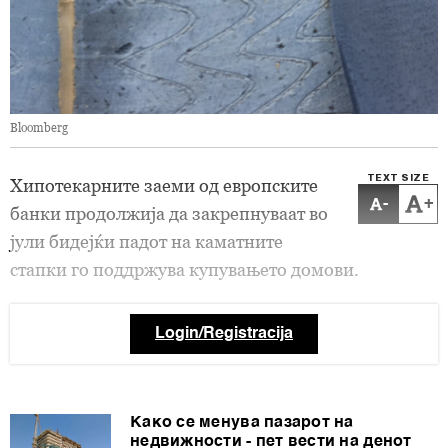
Bloomberg
TEXT SIZE
Хипотекарните заеми од европските
-
+
банки продолжија да закрепнуваат во
јули бидејќи падот на каматните
стапки го поддржува купувањето домови.
Login/Registracija
Како се менува пазарот на
недвижности - пет вести на денот