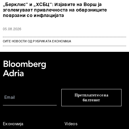
„Берклис“ и „ХСБЦ“: Изјавите на Ворш ја
зголемуваат привлечноста на обврзниците
поврзани со инфлацијата
05.08.2026
СИТЕ НОВОСТИ ОД РУБРИКАТА ЕКОНОМИЈА
Претплатете се на
билтенот
Економија
Videos