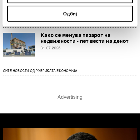
Зошто помалата квадратура стана
Identify your device by actively scanning it for
највредната на пазарот на
Одбиј
недвижности?
specific characteristics (fingerprinting)
31.07.2026
Find out more about how your personal data is processed
and set your preferences in the
details section
.
Како се менува пазарот на
недвижности - пет вести на денот
Заедничките ракувачи се HD-WIN ARENA SPORT
31.07.2026
d.o.o. и
Пертнери
. Повеќе за податоците кои ги
обработуваме како и за вашите права прочитајте во
нашата
Политика на приватност
, а за колачињата и
СИТЕ НОВОСТИ ОД РУБРИКАТА ЕКОНОМИЈА
други слични технологии во
Политиката на
колачиња
. Колачињата во кој било момент можете
повторно да ги ажурирате со клик на „Прикажи ги
деталите“. Согласноста можете во кој било момент да
ја повлечете без негативни последици.