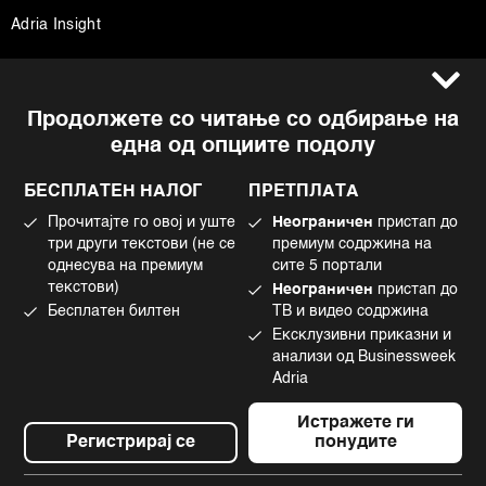
Adria Insight
Услови за користење
Следете не
Продолжете со читање со одбирање на
Импресум
Facebook
една од опциите подолу
Политика на приватност
Instagram
Политика за колачиња
Twitter
БЕСПЛАТЕН НАЛОГ
ПРЕТПЛАТА
Маркетинг
Linkedin
Прочитајте го овој и уште
Неограничен
пристап до
Употреба на вештачка интелигенција
Tiktok
три други текстови (не се
премиум содржина на
однесува на премиум
сите 5 портали
текстови)
Неограничен
пристап до
Бесплатен билтен
ТВ и видео содржина
©2022 - 2026 Bloomberg L.P. All Rights Reserved. BLOOMBERG and the
Ексклузивни приказни и
BLOOMBERG logo are registered trademarks and service marks of
Bloomberg Finance L.P. or its subsidiaries, displayed with permission
анализи од Businessweek
Bloomberg Adria is a Mtel Swiss SA Property
Adria
News CMS by Cubes
Истражете ги
Регистрирај се
понудите