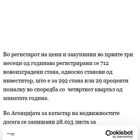
Во регистарот на цени и закупнини во првите три
месеци од годинава регистрирани се 712
новоизградени стана, односно станови од
инвеститор, што е за 292 стана или 29 проценти
помалку во споредба со четвртиот квартал од
минатата година.
Во Агенцијата за катастар на недвижностите
досега се запишани 28.013 листа за
предбележување градба, што укажува дека овие
објекти се во фаза на градба и набргу ќе се најдат