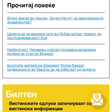
Прочитај повеќе
Колку вреди во просек „богатството“ на македонското
домаќинство?
Цените на недвижностите во Дубаи паѓаат првпат по
постпандемискиот бум
Најбогатиот Украинец платил половина милијарда
долари за стан во Монако
Богатите жители на Блискиот Исток бараат
недвижности во Европа за да избегаат од војната
Билтен
Вистинските одлуки започнуваат со
вистински информации