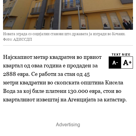
Новата зграда со социјални станови што државата ја изгради во Кочани.
Фото: АДИССДП
TEXT SIZE
Најскапиот метар квадратен во првиот
-
+
квартал од оваа година е продаден за
2888 евра. Се работи за стан од 45
метри квадратни во скопската општина Кисела
Вода за кој биле платени 130.000 евра, стои во
кварталниот извештај на Агенцијата за катастар.