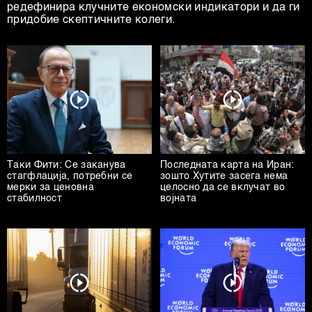
редефинира клучните економски индикатори и да ги
придобие скептичните колеги.
Таки Фити: Се заканува
Последната карта на Иран:
стагфлација, потребни се
зошто Хутите засега нема
мерки за ценовна
целосно да се вклучат во
стабилност
војната