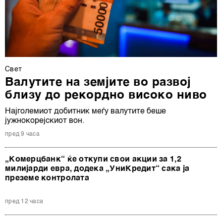
Свет
Валутите на земјите во развој
близу до рекордно високо ниво
Најголемиот добитник меѓу валутите беше
јужнокорејскиот вон.
пред 9 часа
„Комерцбанк“ ќе откупи свои акции за 1,2
милијарди евра, додека „УниКредит“ сака ја
преземе контролата
пред 12 часа