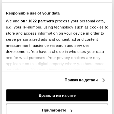
на пазарот на недвижности.
Responsible use of your data
We and
our 1022 partners
process your personal data,
СТАНОВИ
НЕДВИЖНОСТИ
КИСЕЛА ВОДА
КАТАСТАР
e.g. your IP-number, using technology such as cookies to
РЕГИСТАР НА ЦЕНИ И ЗАКУПИ
store and access information on your device in order to
serve personalized ads and content, ad and content
measurement, audience research and services
development. You have a choice in who uses your data
and for what purposes. Your privacy choices are only
Македонија меѓу земјите со највисок
applicable on this digital property where you have made
раст на цените на становите во
Европа
your choices. You can change or withdraw your consent
09.04.2026
any time from the Cookie Declaration or by clicking on
Приказ на детали
the Privacy trigger icon.
Најскапиот квадрат во скопски
Центар 3.000 евра, расте
If you allow, we would also like to:
Дозволи им на сите
продажбата
Collect information about your geographical
10.02.2026
location which can be accurate to within several
Прилагодете
meters