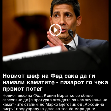
Новиот шеф на Фед сака да ги
намали каматите - пазарот го чека
првиот потег
Новиот шеф на Фeд, Кевин Варш, ќе се обиде
агресивно да ја протурка агендата за намалување на
каматните стапки, но Марко Бјеговиќ од „Аркомина
рисрч“ предупредува дека за тоа ќе мора да ги