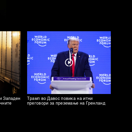
и Западен
Трамп во Давос повика на итни
ичните
преговори за преземање на Гренланд