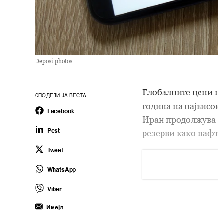
Depositphotos
Глобалните цени на
СПОДЕЛИ ЈА ВЕСТА
година на највисок
Facebook
Иран продолжува 
резерви како нафт
Post
Tweet
WhatsApp
Viber
Имејл