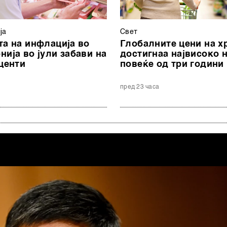
ја
Свет
та на инфлација во
Глобалните цени на х
нија во јули забави на
достигнаа највисоко 
оценти
повеќе од три години
с
пред 23 часа