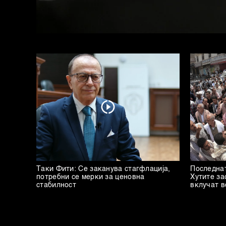
Таки Фити: Се заканува стагфлација,
Последнат
потребни се мерки за ценовна
Хутите за
стабилност
вклучат в