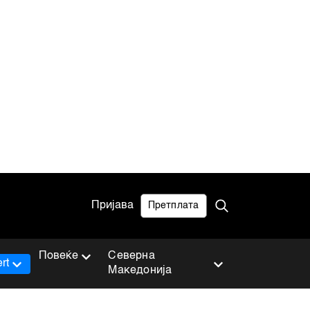
Пријава
Претплата
Повеќе
Северна
rt
Македонија