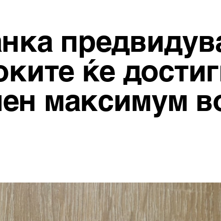
анка предвидув
оките ќе достиг
ен максимум во