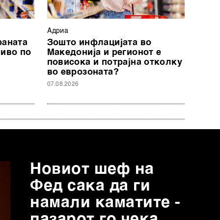
Адриа
раната
Зошто инфлацијата во
ниво по
Македонија и регионот е
повисока и потрајна отколку
во еврозоната?
07.08.2026
Новиот шеф на
Фед сака да ги
намали каматите -
пазарот го чека