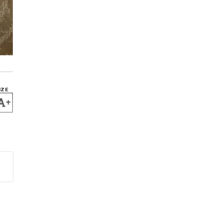
IZE
+