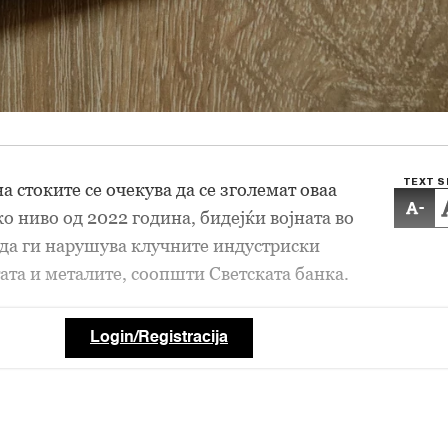
TEXT S
 стоките се очекува да се зголемат оваа
-
о ниво од 2022 година, бидејќи војната во
да ги нарушува клучните индустриски
ата и металите, соопшти Светската банка.
Login/Registracija