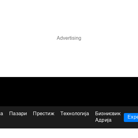
ка
Пазари
Престиж
Технологија
Бизнисвик
Expe
Адрија