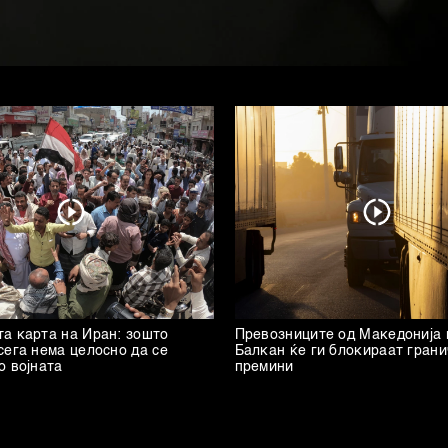
а карта на Иран: зошто
Превозниците од Македонија 
сега нема целосно да се
Балкан ќе ги блокираат гран
о војната
премини