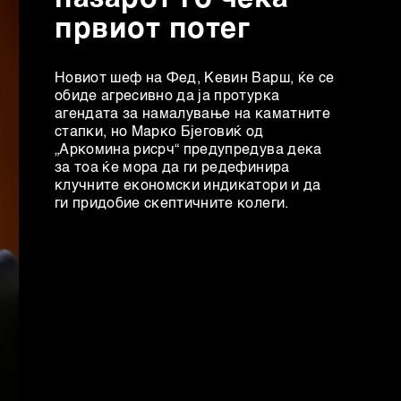
првиот потег
Новиот шеф на Фeд, Кевин Варш, ќе се
обиде агресивно да ја протурка
агендата за намалување на каматните
стапки, но Марко Бјеговиќ од
„Аркомина рисрч“ предупредува дека
за тоа ќе мора да ги редефинира
клучните економски индикатори и да
ги придобие скептичните колеги.