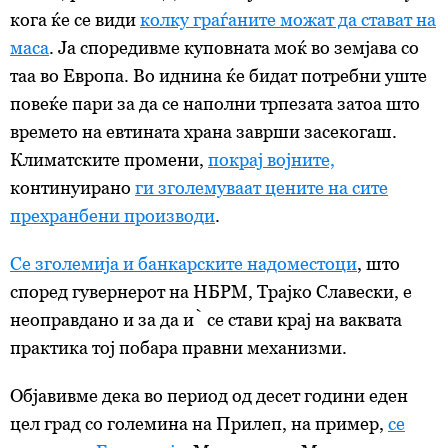
кога ќе се види
колку граѓаните можат да стават на
маса
. Ја споредивме куповната моќ во земјава со
таа во Европа. Во иднина ќе бидат потребни уште
повеќе пари за да се наполни трпезата затоа што
времето на евтината храна заврши засекогаш.
Климатските промени,
покрај војните,
континуирано
ги зголемуваат цените на сите
прехранбени производи
.
Се зголемија и банкарските надоместоци
, што
според гувернерот на НБРМ, Трајко Славески, е
неоправдано и за да ѝ се стави крај на ваквата
практика тој побара правни механизми.
Објавивме дека во период од десет години еден
цел град со големина на Прилеп, на пример,
се