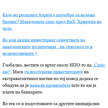
Каде во регионот Адрија е најдобро за водење
бизнис? Македонија само пред БиХ, Хрватска на
чело
Во кои акции инвестираат семејствата на
македонските политичари - на списокот се и
величествените 7
Глобално, вестите се вртат околу ИПО-то на
„Спејс
екс“
. Маск
ги воодушеви инвеститорите
на
екстравагантниот настан по тој повод додека се
обидува да ја
намали провизијата
што ќе им ја
плати на банкарите.
Во тек се и подготовките за другите иницијални