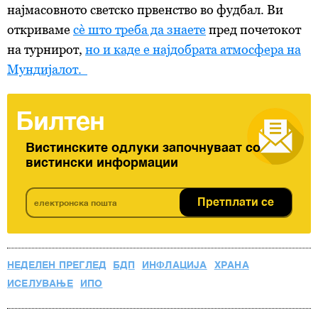
најмасовното светско првенство во фудбал. Ви
откриваме
сè што треба да знаете
пред почетокот
на турнирот,
но и каде е најдобрата атмосфера на
Мундијалот.
Билтен
Вистинските одлуки започнуваат со
вистински информации
Претплати се
НЕДЕЛЕН ПРЕГЛЕД
БДП
ИНФЛАЦИЈА
ХРАНА
ИСЕЛУВАЊЕ
ИПО