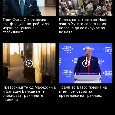
Таки Фити: Се заканува
Последната карта на Иран:
стагфлација, потребни се
зошто Хутите засега нема
мерки за ценовна
целосно да се вклучат во
стабилност
војната
Превозниците од Македонија
Трамп во Давос повика на
и Западен Балкан ќе ги
итни преговори за
блокираат граничните
преземање на Гренланд
премини