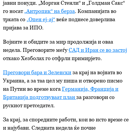
јавни понуди. „Морган Стенли“ и „Голдман Сакс“
го носат
„Антропик“ на берза
. Компанијата во
трката со
„Опен еј-ај“
веќе поднесе доверлива
пријава за ИПО.
Војните и обидите за мир продолжија и оваа
недела. Преговорите меѓу
САД и Иран се во застој
откако Хезболах го отфрли примирјето.
Преговори бара и Зеленски
за крај на војната во
Украина, а за таа цел му пиша и отворено писмо
на Путин во време кога
Германија, Франција и
Британија подготвуваат план
за разговори со
рускиот претседател.
За крај, за споредните работи, кои во исто време се
и најубави. Следната недела ќе почне