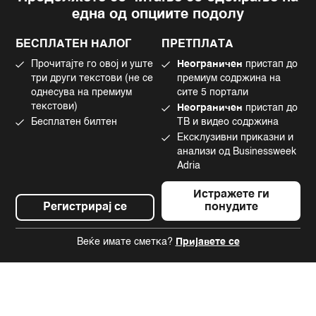
една од опциите подолу
Политика на приватност
Instagram
Политика за колачиња
Twitter
БЕСПЛАТЕН НАЛОГ
ПРЕТПЛАТА
Маркетинг
Linkedin
Прочитајте го овој и уште
Неограничен
пристап до
Употреба на вештачка интелигенција
Tiktok
три други текстови (не се
премиум содржина на
однесува на премиум
сите 5 портали
текстови)
Неограничен
пристап до
Бесплатен билтен
ТВ и видео содржина
©2022 - 2026 Bloomberg L.P. All Rights Reserved. BLOOMBERG and the
Ексклузивни приказни и
BLOOMBERG logo are registered trademarks and service marks of
Bloomberg Finance L.P. or its subsidiaries, displayed with permission
анализи од Businessweek
Bloomberg Adria is a Mtel Swiss SA Property
Adria
News CMS by Cubes
Истражете ги
Регистрирај се
понудите
Веќе имате сметка?
Пријавете се