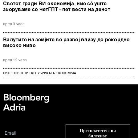
Светот гради ВИ-економија, ние сè уште
зборуваме со ЧетГПТ - пет вести на денот
пред 3 часа
Валутите на земјите во развој близу до рекордно
високо ниво
пред 19 часа
СИТЕ НОВОСТИ ОД РУБРИКАТА ЕКОНОМИЈА
Претплатете се на
билтенот