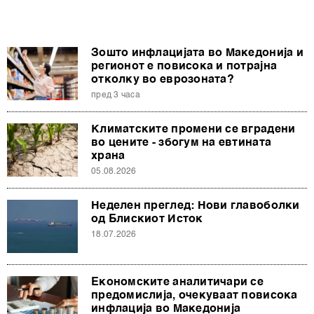
Зошто инфлацијата во Македонија и
регионот е повисока и потрајна
отколку во еврозоната?
пред 3 часа
Климатските промени се вградени
во цените - збогум на евтината
храна
05.08.2026
Неделен преглед: Нови главоболки
од Блискиот Исток
18.07.2026
Економските аналитичари се
предомислија, очекуваат повисока
инфлација во Македонија