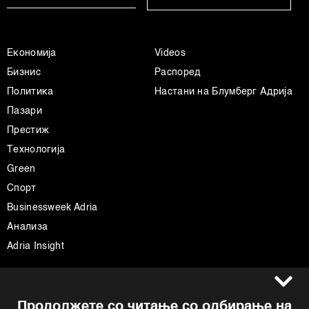
Економија
Videos
Бизнис
Распоред
Политика
Настани на Блумберг Адрија
Пазари
Престиж
Технологија
Green
Спорт
Businessweek Adria
Анализа
Adria Insight
Услови за користење
Следете не
Продолжете со читање со одбирање на
Импресум
Facebook