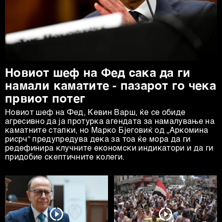
Новиот шеф на Фед сака да ги
намали каматите - пазарот го чека
првиот потег
Новиот шеф на Фeд, Кевин Варш, ќе се обиде
агресивно да ја протурка агендата за намалување на
каматните стапки, но Марко Бјеговиќ од „Аркомина
рисрч“ предупредува дека за тоа ќе мора да ги
редефинира клучните економски индикатори и да ги
придобие скептичните колеги.