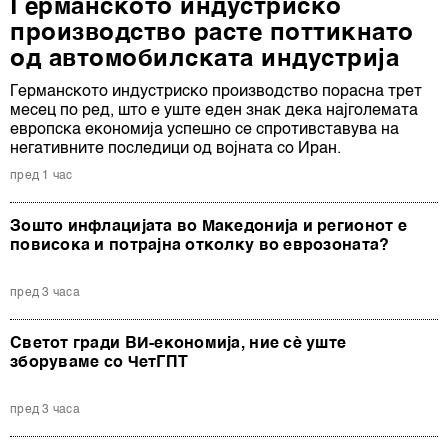
Германското индустриско
производство расте поттикнато
од автомобилската индустрија
Германското индустриско производство порасна трет
месец по ред, што е уште еден знак дека најголемата
европска економија успешно се спротивставува на
негативните последици од војната со Иран.
пред 1 час
Зошто инфлацијата во Македонија и регионот е
повисока и потрајна отколку во еврозоната?
пред 3 часа
Светот гради ВИ-економија, ние сè уште
зборуваме со ЧетГПТ
пред 3 часа