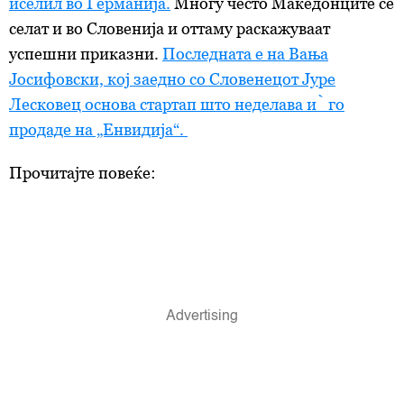
иселил во Германија.
Многу често Македонците се
селат и во Словенија и оттаму раскажуваат
успешни приказни.
Последната е на Вања
Јосифовски, кој заедно со Словенецот Јуре
Лесковец основа стартап што неделава ѝ го
продаде на „Енвидија“.
Прочитајте повеќе: