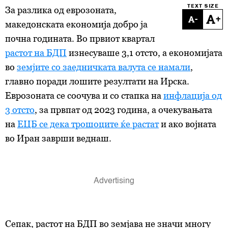
TEXT SIZE
За разлика од еврозоната,
-
+
македонската економија добро ја
почна годината. Во првиот квартал
растот на БДП
изнесуваше 3,1 отсто, а економијата
во
земјите со заедничката валута се намали
,
главно поради лошите резултати на Ирска.
Еврозоната се соочува и со стапка на
инфлација од
3 отсто
, за првпат од 2023 година, а очекувањата
на
ЕЦБ се дека трошоците ќе растат
и ако војната
во Иран заврши веднаш.
Сепак, растот на БДП во земјава не значи многу