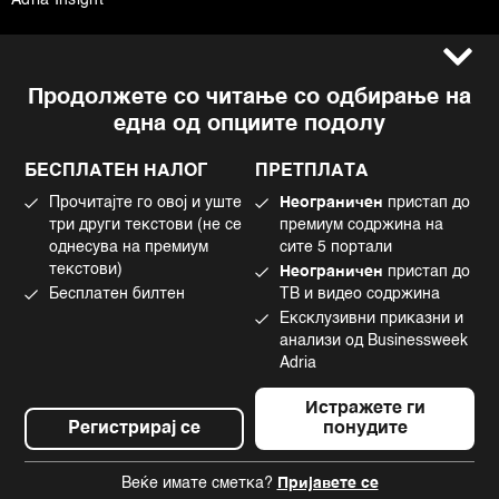
Услови за користење
Следете не
Продолжете со читање со одбирање на
Импресум
Facebook
една од опциите подолу
Политика на приватност
Instagram
Политика за колачиња
Twitter
БЕСПЛАТЕН НАЛОГ
ПРЕТПЛАТА
Маркетинг
Linkedin
Прочитајте го овој и уште
Неограничен
пристап до
Употреба на вештачка интелигенција
Tiktok
три други текстови (не се
премиум содржина на
однесува на премиум
сите 5 портали
текстови)
Неограничен
пристап до
Бесплатен билтен
ТВ и видео содржина
©2022 - 2026 Bloomberg L.P. All Rights Reserved. BLOOMBERG and the
Ексклузивни приказни и
BLOOMBERG logo are registered trademarks and service marks of
Bloomberg Finance L.P. or its subsidiaries, displayed with permission
анализи од Businessweek
Bloomberg Adria is a Mtel Swiss SA Property
Adria
News CMS by Cubes
Истражете ги
Регистрирај се
понудите
Веќе имате сметка?
Пријавете се