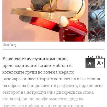
Bloomberg
TEXT SIZE
Европските луксузни компании,
-
+
производителите на автомобили и
хотелските групи во голема мера ги
разочараа инвеститорите во текот на оваа сезона
на објава на финансиските резултати, поради што
секторот на потрошувачка дискрециска стока
стана најлош по перформансите, додека
растечката инфлација и геополитичката