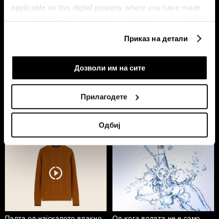
applicable on this digital property where you have made
your choices. You can change or withdraw your consent
any time from the Cookie Declaration or by clicking on
Приказ на детали
the Privacy trigger icon.
If you allow, we would also like to:
Дозволи им на сите
Collect information about your geographical
Откриваме детали за
Од „Павилјон“ до Дефо:
location which can be accurate to within several
Прилагодете
најголемиот луксузен
Сараево слави филмска
meters
резиденцијален комплекс на
магија
Јадранот
Identify your device by actively scanning it for
Одбиј
specific characteristics (fingerprinting)
Find out more about how your personal data is processed
and set your preferences in the
details section
.
Заедничките ракувачи се HD-WIN ARENA SPORT
d.o.o. и
Пертнери
. Повеќе за податоците кои ги
обработуваме како и за вашите права прочитајте во
нашата
Политика на приватност
, а за колачињата и
Палта од најскапото влакно
Од кога водата не е само