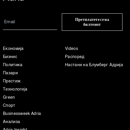
Претплатете се на
билтенот
Економија
Videos
Бизнис
Распоред
Политика
Настани на Блумберг Адрија
Пазари
Престиж
Технологија
Green
Спорт
Businessweek Adria
Анализа
Adria Insight