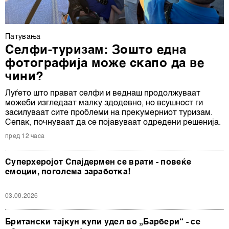
Патувањa
Селфи-туризам: Зошто една
фотографија може скапо да ве
чини?
Луѓето што прават селфи и веднаш продолжуваат
можеби изгледаат малку здодевно, но всушност ги
засилуваат сите проблеми на прекумерниот туризам.
Сепак, почнуваат да се појавуваат одредени решенија.
пред 12 часа
Суперхеројот Спајдермен се врати - повеќе
емоции, поголема заработка!
03.08.2026
Британски тајкун купи удел во „Барбери“ - се