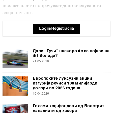
неизвесност го попречуваат долгоочекуваното
закрепнување.
Login/Registracija
Дали „Гучи“ наскоро ќе се појави на
Ф1-болиди?
21.05.2026
Европските луксузни акции
изгубија речиси 180 милијарди
долари во 2026 година
16.04.2026
Големи хеџ-фондови од Волстрит
нападнати од хакери