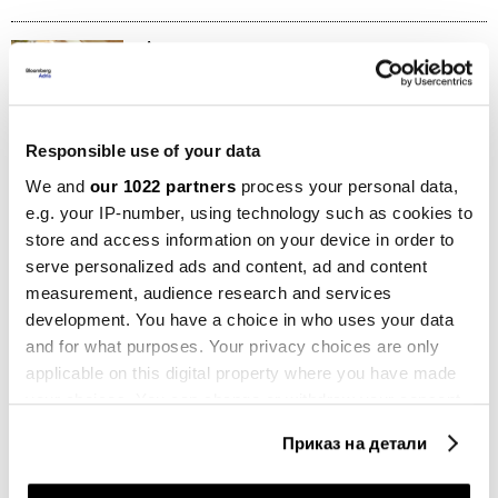
Авто
Масажа и ароматерапија за возачите
- велнес индустријата влезе во
луксузните возила
12.04.2025
Responsible use of your data
We and
our 1022 partners
process your personal data,
Македонија
e.g. your IP-number, using technology such as cookies to
Во Македонија лани увезени 65
возила поскапи од 100.000 евра
store and access information on your device in order to
23.01.2025
serve personalized ads and content, ad and content
measurement, audience research and services
Авто
development. You have a choice in who uses your data
Во светот на луксузните
and for what purposes. Your privacy choices are only
автомобили, хибридите се најсекси
applicable on this digital property where you have made
новина
your choices. You can change or withdraw your consent
29.07.2024
any time from the Cookie Declaration or by clicking on
Приказ на детали
the Privacy trigger icon.
Општо
Пет вести за почеток на денот