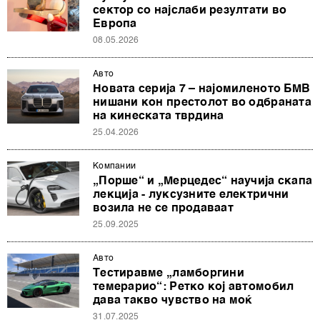
сектор со најслаби резултати во
Европа
08.05.2026
Авто
Новата серија 7 – најомиленото БМВ
нишани кон престолот во одбраната
на кинеската тврдина
25.04.2026
Компании
„Порше“ и „Мерцедес“ научија скапа
лекција - луксузните електрични
возила не се продаваат
25.09.2025
Авто
Тестиравме „ламборгини
темерарио“: Ретко кој автомобил
дава такво чувство на моќ
31.07.2025