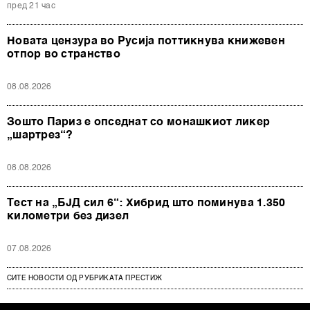
пред 21 час
Новата цензура во Русија поттикнува книжевен
отпор во странство
08.08.2026
Зошто Париз е опседнат со монашкиот ликер
„шартрез“?
08.08.2026
Тест на „БЈД сил 6“: Хибрид што поминува 1.350
километри без дизел
07.08.2026
СИТЕ НОВОСТИ ОД РУБРИКАТА ПРЕСТИЖ