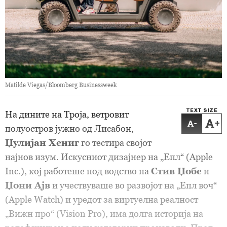
Matilde Viegas/Bloomberg Businessweek
TEXT SIZE
На дините на Троја, ветровит
-
+
полуостров јужно од Лисабон,
Џулијан Хениг
го тестира својот
најнов изум. Искусниот дизајнер на „Епл“ (Apple
Inc.), кој работеше под водство на
Стив Џобс
и
Џони Ајв
и учествуваше во развојот на „Епл воч“
(Apple Watch) и уредот за виртуелна реалност
„Вижн про“ (Vision Pro), има долга историја на