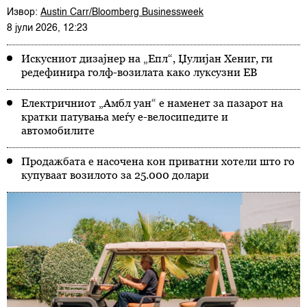
Извор:
Austin Carr/Bloomberg Businessweek
8 јули 2026, 12:23
Искусниот дизајнер на „Епл“, Џулијан Хениг, ги
редефинира голф-возилата како луксузни ЕВ
Електричниот „Амбл уан“ е наменет за пазарот на
кратки патувања меѓу е-велосипедите и
автомобилите
Продажбата е насочена кон приватни хотели што го
купуваат возилото за 25.000 долари