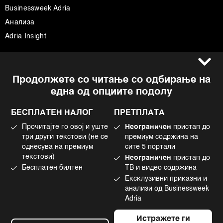
Businessweek Adria
Анализа
Adria Insight
Услови за користење
Следете не
Продолжете со читање со одбирање на
Импресум
Facebook
една од опциите подолу
Политика на приватност
Instagram
Политика за колачиња
Twitter
БЕСПЛАТЕН НАЛОГ
ПРЕТПЛАТА
Маркетинг
Linkedin
Прочитајте го овој и уште
Неограничен
пристап до
Употреба на вештачка интелигенција
Tiktok
три други текстови (не се
премиум содржина на
однесува на премиум
сите 5 портали
текстови)
Неограничен
пристап до
Бесплатен билтен
ТВ и видео содржина
©2022 - 2026 Bloomberg L.P. All Rights Reserved. BLOOMBERG and the
Ексклузивни приказни и
BLOOMBERG logo are registered trademarks and service marks of
Bloomberg Finance L.P. or its subsidiaries, displayed with permission
анализи од Businessweek
Bloomberg Adria is a Mtel Swiss SA Property
Adria
News CMS by Cubes
Истражете ги