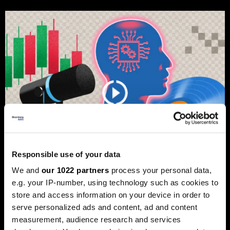
Responsible use of your data
We and
our 1022 partners
process your personal data,
e.g. your IP-number, using technology such as cookies to
Од Џастин Бибер до Санремо:
store and access information on your device in order to
Како вашата омилена песна може
serve personalized ads and content, ad and content
да стане инвестиција
measurement, audience research and services
попрофитабилна од