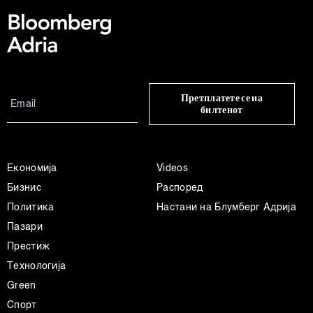
Претплатете се на
билтенот
Економија
Videos
Бизнис
Распоред
Политика
Настани на Блумберг Адрија
Пазари
Престиж
Технологија
Green
Спорт