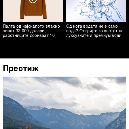
нашата
Политика на приватност
, а за колачињата и
други слични технологии во
Политиката на
колачиња
. Колачињата во кој било момент можете
повторно да ги ажурирате со клик на „Прикажи ги
Палта од најскапото влакно
Од кога водата не е само
чинат 33.000 долари,
вода? Откријте го светот на
деталите“. Согласноста можете во кој било момент да
работниците добиваат 10
луксузните и премиум води
ја повлечете без негативни последици.
Престиж