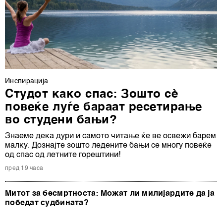
Инспирација
Студот како спас: Зошто сè
повеќе луѓе бараат ресетирање
во студени бањи?
Знаеме дека дури и самото читање ќе ве освежи барем
малку. Дознајте зошто ледените бањи се многу повеќе
од спас од летните горештини!
пред 19 часа
Митот за бесмртноста: Можат ли милијардите да ја
победат судбината?