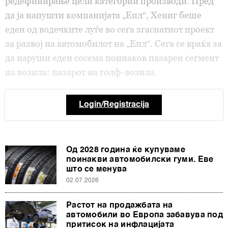
редефинирање цели категории производи. Пред
да ја напушти компанијата „Епл“, Хениг беше
еден од водечките луѓе во сега згаснатиот проект
за развој на автомобилот на „Епл“. Сега се враќа за
да наруши еден сосема поинаков пазарен сегмент
на возила: пазарот на голф-возила.
Login/Registracija
Од 2028 година ќе купуваме
поинакви автомобилски гуми. Еве
што се менува
02.07.2026
Растот на продажбата на
автомобили во Европа забавува под
притисок на инфлацијата