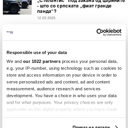
„Стелантис“ под закана од царините
- што со српската „фиат гранде
панда“?
12.03.2025
Компании
Нето-профитот на „Стелантис“
падна за 70 отсто поради слабата
продажба
Responsible use of your data
26.02.2025
We and
our 1022 partners
process your personal data,
e.g. your IP-number, using technology such as cookies to
Вести
„Фиат панда“ може да биде меч со
store and access information on your device in order to
две сечила за „Стелантис“
serve personalized ads and content, ad and content
01.11.2024
measurement, audience research and services
development. You have a choice in who uses your data
Вести
and for what purposes. Your privacy choices are only
„Рено“ преку поскапите модели го
applicable on this digital property where you have made
одржува растот на приходите
your choices. You can change or withdraw your consent
29.10.2024
any time from the Cookie Declaration or by clicking on
Приказ на детали