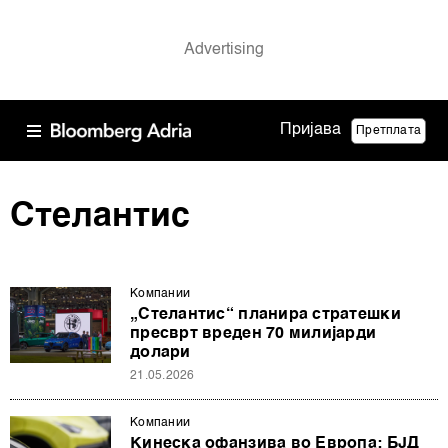
Пријава
Претплата
Стелантис
Компании
„Стелантис“ планира стратешки
пресврт вреден 70 милијарди
долари
21.05.2026
Компании
Кинеска офанзива во Европа: БЈД