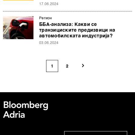
17.06.2024
ја повлечете без негативни последици.
Регион
ББА-анализа: Какви се
транзициските предизвици на
автомобилската индустрија?
03.06.2024
1
2