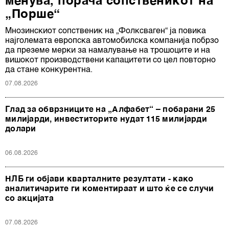
менува, порача сопственикот на
„Порше“
Мнозинскиот сопственик на „Фолксваген“ ја повика
најголемата европска автомобилска компанија побрзо
да преземе мерки за намалување на трошоците и на
вишокот производствени капацитети со цел повторно
да стане конкурентна.
07.08.2026
Глад за обврзниците на „Алфабет“ – побарани 25
милијарди, инвеститорите нудат 115 милијарди
долари
06.08.2026
НЛБ ги објави кварталните резултати - како
аналитичарите ги коментираат и што ќе се случи
со акцијата
07.08.2026