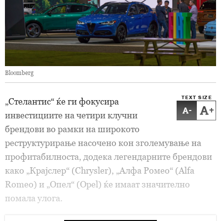
Bloomberg
TEXT SIZE
„Стелантис“ ќе ги фокусира
-
+
инвестициите на четири клучни
брендови во рамки на широкото
реструктурирање насочено кон зголемување на
профитабилноста, додека легендарните брендови
како „Крајслер“ (Chrysler), „Алфа Ромео“ (Alfa
Romeo) и „Опел“ (Opel) ќе имаат значително
помала улога.