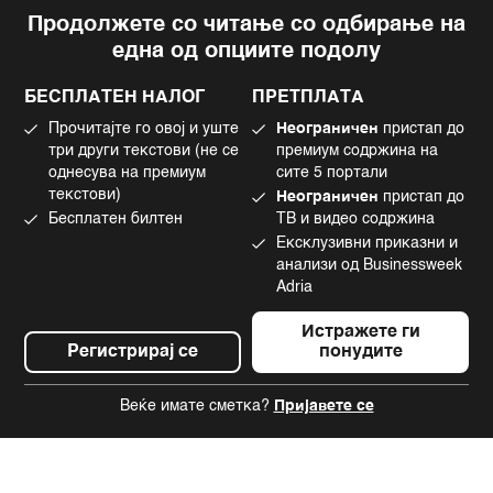
Продолжете со читање со одбирање на
Импресум
Facebook
една од опциите подолу
Политика на приватност
Instagram
Политика за колачиња
Twitter
БЕСПЛАТЕН НАЛОГ
ПРЕТПЛАТА
Маркетинг
Linkedin
Прочитајте го овој и уште
Неограничен
пристап до
Употреба на вештачка интелигенција
Tiktok
три други текстови (не се
премиум содржина на
однесува на премиум
сите 5 портали
текстови)
Неограничен
пристап до
Бесплатен билтен
ТВ и видео содржина
©2022 - 2026 Bloomberg L.P. All Rights Reserved. BLOOMBERG and the
Ексклузивни приказни и
BLOOMBERG logo are registered trademarks and service marks of
Bloomberg Finance L.P. or its subsidiaries, displayed with permission
анализи од Businessweek
Bloomberg Adria is a Mtel Swiss SA Property
Adria
News CMS by Cubes
Истражете ги
Регистрирај се
понудите
Веќе имате сметка?
Пријавете се