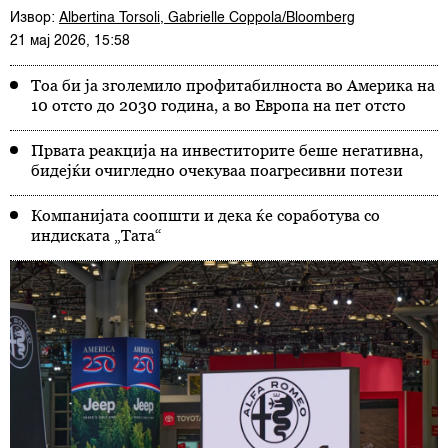
Извор:
Albertina Torsoli, Gabrielle Coppola/Bloomberg
21 мај 2026, 15:58
Тоа би ја зголемило профитабилноста во Америка на
10 отсто до 2030 година, а во Европа на пет отсто
Првата реакција на инвеститорите беше негативна,
бидејќи очигледно очекуваа поагресивни потези
Компанијата соопшти и дека ќе соработува со
индиската „Тата“