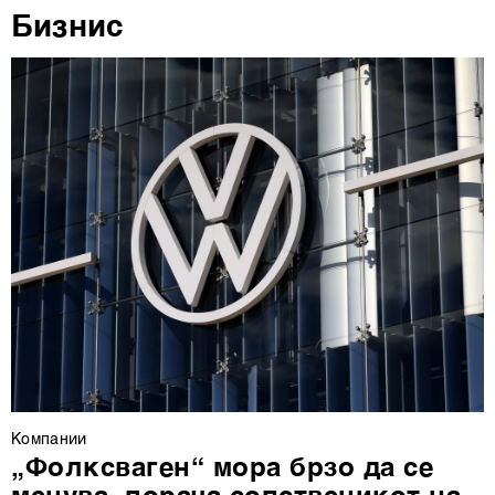
Бизнис
повторно да ги ажурирате со клик на „Прикажи ги
деталите“. Согласноста можете во кој било момент да
ја повлечете без негативни последици.
Компании
„Фолксваген“ мора брзо да се