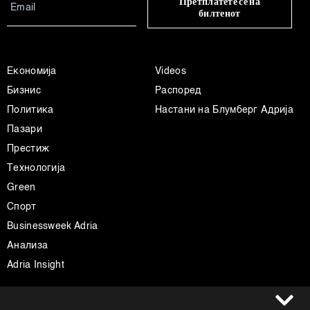
Претплатете се на
билтенот
Економија
Videos
Бизнис
Распоред
Политика
Настани на Блумберг Адрија
Пазари
Престиж
Технологија
Green
Спорт
Businessweek Adria
Анализа
Adria Insight
Услови за користење
Следете не