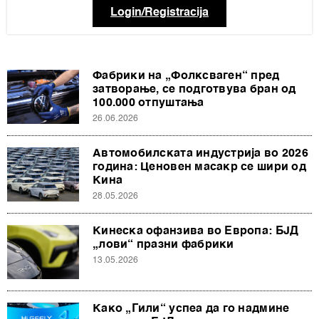
Login/Registracija
Фабрики на „Фолксваген“ пред
затворање, се подготвува бран од
100.000 отпуштања
26.06.2026
Автомобилската индустрија во 2026
година: Ценовен масакр се шири од
Кина
28.05.2026
Кинеска офанзива во Европа: БЈД
„лови“ празни фабрики
13.05.2026
Како „Гили“ успеа да го надмине