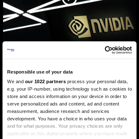
„Енвидија“ купи стартап основан
од Mакедонецот Вања
Јосифовски и Словенецот Јуре
Responsible use of your data
Лесковец
We and
our 1022 partners
process your personal data,
„Кумо АИ“ развива модели наменети за
e.g. your IP-number, using technology such as cookies to
предвидување деловни настани.
store and access information on your device in order to
serve personalized ads and content, ad and content
measurement, audience research and services
development. You have a choice in who uses your data
and for what purposes. Your privacy choices are only
applicable on this digital property where you have made