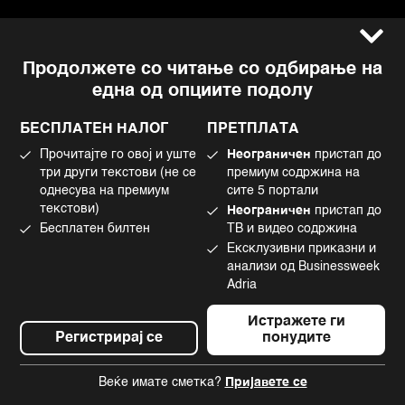
Услови за користење
Следете не
Продолжете со читање со одбирање на
Импресум
Facebook
една од опциите подолу
Политика на приватност
Instagram
Политика за колачиња
Twitter
БЕСПЛАТЕН НАЛОГ
ПРЕТПЛАТА
Маркетинг
Linkedin
Прочитајте го овој и уште
Неограничен
пристап до
Употреба на вештачка интелигенција
Tiktok
три други текстови (не се
премиум содржина на
однесува на премиум
сите 5 портали
текстови)
Неограничен
пристап до
Бесплатен билтен
ТВ и видео содржина
©2022 - 2026 Bloomberg L.P. All Rights Reserved. BLOOMBERG and the
Ексклузивни приказни и
BLOOMBERG logo are registered trademarks and service marks of
Bloomberg Finance L.P. or its subsidiaries, displayed with permission
анализи од Businessweek
Bloomberg Adria is a Mtel Swiss SA Property
Adria
News CMS by Cubes
Истражете ги
Регистрирај се
понудите
Веќе имате сметка?
Пријавете се