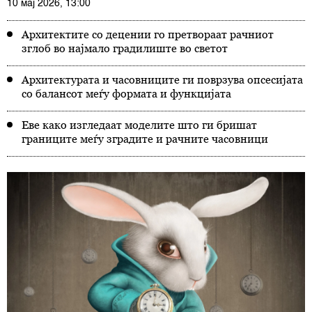
10 мај 2026, 13:00
Архитектите со децении го претвораат рачниот
зглоб во најмало градилиште во светот
Архитектурата и часовниците ги поврзува опсесијата
со балансот меѓу формата и функцијата
Еве како изгледаат моделите што ги бришат
границите меѓу зградите и рачните часовници