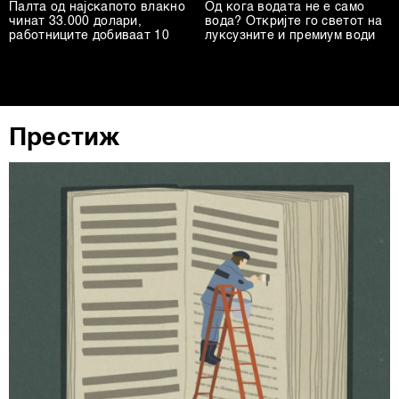
други слични технологии во
Политиката на
Палта од најскапото влакно
Од кога водата не е само
чинат 33.000 долари,
колачиња
. Колачињата во кој било момент можете
вода? Откријте го светот на
работниците добиваат 10
луксузните и премиум води
повторно да ги ажурирате со клик на „Прикажи ги
деталите“. Согласноста можете во кој било момент да
ја повлечете без негативни последици.
Престиж