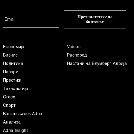
Претплатете се на
билтенот
Економија
Videos
Бизнис
Распоред
Политика
Настани на Блумберг Адрија
Пазари
Престиж
Технологија
Green
Спорт
Businessweek Adria
Анализа
Adria Insight