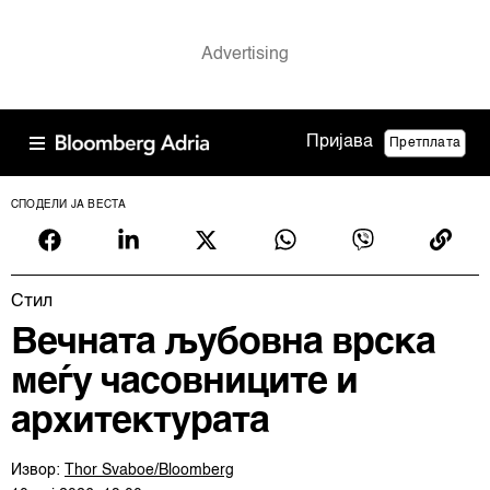
Пријава
Претплата
СПОДЕЛИ ЈА ВЕСТА
Cтил
Вечната љубовна врска
меѓу часовниците и
архитектурата
Извор:
Thor Svaboe/Bloomberg