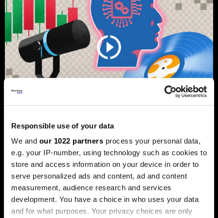
Responsible use of your data
Од Џастин Бибер до Санремо:
We and
our 1022 partners
process your personal data,
Како вашата омилена песна може
e.g. your IP-number, using technology such as cookies to
да стане инвестиција
store and access information on your device in order to
попрофитабилна од
serve personalized ads and content, ad and content
недвижнините
measurement, audience research and services
development. You have a choice in who uses your data
Во последните неколку години, музичките права
станаа сè попопуларна форма на инвестирање.
and for what purposes. Your privacy choices are only