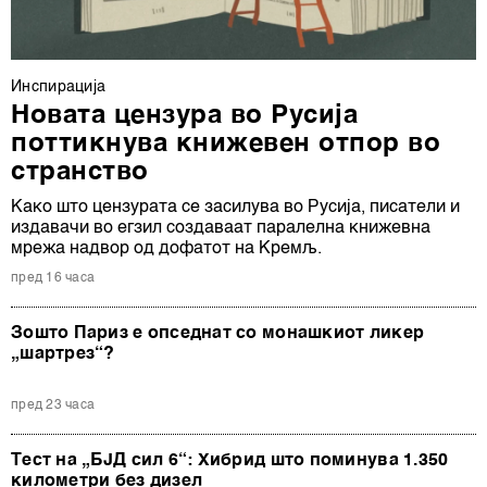
Инспирација
Новата цензура во Русија
поттикнува книжевен отпор во
странство
Како што цензурата се засилува во Русија, писатели и
издавачи во егзил создаваат паралелна книжевна
мрежа надвор од дофатот на Кремљ.
пред 16 часа
Зошто Париз е опседнат со монашкиот ликер
„шартрез“?
пред 23 часа
Тест на „БЈД сил 6“: Хибрид што поминува 1.350
километри без дизел