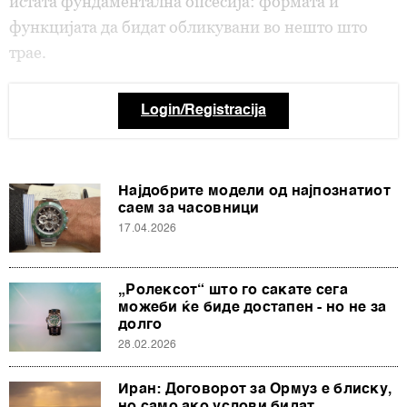
истата фундаментална опсесија: формата и
функцијата да бидат обликувани во нешто што
трае.
Login/Registracija
Најдобрите модели од најпознатиот
саем за часовници
17.04.2026
„Ролексот“ што го сакате сега
можеби ќе биде достапен - но не за
долго
28.02.2026
Иран: Договорот за Ормуз е блиску,
но само ако услови бидат