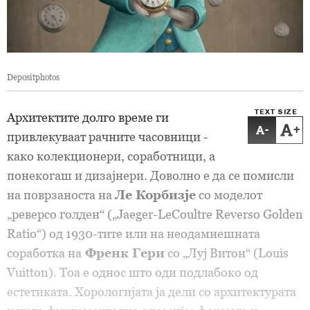
Depositphotos
TEXT SIZE
Архитектите долго време ги
-
+
привлекуваат рачните часовници -
како колекционери, соработници, а
понекогаш и дизајнери. Доволно е да се помисли
на поврзаноста на
Ле Корбизје
со моделот
„реверсо голден“ („Jaeger-LeCoultre Reverso Golden
Ratio“) од 1930-тите или на неодамнешната
соработка на
Френк Гери
со „Луј Витон“ (Louis
Vuitton). Тоа е однос што оди подлабоко од
естетиката. Хорологијата ја дели со архитектурата