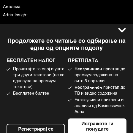
Анализа
Adria Insight
Услови за користење
Следете не
Продолжете со читање со одбирање на
Импресум
Facebook
една од опциите подолу
Политика на приватност
Instagram
Политика за колачиња
Twitter
БЕСПЛАТЕН НАЛОГ
ПРЕТПЛАТА
Маркетинг
Linkedin
Прочитајте го овој и уште
Неограничен
пристап до
Употреба на вештачка интелигенција
Tiktok
три други текстови (не се
премиум содржина на
однесува на премиум
сите 5 портали
текстови)
Неограничен
пристап до
Бесплатен билтен
ТВ и видео содржина
©2022 - 2026 Bloomberg L.P. All Rights Reserved. BLOOMBERG and the
Ексклузивни приказни и
BLOOMBERG logo are registered trademarks and service marks of
Bloomberg Finance L.P. or its subsidiaries, displayed with permission
анализи од Businessweek
Bloomberg Adria is a Mtel Swiss SA Property
Adria
News CMS by Cubes
Истражете ги
Регистрирај се
понудите