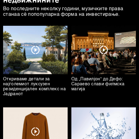
недвижнините
Во последните неколку години, музичките права
станаа сè попопуларна форма на инвестирање.
Откриваме детали за
Од „Павилјон“ до Дефо:
најголемиот луксузен
Сараево слави филмска
резиденцијален комплекс на
магија
Јадранот