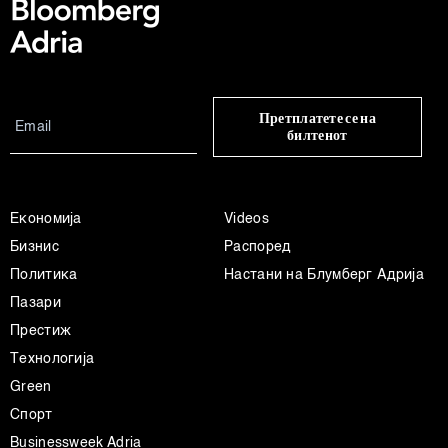
Претплатете се на
билтенот
Економија
Videos
Бизнис
Распоред
Политика
Настани на Блумберг Адрија
Пазари
Престиж
Технологија
Green
Спорт
Businessweek Adria