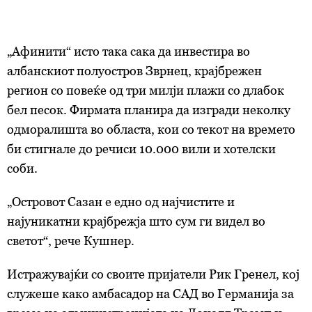
„Афинити“ исто така сака да инвестира во
албанскиот полуостров Зврнец, крајбрежен
регион со повеќе од три милји плажи со длабок
бел песок. Фирмата планира да изгради неколку
одморалишта во областа, кои со текот на времето
би стигнале до речиси 10.000 вили и хотелски
соби.
„Островот Сазан е едно од најчистите и
најуникатни крајбрежја што сум ги видел во
светот“, рече Кушнер.
Истражувајќи со своите пријатели Рик Гренел, кој
служеше како амбасадор на САД во Германија за