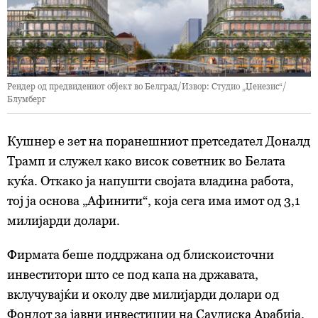
Рендер од предвидениот објект во Белград/Извор: Студио „Џенезис“/
Блумберг
Кушнер е зет на поранешниот претседател Доналд
Трамп и служел како висок советник во Белата
куќа. Откако ја напушти својата владина работа,
тој ја основа „Афинити“, која сега има имот од 3,1
милијарди долари.
Фирмата беше поддржана од блискоисточни
инвеститори што се под капа на државата,
вклучувајќи и околу две милијарди долари од
Фондот за јавни инвестиции на Саудиска Арабија.