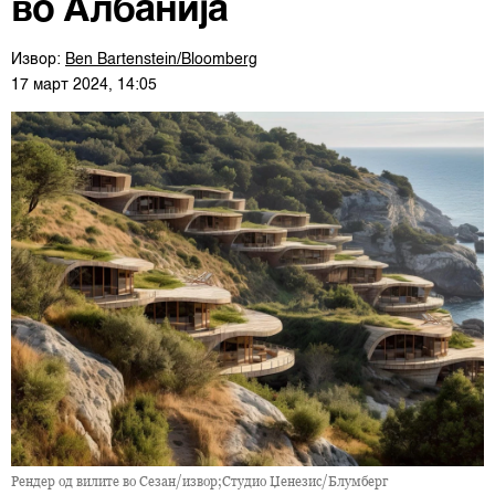
во Албанија
Извор:
Ben Bartenstein/Bloomberg
17 март 2024, 14:05
Рендер од вилите во Сезан/извор;Студио Џенезис/Блумберг