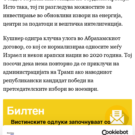
Исто така, тој ги разгледува можностите за
инвестирање во обновливи извори на енергија,
центри за податоци и вештачка интелигенција.
Кушнер одигра клучна улога во Абрахамскиот
договор, со кој се нормализираа односите меѓу
Израел и некои арапски нации во 2020 година. Тој
посочи дека нема повторно да се приклучи на
администрацијата на Трамп ако наводниот
републикански кандидат победи на
претседателските избори во ноември.
Билтен
Вистинските одлуки започнуваат со
вистински информации