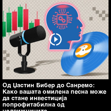
Од Џастин Бибер до Санремо:
Како вашата омилена песна може
да стане инвестиција
попрофитабилна од