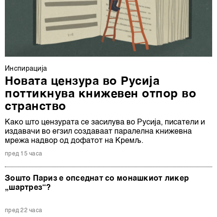
Инспирација
Новата цензура во Русија
поттикнува книжевен отпор во
странство
Како што цензурата се засилува во Русија, писатели и
издавачи во егзил создаваат паралелна книжевна
мрежа надвор од дофатот на Кремљ.
пред 15 часа
Зошто Париз е опседнат со монашкиот ликер
„шартрез“?
пред 22 часа