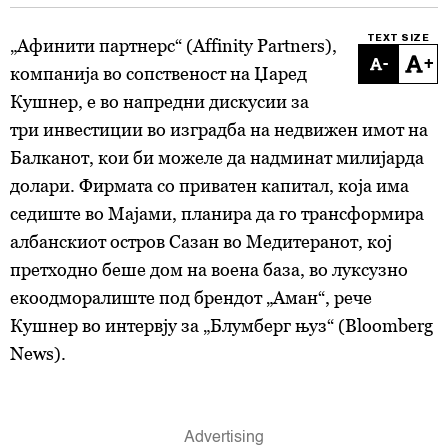
TEXT SIZE
„Афинити партнерс“ (Affinity Partners),
-
+
компанија во сопственост на Џаред
Кушнер, е во напредни дискусии за
три инвестиции во изградба на недвижен имот на
Балканот, кои би можеле да надминат милијарда
долари. Фирмата со приватен капитал, која има
седиште во Мајами, планира да го трансформира
албанскиот остров Сазан во Медитеранот, кој
претходно беше дом на воена база, во луксузно
екоодморалиште под брендот „Аман“, рече
Кушнер во интервју за „Блумберг њуз“ (Bloomberg
News).