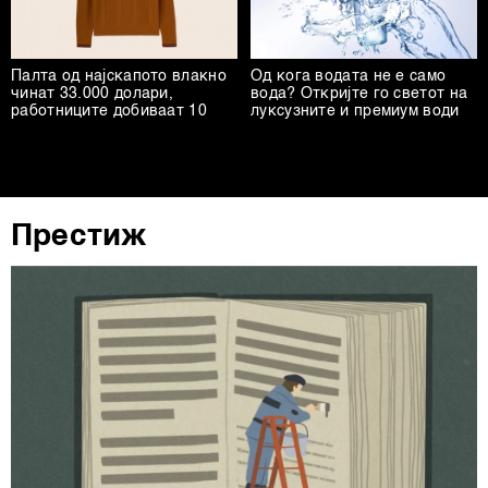
Палта од најскапото влакно
Од кога водата не е само
чинат 33.000 долари,
вода? Откријте го светот на
работниците добиваат 10
луксузните и премиум води
Престиж