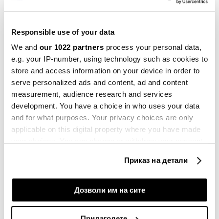
Претплати се
Responsible use of your data
We and
our 1022 partners
process your personal data,
e.g. your IP-number, using technology such as cookies to
ДОНАЛД ТРАМП
ЏАРЕД КУШНЕР
БАЛКАН
store and access information on your device in order to
ИНВЕСТИЦИИ
serve personalized ads and content, ad and content
measurement, audience research and services
development. You have a choice in who uses your data
and for what purposes. Your privacy choices are only
applicable on this digital property where you have made
ТСМЦ ќе вложи 265 милијарди
your choices. You can change or withdraw your consent
долари во производството на
чипови по договорот со Трамп
any time from the Cookie Declaration or by clicking on
Приказ на детали
16.07.2026
the Privacy trigger icon.
Трамп се „изнаиграл“ на берза во
If you allow, we would also like to:
Дозволи им на сите
2025, имал преку 21.000 трансакции
Collect information about your geographical
02.07.2026
location which can be accurate to within several
Прилагодете