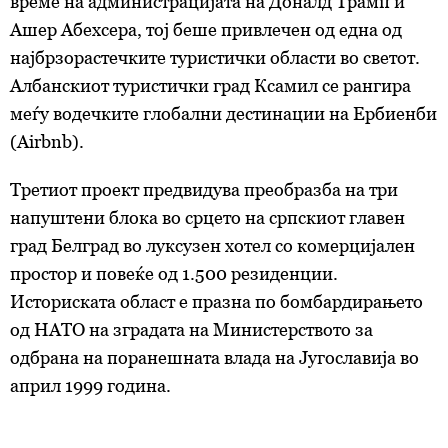
време на администрацијата на Доналд Трамп и
Ашер Абехсера, тој беше привлечен од една од
најбрзорастечките туристички области во светот.
Албанскиот туристички град Ксамил се рангира
меѓу водечките глобални дестинации на Ербиенби
(Airbnb).
Третиот проект предвидува преобразба на три
напуштени блока во срцето на српскиот главен
град Белград во луксузен хотел со комерцијален
простор и повеќе од 1.500 резиденции.
Историската област е празна по бомбардирањето
од НАТО на зградата на Министерството за
одбрана на поранешната влада на Југославија во
април 1999 година.