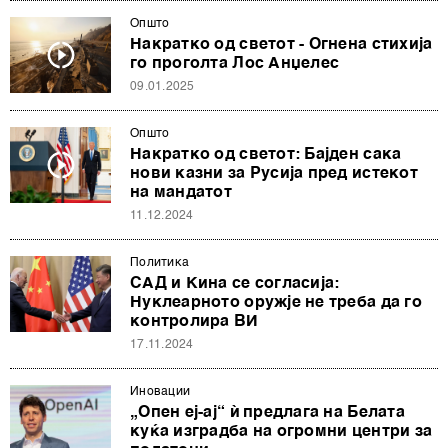
Општо
Накратко од светот - Огнена стихија
го проголта Лос Анџелес
09.01.2025
Општо
Накратко од светот: Бајден сака
нови казни за Русија пред истекот
на мандатот
11.12.2024
Политика
САД и Кина се согласија:
Нуклеарното оружје не треба да го
контролира ВИ
17.11.2024
Иновации
„Опен еј-ај“ ѝ предлага на Белата
куќа изградба на огромни центри за