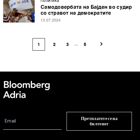
Политика
Самодовербата на Бајден во судир
со стравот на демократите
13.07.2024
...
1
2
3
5
Претплатете се на
билтенот