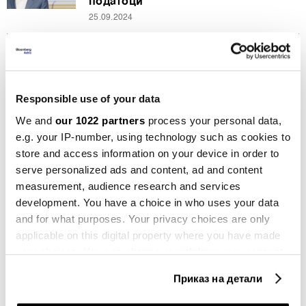
податоци
25.09.2024
Општо
Неделен преглед: ИТ-колапс и
политички пресврт во глобалното
село
Responsible use of your data
26.07.2024
We and
our 1022 partners
process your personal data,
e.g. your IP-number, using technology such as cookies to
Политика
Бајден: Време е новата генерација
store and access information on your device in order to
да ја води државата
serve personalized ads and content, ad and content
25.07.2024
measurement, audience research and services
development. You have a choice in who uses your data
Политика
and for what purposes. Your privacy choices are only
Харис обезбеди доволно делегати
applicable on this digital property where you have made
за да ја добие номинацијата
your choices. You can change or withdraw your consent
23.07.2024
any time from the Cookie Declaration or by clicking on
Приказ на детали
the Privacy trigger icon.
Берзи
Инвеститорите се подготвуваат за