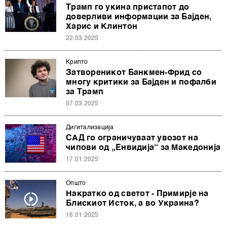
Трамп го укина пристапот до
доверливи информации за Бајден,
Харис и Клинтон
22.03.2025
Крипто
Затвореникот Банкмен-Фрид со
многу критики за Бајден и пофалби
за Трамп
07.03.2025
Дигитализација
САД го ограничуваат увозот на
чипови од „Енвидија“ за Македонија
17.01.2025
Општо
Накратко од светот - Примирје на
Блискиот Исток, а во Украина?
16.01.2025