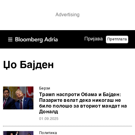
Пријава
Претплата
Џо Бајден
Берзи
Трамп наспроти Обама и Бајден:
Пазарите велат дека никогаш не
било полошо за вториот мандат на
Доналд
01.09.2025
Политика