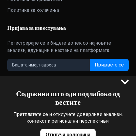
Политика за колачиња
Пријава за известувања
Регистрирајте се и бидете во тек со најновите
анализи, едукации и настани на платформата.
Пријавете се
Содржина што оди подлабоко од
©2022 - 2026 Bloomberg L.P. All Rights Reserved. BLOOMBERG
вестите
and the BLOOMBERG logo are registered trademarks and
service marks of Bloomberg Finance L.P. or its subsidiaries,
Претплатете се и отклучете доверливи анализи,
displayed with permission
контекст и регионални перспективи.
Bloomberg Adria is a Mtel Swiss SA Property
News CMS by Cubes
Отклучи содржина