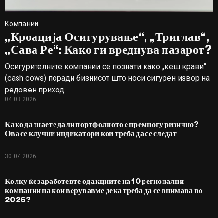
Компании
„Кроација Осигурување“, „Триглав“,
„Сава Ре“: Како ги вреднува пазарот?
Осигурителните компании се познати како „кеш крави“
(cash cows) поради бизнисот што носи сигурен извор на
редовен приход.
04.08.2026
Како да знаете дали портфолиото е премногу ризично?
Ова се клучни индикатори кои треба да се следат
30.07.2026
Колку ќе заработевте од акциите на 10 регионални
компании на кои верувавме дека треба да се внимава во
2026?