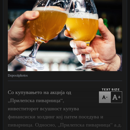
Depositphotos
TEXT SIZE
Со купувањето на акција од
-
+
„Прилепска пиварница“,
инвеститорот всушност купува
финансиски холдинг кој патем поседува и
пиварница. Односно, „Прилепска пиварница“ а.д.