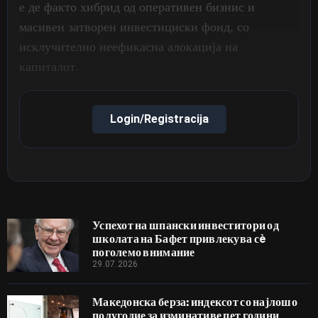
е де факто хибрид од оперативен бизнис и
масивен затворен инвестициски фонд, со
исклучително неефикасна алокација на
капиталот.
Login/Registracija
Успехот на шпански инвеститори од
школата на Бафет привлекува сè
поголемо внимание
29.07.2026
Македонска берза: индексот со најлошо
полугодие за изминативе пет години