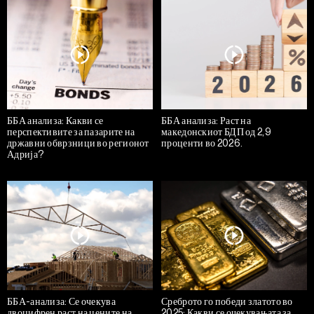
ББА анализа: Какви се
ББА анализа: Раст на
перспективите за пазарите на
македонскиот БДП од 2,9
државни обврзници во регионот
проценти во 2026.
Адрија?
ББА-анализа: Се очекува
Среброто го победи златото во
двоцифрен раст на цените на
2025: Какви се очекувањата за