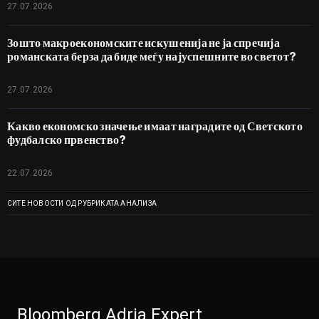
27.07.2026
Зошто макроекономските искушенија не ја спречија
романската берза да биде меѓу најуспешните во светот?
27.07.2026
Какво економско значење имаат наградите од Светското
фудбалско првенство?
22.07.2026
СИТЕ НОВОСТИ ОД РУБРИКАТА АНАЛИЗА
Bloomberg Adria Expert