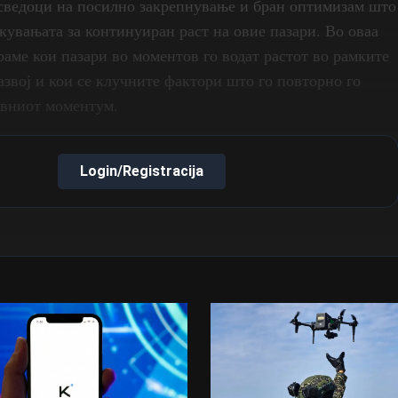
сведоци на посилно закрепнување и бран оптимизам што
екувањата за континуиран раст на овие пазари. Во оваа
раме кои пазари во моментов го водат растот во рамките
азвој и кои се клучните фактори што го повторно го
ивниот моментум.
Login/Registracija