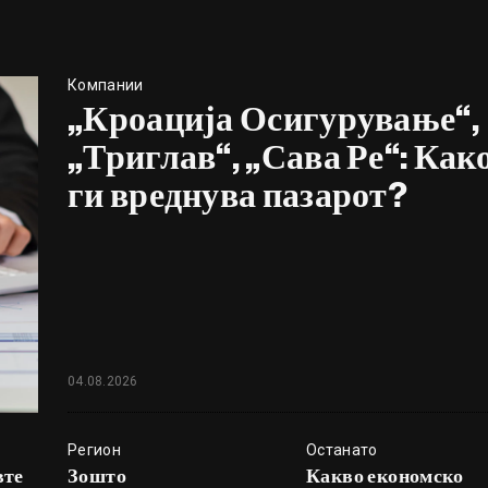
Компании
„Кроација Осигурување“,
„Триглав“, „Сава Ре“: Как
ги вреднува пазарот?
04.08.2026
Регион
Останато
вте
Зошто
Какво економско