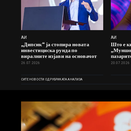
АИ
АИ
„Дипсик“ ја стопира новата
Што е к
инвестициска рунда по
„Муншот
виралните изјави на основачот
пазарит
26.07.2026
20.07.2026
СИТЕ НОВОСТИ ОД РУБРИКАТА АНАЛИЗА