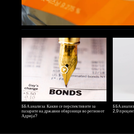
ББА анализа: Какви се перспективите за
ББА анализ
пазарите на државни обврзници во регионот
2,9 процен
Адрија?