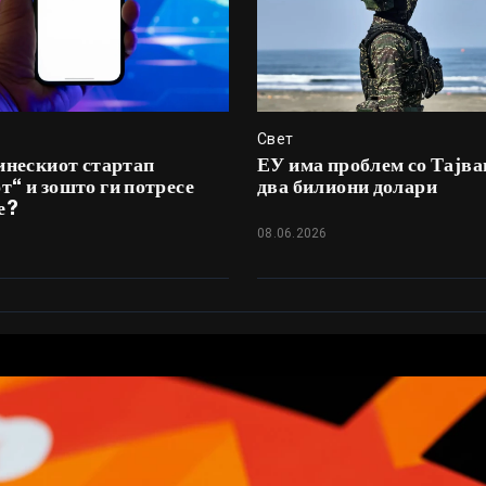
Свет
инескиот стартап
ЕУ има проблем со Тајва
“ и зошто ги потресе
два билиони долари
е?
08.06.2026