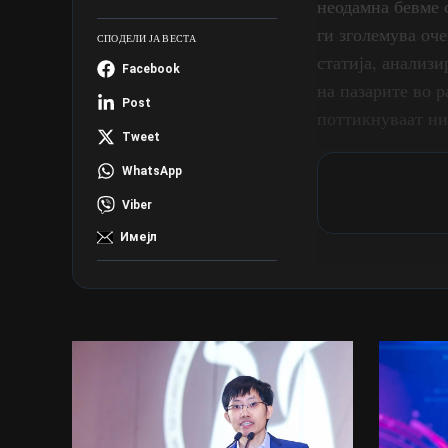
неодамна бевме 
ги зголемува оч
СПОДЕЛИ ЈА ВЕСТА
статија, анализи
Facebook
на пазарите во р
Post
поттикнуваат н
Tweet
WhatsApp
Viber
Имејл