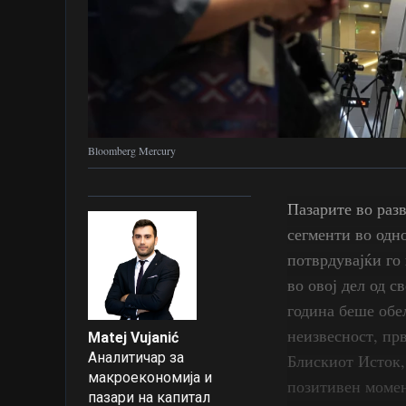
Bloomberg Mercury
Пазарите во разв
сегменти во одн
потврдувајќи го
во овој дел од с
година беше обе
неизвесност, пр
Matej Vujanić
Аналитичар за
Блискиот Исток,
макроекономија и
позитивен момен
пазари на капитал