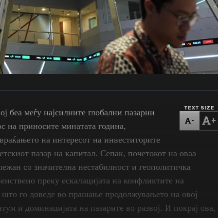
TEXT SIZE
ој беа меѓу најсилните глобални пазарни
-
+
ос на приносите минатата година,
 враќањето на интересот на инвеститорите
ветскиот пазар на капитал. Сепак, почетокот на оваа
лежан со значителна нестабилност и геополитичка
венствено преку ескалацијата на конфликтите на
 што го доведе во прашање продолжувањето на овој
тум и доминацијата на пазарите во развој. И покрај ова,