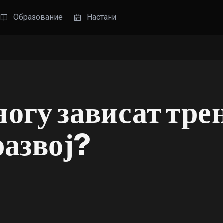
Образование
Настани
огу зависат тре
развој?