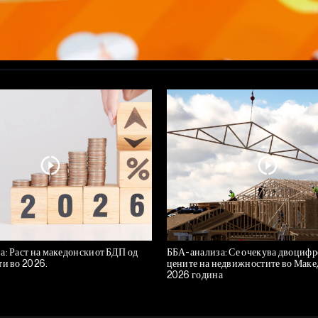
а: Раст на македонскиот БДП од
ББА-анализа: Се очекува двоцифре
ти во 2026.
цените на недвижностите во Маке
2026 година