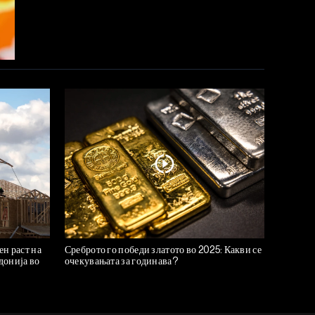
н раст на
Среброто го победи златото во 2025: Какви се
донија во
очекувањата за годинава?