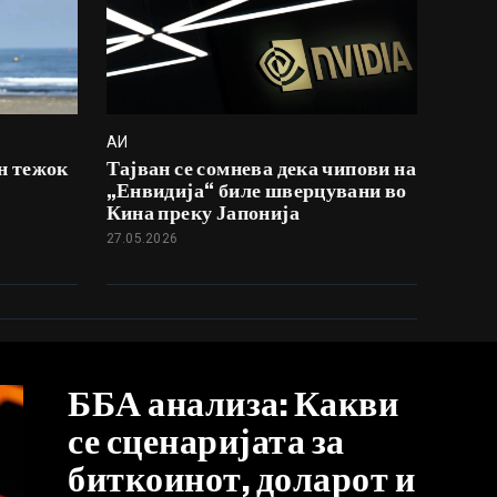
АИ
н тежок
Тајван се сомнева дека чипови на
„Енвидија“ биле шверцувани во
Кина преку Јапонија
27.05.2026
ББА анализа: Какви
се сценаријата за
биткоинот, доларот и