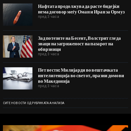
Нафтата продолжува да расте бидејќи
нема договор меѓу Оман и Иран за Ормуз
пред 3 часа
Зад потезите на Бесент, Волстрит гледа
знаци на загриженост на пазарот на
обврзници
пред 3 часа
Пет вести: Милијарди во вештачката
интелигенција во светот, празни домови
во Македонија
пред 3 часа
СИТЕ НОВОСТИ ОД РУБРИКАТА АНАЛИЗА