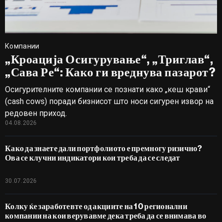
Компании
„Кроација Осигурување“, „Триглав“,
„Сава Ре“: Како ги вреднува пазарот?
Осигурителните компании се познати како „кеш крави“
(cash cows) поради бизнисот што носи сигурен извор на
редовен приход.
04.08.2026
Како да знаете дали портфолиото е премногу ризично?
Ова се клучни индикатори кои треба да се следат
30.07.2026
Колку ќе заработевте од акциите на 10 регионални
компании на кои верувавме дека треба да се внимава во