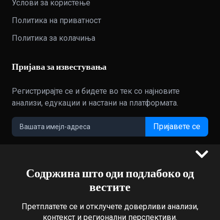
Услови за користење
Политика на приватност
Политика за колачиња
Пријава за известувања
Регистрирајте се и бидете во тек со најновите
анализи, едукации и настани на платформата.
Пријавете се
Содржина што оди подлабоко од
©2022 - 2026 Bloomberg L.P. All Rights Reserved. BLOOMBERG
вестите
and the BLOOMBERG logo are registered trademarks and
service marks of Bloomberg Finance L.P. or its subsidiaries,
Претплатете се и отклучете доверливи анализи,
displayed with permission
контекст и регионални перспективи.