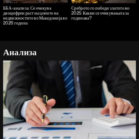
ББА-анализа: Се очекува
Среброто го победи златото во
двоцифрен раст на цените на
2025: Какви се очекувањата за
недвижностите во Македонија во
годинава?
2026 година
Анализа