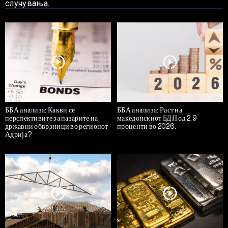
случувања.
ББА анализа: Какви се
ББА анализа: Раст на
перспективите за пазарите на
македонскиот БДП од 2,9
државни обврзници во регионот
проценти во 2026.
Адрија?