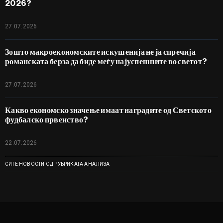
2026?
27.07.2026
Зошто макроекономските искушенија не ја спречија
романската берза да биде меѓу најуспешните во светот?
27.07.2026
Какво економско значење имаат наградите од Светското
фудбалско првенство?
22.07.2026
СИТЕ НОВОСТИ ОД РУБРИКАТА АНАЛИЗА