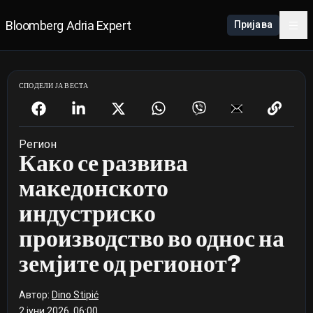
Bloomberg Adria Expert
Пријава
СПОДЕЛИ ЈА ВЕСТА
Регион
Како се развива
македонското
индустриско
производство во однос на
земјите од регионот?
Автор:
Dino Stipić
2 јуни 2026, 06:00