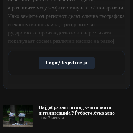
а разликите меѓу земјите стануваат сè поизразени.
Иако земјите од регионот делат слична географска
и економска позадина, трендовите во
рударството, производството и енергетиката
покажуваат сосема различни насоки на развој.
Login/Registracija
Најдобра заштита од вештачката
интелигенција? Ѓубрето, буквално
пред 7 минути