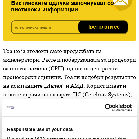
Вистинските одлуки започнуваат со
вистински информации
Претплати се
Тоа не ја зголеми само продажбата на
акцелератори. Расте и побарувачката за процесори
за општа намена (CPU), односно централни
процесорски единици. Тоа ги подобри резултатите
на компаниите „Интел“ и АМД. Корист имаат и
новите играчи на пазарот: ЦС (Cerebras Systems),
кој нуди иновативен производ базиран на големи
силициумски плочи, минатата недела ја имаше
најголемата иницијална јавна понуда (ИПО).
Responsible use of your data
„Енвидија“ со седиште во Санта Клара не продава