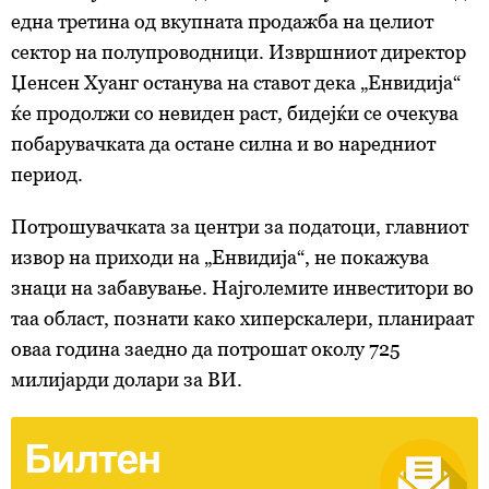
една третина од вкупната продажба на целиот
сектор на полупроводници. Извршниот директор
Џенсен Хуанг останува на ставот дека „Енвидија“
ќе продолжи со невиден раст, бидејќи се очекува
побарувачката да остане силна и во наредниот
период.
Потрошувачката за центри за податоци, главниот
извор на приходи на „Енвидија“, не покажува
знаци на забавување. Најголемите инвеститори во
таа област, познати како хиперскалери, планираат
оваа година заедно да потрошат околу 725
милијарди долари за ВИ.
Билтен