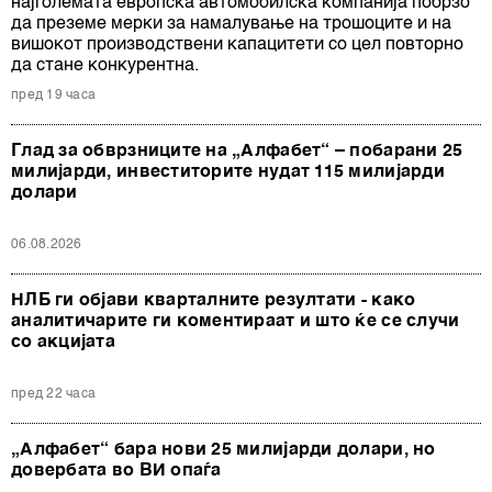
најголемата европска автомобилска компанија побрзо
да преземе мерки за намалување на трошоците и на
вишокот производствени капацитети со цел повторно
да стане конкурентна.
пред 19 часа
Глад за обврзниците на „Алфабет“ – побарани 25
милијарди, инвеститорите нудат 115 милијарди
долари
06.08.2026
НЛБ ги објави кварталните резултати - како
аналитичарите ги коментираат и што ќе се случи
со акцијата
пред 22 часа
„Алфабет“ бара нови 25 милијарди долари, но
довербата во ВИ опаѓа