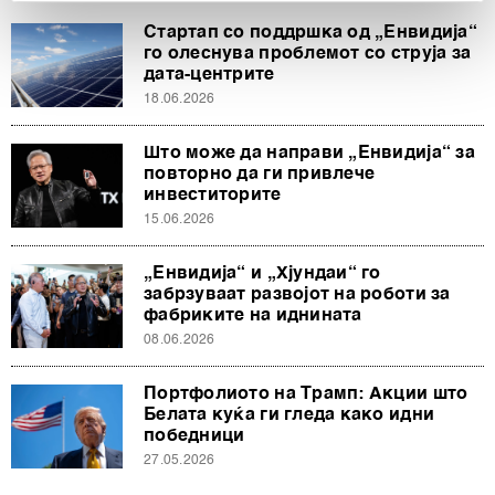
and set your preferences in the
details section
.
Стартап со поддршка од „Енвидија“
го олеснува проблемот со струја за
Заедничките ракувачи се HD-WIN ARENA SPORT
дата-центрите
d.o.o. и
Пертнери
. Повеќе за податоците кои ги
18.06.2026
обработуваме како и за вашите права прочитајте во
нашата
Политика на приватност
, а за колачињата и
Што може да направи „Енвидија“ за
повторно да ги привлече
други слични технологии во
Политиката на
инвеститорите
колачиња
. Колачињата во кој било момент можете
15.06.2026
повторно да ги ажурирате со клик на „Прикажи ги
деталите“. Согласноста можете во кој било момент да
„Енвидија“ и „Хјундаи“ го
ја повлечете без негативни последици.
забрзуваат развојот на роботи за
фабриките на иднината
08.06.2026
Портфолиото на Трамп: Акции што
Белата куќа ги гледа како идни
победници
27.05.2026