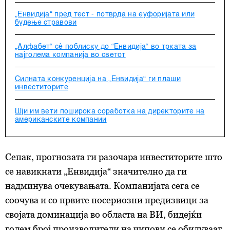
„Енвидија“ пред тест - потврда на еуфоријата или
будење стравови
„Алфабет“ сѐ поблиску до “Енвидија“ во трката за
најголема компанија во светот
Силната конкуренција на „Енвидија“ ги плаши
инвеститорите
Шји им вети поширока соработка на директорите на
американските компании
Сепак, прогнозата ги разочара инвеститорите што
се навикнати „Енвидија“ значително да ги
надминува очекувањата. Компанијата сега се
соочува и со првите посериозни предизвици за
својата доминација во областа на ВИ, бидејќи
голем број производители на чипови се обидуваат