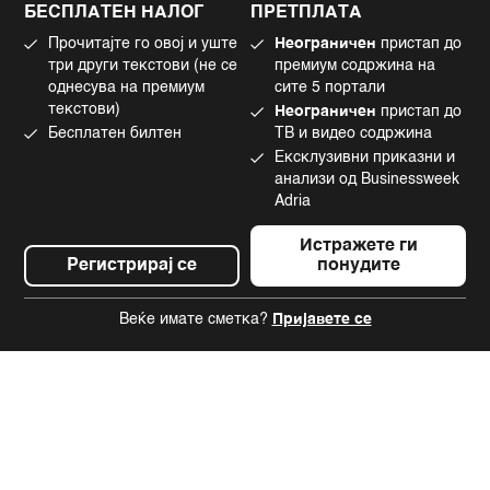
Политика за колачиња
Twitter
БЕСПЛАТЕН НАЛОГ
ПРЕТПЛАТА
Маркетинг
Linkedin
Прочитајте го овој и уште
Неограничен
пристап до
Употреба на вештачка интелигенција
Tiktok
три други текстови (не се
премиум содржина на
однесува на премиум
сите 5 портали
текстови)
Неограничен
пристап до
Бесплатен билтен
ТВ и видео содржина
©2022 - 2026 Bloomberg L.P. All Rights Reserved. BLOOMBERG and the
Ексклузивни приказни и
BLOOMBERG logo are registered trademarks and service marks of
Bloomberg Finance L.P. or its subsidiaries, displayed with permission
анализи од Businessweek
Bloomberg Adria is a Mtel Swiss SA Property
Adria
News CMS by Cubes
Истражете ги
Регистрирај се
понудите
Веќе имате сметка?
Пријавете се