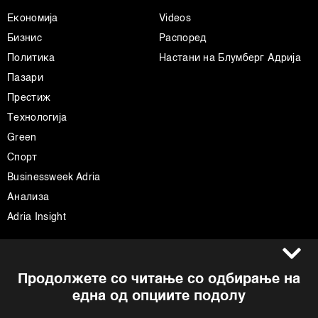
Економија
Videos
Бизнис
Распоред
Политика
Настани на Блумберг Адрија
Пазари
Престиж
Технологија
Green
Спорт
Businessweek Adria
Анализа
Adria Insight
Услови за користење
Следете не
Продолжете со читање со одбирање на
Импресум
Facebook
една од опциите подолу
Политика на приватност
Instagram