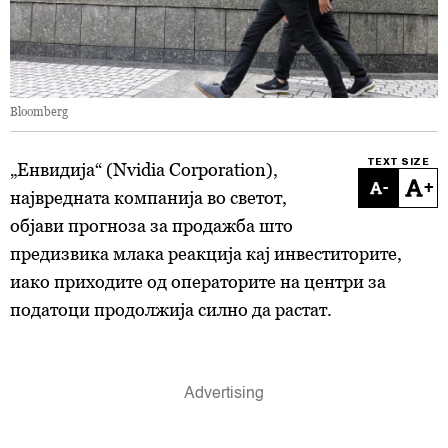
Bloomberg
TEXT SIZE
„Енвидија“ (Nvidia Corporation),
-
+
највредната компанија во светот,
објави прогноза за продажба што
предизвика млака реакција кај инвеститорите,
иако приходите од операторите на центри за
податоци продолжија силно да растат.