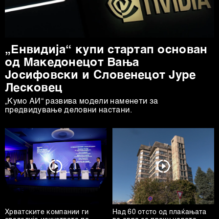
„Енвидија“ купи стартап основан
од Mакедонецот Вања
Јосифовски и Словенецот Јуре
Лесковец
„Кумо АИ“ развива модели наменети за
предвидување деловни настани.
Хрватските компании ги
Над 60 отсто од плаќањата