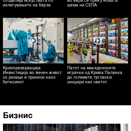
споделија искуствата по
во евра се преку новата
излегувањето на берза
шема на СЕПА
Криопрезервација:
Патот на македонските
Инвестиција во вечен живот
играчки од Крива Паланка
со ризици и приноси како
до големите трговски
биткоинот
синџири низ светот
Бизнис