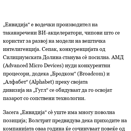
„Енвидија“ е водечки производител на
таканаречени ВИ-акцелератори, чипови што се
користат за развој на модели на вештачка
интелигенција. Сепак, конкуренцијата од
Силициумската Долина станува сè посилна. АМД
(Advanced Micro Devices) нуди конкурентни
процесори, додека „Бродком“ (Broadcom) и
„Алфабет“ (Alphabet) преку својата
д
ивизија
на
„Гугл“ се обидуваат да го освојат
пазарот со сопствени технологии.
Засега „Енвидија“ сè уште има многу поволна
позиција; Волстрит предвидува дека приходите на
компанијата оваа година ќе сочинуваат повеќе од