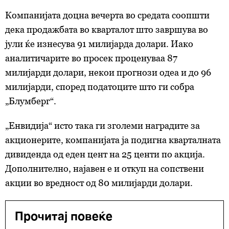
Компанијата доцна вечерта во средата соопшти
дека продажбата во кварталот што завршува во
јули ќе изнесува 91 милијарда долари. Иако
аналитичарите во просек проценуваа 87
милијарди долари, некои прогнози одеа и до 96
милијарди, според податоците што ги собра
„Блумберг“.
„Енвидија“ исто така ги зголеми наградите за
акционерите, компанијата ја подигна кварталната
дивиденда од еден цент на 25 центи по акција.
Дополнително, најавен е и откуп на сопствени
акции во вредност од 80 милијарди долари.
Прочитај повеќе