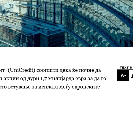
TEXT S
т“ (UniCredit) соопшти дека ќе почне да
-
 акции од дури 1,7 милијарда евра за да го
то ветување за исплата меѓу европските