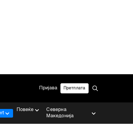
Пријава
Претплата
Повеќе
Северна
rt
Македонија