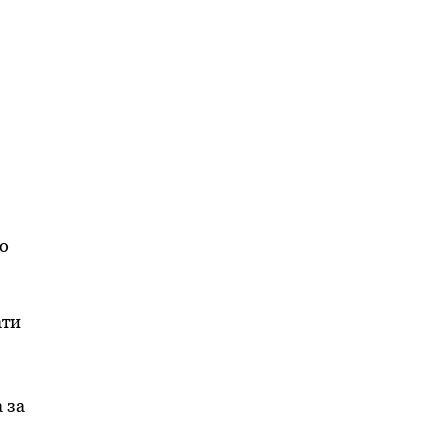
то
ати
 за