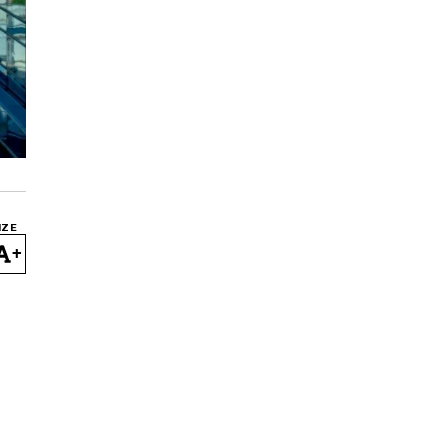
IZE
+