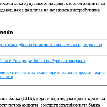
осочи дека купувањето на девет отсто од акциите во
давец нема да влијае на нејзината дистрибутивна
овеќе
дготвува одбрана за можното преземање од страна на
банк и Уникредит банка во Русија е замрзнат
овисоки исплати за акционерите оствари профит тројно
уваното
лна банка (ЕЦБ), која ги надгледува кредиторите на
 откупот на акциите, соопшти италијанската банка