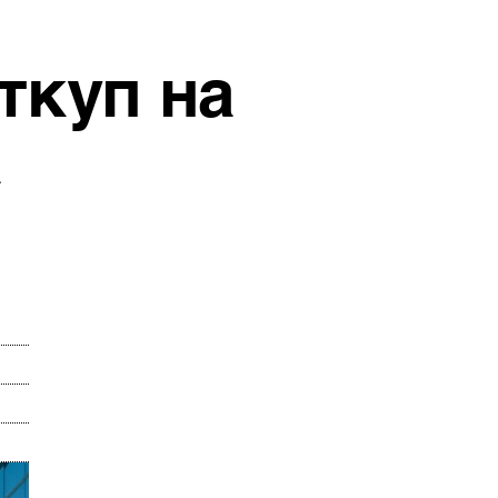
ткуп на
а