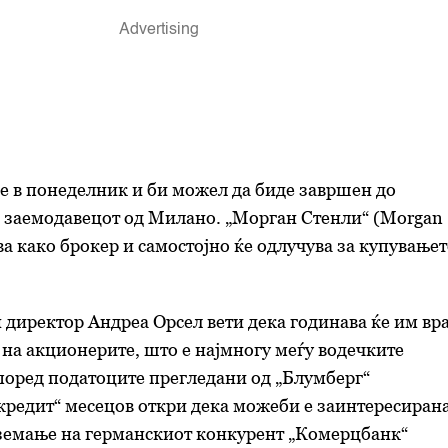
е в понеделник и би можел да биде завршен до
 заемодавецот од Милано. „Морган Стенли“ (Morgan
ува како брокер и самостојно ќе одлучува за купување
директор Андреа Орсел вети дека годинава ќе им вр
 на акционерите, што е најмногу меѓу водечките
поред податоците прегледани од „Блумберг“
кредит“ месецов откри дека можеби е заинтересирана
земање на германскиот конкурент „Комерцбанк“