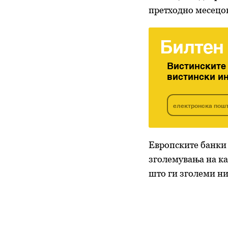
претходно месецо
Билтен
Вистинските
вистински и
Европските банки 
зголемувања на ка
што ги зголеми н