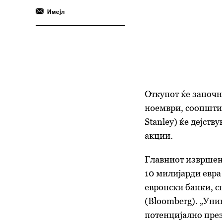
Имејл
Откупот ќе започн
ноември, соопшти
Stanley) ќе дејств
акции.
Главниот извршен 
10 милијарди евра
европски банки, с
(Bloomberg). „Уни
потенцијално пре