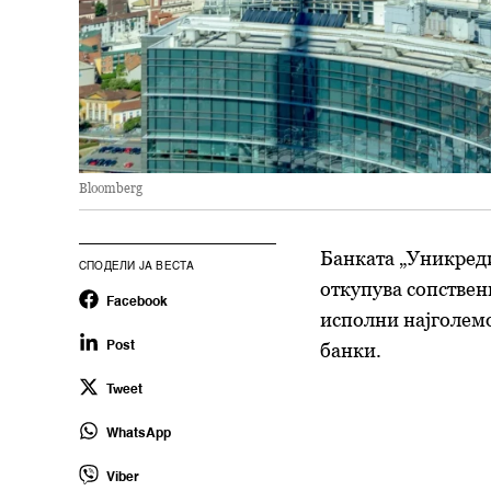
Bloomberg
Банката „Уникреди
СПОДЕЛИ ЈА ВЕСТА
откупува сопствени
Facebook
исполни најголемо
банки.
Post
Tweet
WhatsApp
Viber