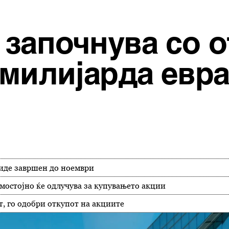
 започнува со о
 милијарда евр
биде завршен до ноември
амостојно ќе одлучува за купувањето акции
т, го одобри откупот на акциите