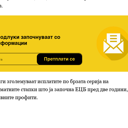
в.
 одлуки започнуваат со
нформации
Претплати се
ги зголемуваат исплатите по брзата серија на
матните стапки што ја започна ЕЦБ пред две години,
ивните профити.