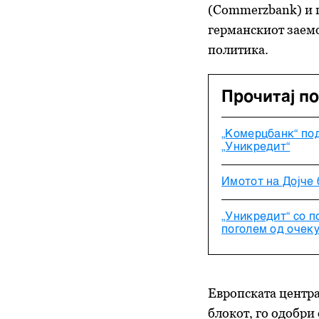
(Commerzbank) и п
германскиот заемо
политика.
Прочитај п
„Комерцбанк“ по
„Уникредит“
Имотот на Дојче 
„Уникредит“ со п
поголем од очек
Европската центра
блокот, го одобри