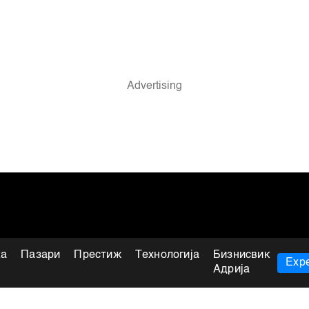
ка
Пазари
Престиж
Технологија
Бизнисвик
Expe
Адрија