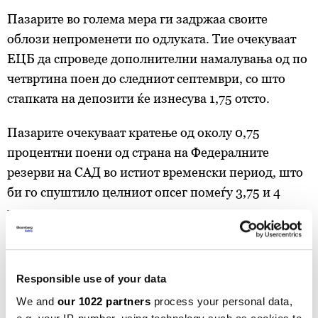
Пазарите во голема мера ги задржаа своите
облози непроменети по одлуката. Тие очекуваат
ЕЦБ да спроведе дополнителни намалувања од по
четвртина поен до следниот септември, со што
стапката на депозити ќе изнесува 1,75 отсто.
Пазарите очекуваат кратење од околу 0,75
процентни поени од страна на Федералните
резерви на САД во истиот временски период, што
би го спуштило целниот опсег помеѓу 3,75 и 4
проценти.
КАМАТНИ СТАПКИ
ЕЦБ
МОНЕТАРНА ПОЛИТИКА
НАМАЛУВАЊЕ
ОДЛУКА
Responsible use of your data
We and
our 1022 partners
process your personal data,