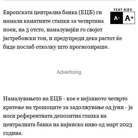
TEXT SIZE
Европската централна банка (ЕЦБ) ги
-
+
намали каматните стапки за четвртина
поен, на 3 отсто, намалувајќи го својот
јастребовски тон, и предупреди дека растот ќе
биде послаб отколку што прогнозираше.
Намалувањето на ЕЦБ - кое е нејзиното четврто
кратење на трошоците за задолжување од јуни - ја
носи референтната депозитна стапка на
централната банка на најниско ниво од март 2023
година.