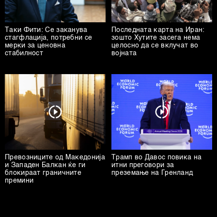
Таки Фити: Се заканува
Последната карта на Иран:
стагфлација, потребни се
зошто Хутите засега нема
мерки за ценовна
целосно да се вклучат во
стабилност
војната
Превозниците од Македонија
Трамп во Давос повика на
и Западен Балкан ќе ги
итни преговори за
блокираат граничните
преземање на Гренланд
премини