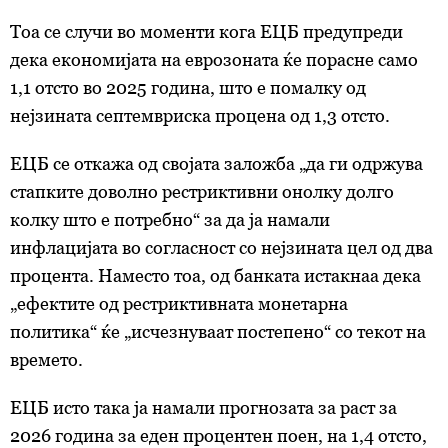
Тоа се случи во моменти кога ЕЦБ предупреди
дека економијата на еврозоната ќе порасне само
1,1 отсто во 2025 година, што е помалку од
нејзината септемвриска процена од 1,3 отсто.
ЕЦБ се откажа од својата заложба „да ги одржува
стапките доволно рестриктивни онолку долго
колку што е потребно“ за да ја намали
инфлацијата во согласност со нејзината цел од два
процента. Наместо тоа, од банката истакнаа дека
„ефектите од рестриктивната монетарна
политика“ ќе „исчезнуваат постепено“ со текот на
времето.
ЕЦБ исто така ја намали прогнозата за раст за
2026 година за еден процентен поен, на 1,4 отсто,