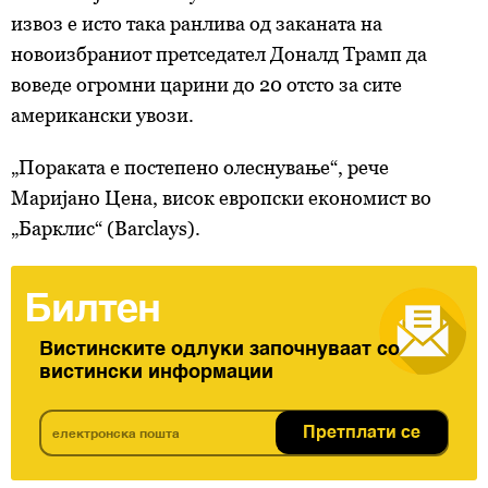
извоз е исто така ранлива од заканата на
новоизбраниот претседател Доналд Трамп да
воведе огромни царини до 20 отсто за сите
американски увози.
„Пораката е постепено олеснување“, рече
Маријано Цена, висок европски економист во
„Барклис“ (Barclays).
Билтен
Вистинските одлуки започнуваат со
вистински информации
Претплати се