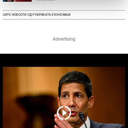
Заедничките ракувачи се HD-WIN ARENA SPORT
СИТЕ НОВОСТИ ОД РУБРИКАТА ЕКОНОМИЈА
d.o.o. и
Пертнери
. Повеќе за податоците кои ги
обработуваме како и за вашите права прочитајте во
нашата
Политика на приватност
, а за колачињата и
други слични технологии во
Политиката на
колачиња
. Колачињата во кој било момент можете
повторно да ги ажурирате со клик на „Прикажи ги
деталите“. Согласноста можете во кој било момент да
ја повлечете без негативни последици.