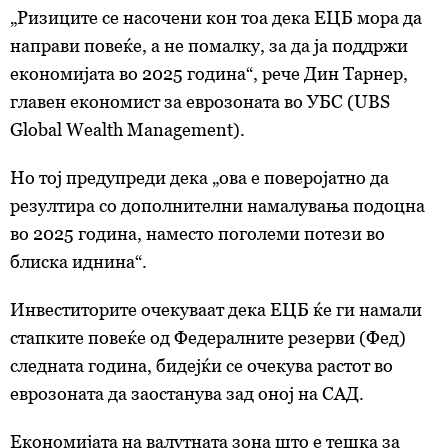
„Ризиците се насочени кон тоа дека ЕЦБ мора да
направи повеќе, а не помалку, за да ја поддржи
економијата во 2025 година“, рече Дин Тарнер,
главен економист за еврозоната во УБС (UBS
Global Wealth Management).
Но тој предупреди дека „ова е поверојатно да
резултира со дополнителни намалувања подоцна
во 2025 година, наместо поголеми потези во
блиска иднина“.
Инвеститорите очекуваат дека ЕЦБ ќе ги намали
стапките повеќе од Федералните резерви (Фед)
следната година, бидејќи се очекува растот во
еврозоната да заостанува зад оној на САД.
Економијата на валутната зона што е тешка за