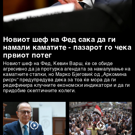
Новиот шеф на Фед сака да ги
намали каматите - пазарот го чека
првиот потег
Новиот шеф на Фeд, Кевин Варш, ќе се обиде
агресивно да ја протурка агендата за намалување на
каматните стапки, но Марко Бјеговиќ од „Аркомина
рисрч“ предупредува дека за тоа ќе мора да ги
редефинира клучните економски индикатори и да ги
придобие скептичните колеги.