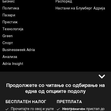
Бизнис
Распоред
Политика
Настани на Блумберг Адрија
Пазари
Престиж
Технологија
Green
Спорт
Businessweek Adria
Анализа
Adria Insight
Услови за користење
Следете не
Продолжете со читање со одбирање на
Импресум
Facebook
една од опциите подолу
Политика на приватност
Instagram
Политика за колачиња
Twitter
БЕСПЛАТЕН НАЛОГ
ПРЕТПЛАТА
Маркетинг
Linkedin
Прочитајте го овој и уште
Неограничен
пристап до