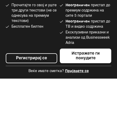
Маркетинг
Linkedin
Прочитајте го овој и уште
Неограничен
пристап до
Употреба на вештачка интелигенција
Tiktok
три други текстови (не се
премиум содржина на
однесува на премиум
сите 5 портали
текстови)
Неограничен
пристап до
Бесплатен билтен
ТВ и видео содржина
©2022 - 2026 Bloomberg L.P. All Rights Reserved. BLOOMBERG and the
Ексклузивни приказни и
BLOOMBERG logo are registered trademarks and service marks of
Bloomberg Finance L.P. or its subsidiaries, displayed with permission
анализи од Businessweek
Bloomberg Adria is a Mtel Swiss SA Property
Adria
News CMS by Cubes
Истражете ги
Регистрирај се
понудите
Веќе имате сметка?
Пријавете се