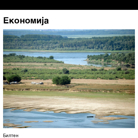
ја повлечете без негативни последици.
Економија
Билтен