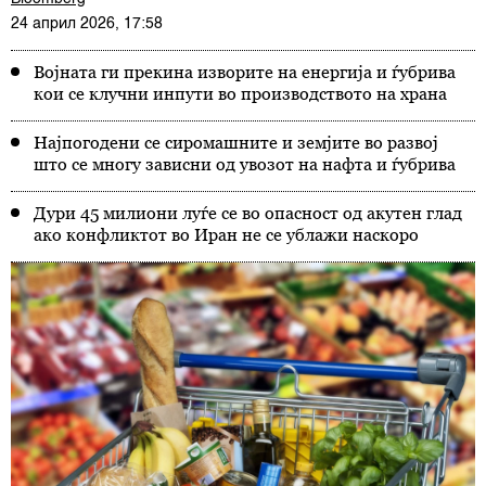
24 април 2026, 17:58
Војната ги прекина изворите на енергија и ѓубрива
кои се клучни инпути во производството на храна
Најпогодени се сиромашните и земјите во развој
што се многу зависни од увозот на нафта и ѓубрива
Дури 45 милиони луѓе се во опасност од акутен глад
ако конфликтот во Иран не се ублажи наскоро