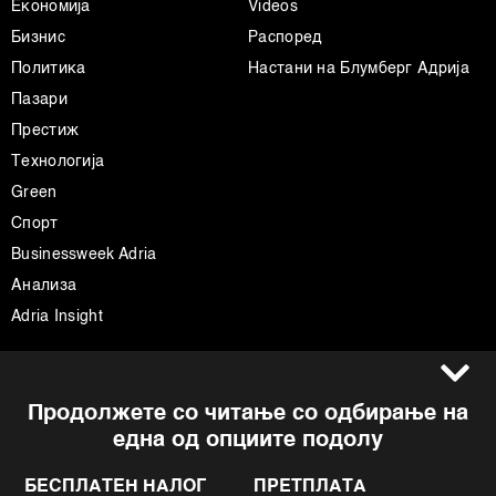
Економија
Videos
Бизнис
Распоред
Политика
Настани на Блумберг Адрија
Пазари
Престиж
Технологија
Green
Спорт
Businessweek Adria
Анализа
Adria Insight
Услови за користење
Следете не
Продолжете со читање со одбирање на
Импресум
Facebook
една од опциите подолу
Политика на приватност
Instagram
Политика за колачиња
Twitter
БЕСПЛАТЕН НАЛОГ
ПРЕТПЛАТА