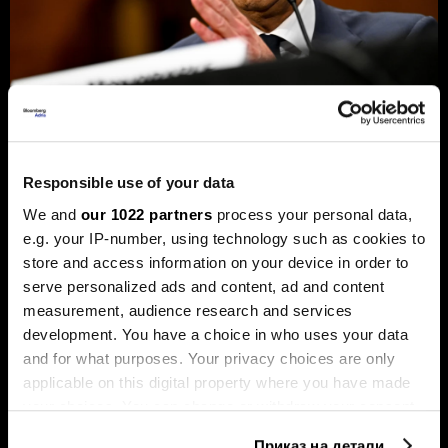
Новиот шеф на Фед сака да ги
Responsible use of your data
намали каматите - пазарот го чека
првиот потег
We and
our 1022 partners
process your personal data,
e.g. your IP-number, using technology such as cookies to
Новиот шеф на Фeд, Кевин Варш, ќе се обиде
агресивно да ја протурка агендата за намалување на
store and access information on your device in order to
каматните стапки, но Марко Бјеговиќ од „Аркомина
serve personalized ads and content, ad and content
рисрч“ предупредува дека за тоа ќе мора да ги
measurement, audience research and services
редефинира клучните економски индикатори и да ги
придобие скептичните колеги.
development. You have a choice in who uses your data
and for what purposes. Your privacy choices are only
applicable on this digital property where you have made
your choices. You can change or withdraw your consent
any time from the Cookie Declaration or by clicking on
Приказ на детали