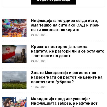
Инфлацијата не удира сегде исто,
ама тешко на сите ако САД и Иран
не ги закопаат секирите
24.07.2026
Кризата повторно ја пламна
нафтата, ќе разгори ли и сè останато
- пет вести на денот
24.07.2026
Зошто Македонија и регионот се
најзасегнати од растот на цените на
вештачките ѓубрива?
16.04.2026
Македонија пред искушенија:
Инфлацијата забрза, а нафтениот