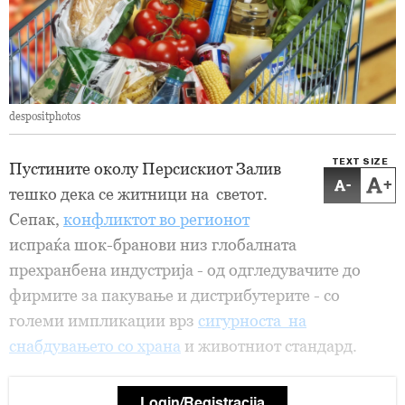
despositphotos
TEXT SIZE
Пустините околу Персискиот Залив
-
+
тешко дека се житници на светот.
Сепак,
конфликтот во регионот
испраќа шок-бранови низ глобалната
прехранбена индустрија - од одгледувачите до
фирмите за пакување и дистрибутерите - со
големи импликации врз
сигурноста на
снабдувањето со храна
и животниот стандард.
Login/Registracija