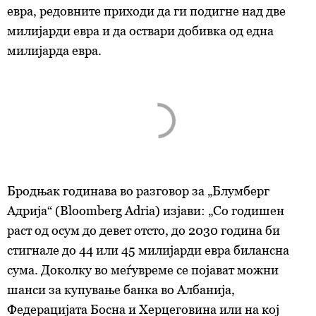
евра, редовните приходи да ги подигне над две
милијарди евра и да оствари добивка од една
милијарда евра.
Бродњак годинава во разговор за „Блумберг
Адрија“ (Bloomberg Adria) изјави: „Со годишен
раст од осум до девет отсто, до 2030 година би
стигнале до 44 или 45 милијарди евра билансна
сума. Доколку во меѓувреме се појават можни
шанси за купување банка во Албанија,
Федерацијата Босна и Херцеговина или на кој