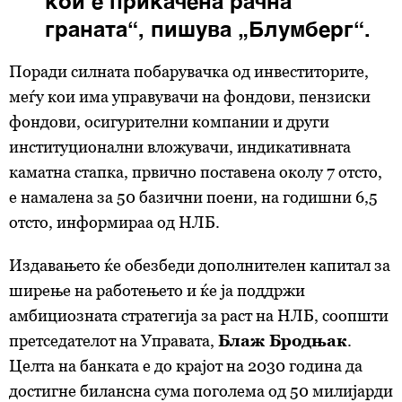
кои е прикачена рачна
граната“, пишува „Блумберг“.
Поради силната побарувачка од инвеститорите,
меѓу кои има управувачи на фондови, пензиски
фондови, осигурителни компании и други
институционални вложувачи, индикативната
каматна стапка, првично поставена околу 7 отсто,
е намалена за 50 базични поени, на годишни 6,5
отсто, информираа од НЛБ.
Издавањето ќе обезбеди дополнителен капитал за
ширење на работењето и ќе ја поддржи
амбициозната стратегија за раст на НЛБ, соопшти
претседателот на Управата,
Блаж Бродњак
.
Целта на банката е до крајот на 2030 година да
достигне билансна сума поголема од 50 милијарди