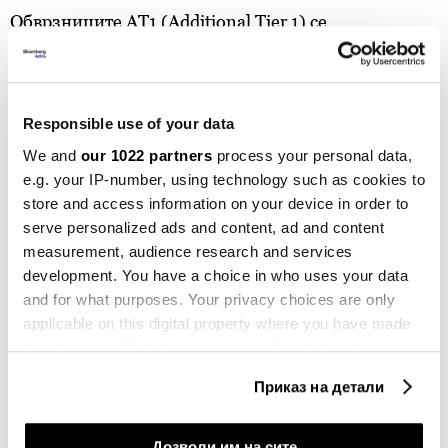
Обврзниците
АТ1 (Additional Tier 1) се
најподредените обврзници што ги издаваат
банките. Имателите на обични обврзници имаат
право на имот или добивка на банката ако таа
Responsible use of your data
западне во тешкотии, додека имателите на
We and
our 1022 partners
process your personal data,
обврзниците АТ1 се последни во редот за
e.g. your IP-number, using technology such as cookies to
распределба на средствата.
store and access information on your device in order to
serve personalized ads and content, ad and content
Главнината не мора да се отплати.
measurement, audience research and services
development. You have a choice in who uses your data
„Блумберг“ објаснува дека
обврзниците
АТ1 во
and for what purposes. Your privacy choices are only
Европа станаа популарни по финансиската криза
applicable on this digital property where you have made
во 2008 година како инструмент за
your choices. You can change or withdraw your consent
рекапитализација на банките. Тие се дизајнирани
any time from the Cookie Declaration or by clicking on
Приказ на детали
the Privacy trigger icon.
да им наметнат загуби на сопствениците на
обврзници доколку на банката во криза ѝ е
If you allow, we would also like to:
Дозволи им на сите