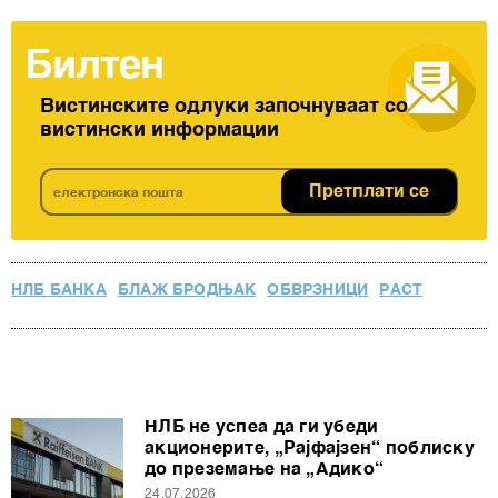
Билтен
Вистинските одлуки започнуваат со
вистински информации
Претплати се
НЛБ БАНКА
БЛАЖ БРОДЊАК
ОБВРЗНИЦИ
РАСТ
НЛБ не успеа да ги убеди
акционерите, „Рајфајзен“ поблиску
до преземање на „Адико“
24.07.2026