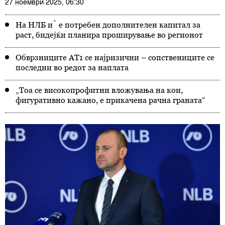
27 ноември 2025, 06:30
На НЛБ ѝ е потребен дополнителен капитал за
раст, бидејќи планира проширување во регионот
Обврзниците АТ1 се најризични – сопствениците се
последни во редот за наплата
„Тоа се високопрофитни вложувања на кои,
фигуративно кажано, е прикачена рачна граната“