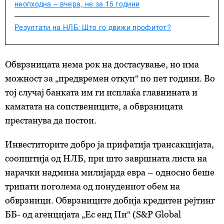
неопходна – вчера, не за 15 години
Резултати на НЛБ: Што го движи профитот?
Обврзницата нема рок на достасување, но има
можност за „предвремен откуп“ по пет години. Во
тој случај банката им ги исплаќа главнината и
каматата на сопствениците, а обврзницата
престанува да постои.
Инвеститорите добро ја прифатија трансакцијата,
соопштија од НЛБ, при што завршната листа на
нарачки надмина милијарда евра – односно беше
трипати поголема од понудениот обем на
обврзници. Обврзниците добија кредитен рејтинг
ББ- од агенцијата „Ес енд Пи“ (S&P Global