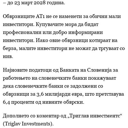
– до 23 март 2028 година.
Обврзниците
АТ1 не се наменети за обични мали
инвеститори. Купувачите мора да бидат
професионални или добро информирани
инвеститори. Иако овие обврзници котираат на
берза, малите инвеститори не можат да тргуваат со
нив.
Најновите податоци од Банката на Словенија за
работењето на словенечките банки покажуваат
дека словенечките банки се задолжени со
обврзници за 3,6 милијарди евра, што претставува
6,4 проценти од нивните обврски.
Дополнето со коментар од „Триглав инвестментс“
(Triglav Investments).