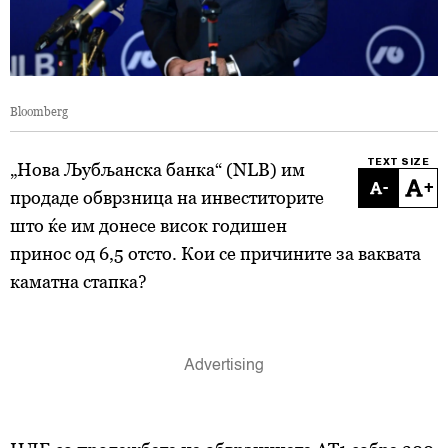
Bloomberg
TEXT SIZE
„Нова Љубљанска банка“ (NLB) им
-
+
продаде обврзница на инвеститорите
што ќе им донесе висок годишен
принос од 6,5 отсто. Кои се причините за ваквата
каматна стапка?