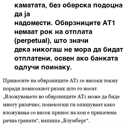
каматата, без обврска подоцна
да ја
надомести.
Обврзниците
АТ1
немаат рок на отплата
(perpetual), што значи
дека
никогаш
не мора да бидат
отплатени, освен ако банката
одлучи поинаку.
Приносите на
обврзниците
АТ1 се високи токму
поради повисокиот ризик што го носат.
„Вложувањето во обврзниците АТ1 може да биде
многу ризично; понекогаш ги опишуваат како
вложувања со висок принос на кои е прикачена
рачна граната“, напиша „Блумберг“.