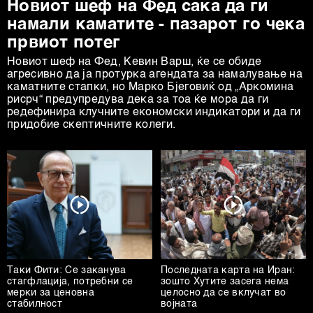
Новиот шеф на Фед сака да ги
намали каматите - пазарот го чека
првиот потег
Новиот шеф на Фeд, Кевин Варш, ќе се обиде
агресивно да ја протурка агендата за намалување на
каматните стапки, но Марко Бјеговиќ од „Аркомина
рисрч“ предупредува дека за тоа ќе мора да ги
редефинира клучните економски индикатори и да ги
придобие скептичните колеги.
Таки Фити: Се заканува
Последната карта на Иран:
стагфлација, потребни се
зошто Хутите засега нема
мерки за ценовна
целосно да се вклучат во
стабилност
војната