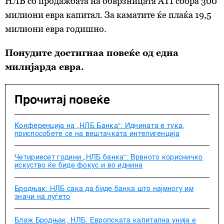
НЛБ со продажбата на
обврзницата
АТ1 собра 300
милиони евра капитал. За каматите ќе плаќа 19,5
милиони евра годишно.
Понудите достигнаа повеќе од една
милијарда евра.
Прочитај повеќе
Конференција на „НЛБ Банка“: Иднината е тука,
приспособете се на вештачката интелигенција
Четириесет години „НЛБ банка“: Врвното корисничко
искуство ќе биде фокус и во иднина
Бродњак: НЛБ сака да биде банка што најмногу им
значи на луѓето
Блаж Бродњак, НЛБ: Европската капитална унија е