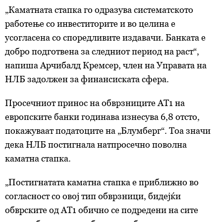
„Каматната стапка го одразува систематското
работење со инвеститорите и во целина е
усогласена со споредливите издавачи. Банката е
добро подготвена за следниот период на раст“,
напиша Арчибалд Кремсер, член на Управата на
НЛБ задолжен за финансиската сфера.
Просечниот принос на
обврзниците
АТ1 на
европските банки годинава изнесува 6,8 отсто,
покажуваат податоците на „Блумберг“. Тоа значи
дека НЛБ постигнала натпросечно поволна
каматна стапка.
„Постигнатата каматна стапка е приближно во
согласност со овој тип обврзници, бидејќи
обврските од AT1 обично се подредени на сите