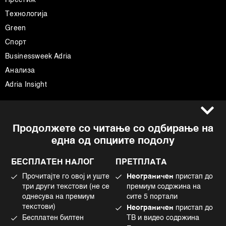
Технологија
Green
Спорт
Businessweek Adria
Анализа
Adria Insight
Услови за користење
Следете не
Продолжете со читање со одбирање на
Импресум
Facebook
една од опциите подолу
Политика на приватност
Instagram
Политика за колачиња
Twitter
БЕСПЛАТЕН НАЛОГ
ПРЕТПЛАТА
Маркетинг
Linkedin
Прочитајте го овој и уште
Неограничен
пристап до
Употреба на вештачка интелигенција
Tiktok
три други текстови (не се
премиум содржина на
однесува на премиум
сите 5 портали
текстови)
Неограничен
пристап до
Бесплатен билтен
ТВ и видео содржина
©2022 - 2026 Bloomberg L.P. All Rights Reserved. BLOOMBERG and the