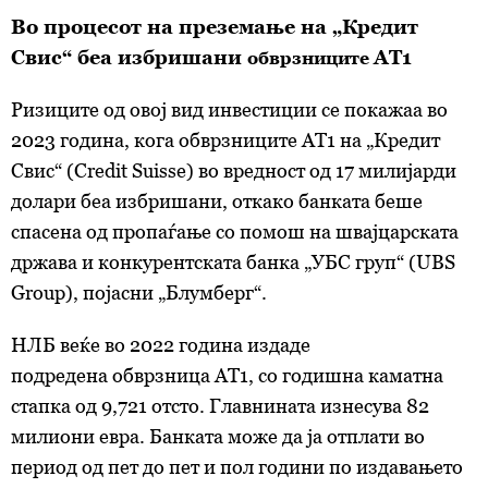
Во процесот на преземање на „Кредит
Свис“ беа избришани
АТ1
обврзниците
Ризиците од овој вид инвестиции се покажаа во
2023 година, кога
обврзниците
АТ1 на „Кредит
Свис“ (Credit Suisse) во вредност од 17 милијарди
долари беа избришани, откако банката беше
спасена од пропаѓање со помош на швајцарската
држава и конкурентската банка „УБС груп“ (UBS
Group), појасни „Блумберг“.
НЛБ веќе во 2022 година издаде
подредена
обврзница
АТ1, со годишна каматна
стапка од 9,721 отсто. Главнината изнесува 82
милиони евра. Банката може да ја отплати во
период од пет до пет и пол години по издавањето