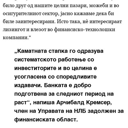
било друг од нашите целни пазари, можеби и во
осигурителниот сектор, јасно кажавме дека би
биле заинтересирани. Исто така, нè интересираат
лизингот и влезот во финансиско-технолошки
компании.“
„Каматната стапка го одразува
систематското работење со
инвеститорите и во целина е
усогласена со споредливите
издавачи. Банката е добро
подготвена за следниот период на
раст“, напиша Арчибалд Кремсер,
член на Управата на НЛБ задолжен за
финансиската област.