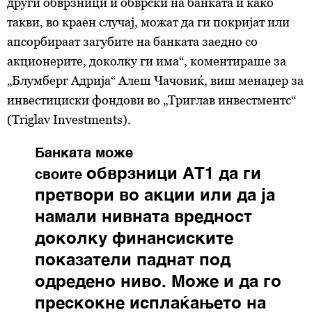
други обврзници и обврски на банката и како
такви, во краен случај, можат да ги покријат или
апсорбираат загубите на банката заедно со
акционерите, доколку ги има“, коментираше за
„Блумберг Адрија“ Алеш Чачовиќ, виш менаџер за
инвестициски фондови во „Триглав инвестментс“
(Triglav Investments).
Банката може
обврзници
АТ1 да ги
своите
претвори во акции или да ја
намали нивната вредност
доколку финансиските
показатели паднат под
одредено ниво. Може и да го
прескокне исплаќањето на