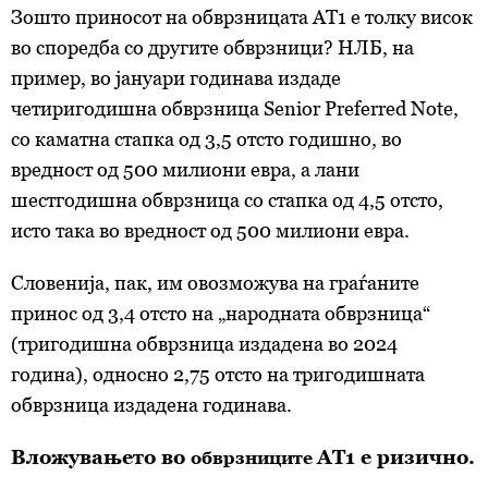
Зошто приносот на
обврзницата
АТ1 е толку висок
во споредба со другите обврзници? НЛБ, на
пример, во јануари годинава издаде
четиригодишна обврзница Senior Preferred Note,
со каматна стапка од 3,5 отсто годишно, во
вредност од 500 милиони евра, а лани
шестгодишна обврзница со стапка од 4,5 отсто,
исто така во вредност од 500 милиони евра.
Словенија, пак, им овозможува на граѓаните
принос од 3,4 отсто на „народната обврзница“
(тригодишна обврзница издадена во 2024
година), односно 2,75 отсто на тригодишната
обврзница издадена годинава.
Вложувањето во
АТ1 е ризично.
обврзниците