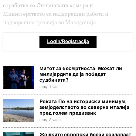
соработка со Стопанската комора и
Министерството за надворешни работи и
надворешна трговија во Македонија.
Login/Registracija
Митот за бесмртноста: Можат ли
милијардите да ја победат
судбината?
пред 1 час
Реката По на историски минимум,
земјоделството во северна Италија
пред голем предизвик
пред 2 часа
Жешките европски берзи создаваат