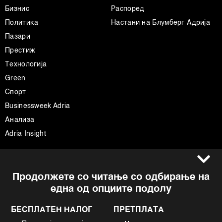
Бизнис
Распоред
Политика
Настани на Блумберг Адрија
Пазари
Престиж
Технологија
Green
Спорт
Businessweek Adria
Анализа
Adria Insight
Услови за користење
Следете не
Продолжете со читање со одбирање на
Импресум
Facebook
една од опциите подолу
Политика на приватност
Instagram
Политика за колачиња
Twitter
БЕСПЛАТЕН НАЛОГ
ПРЕТПЛАТА
Маркетинг
Linkedin