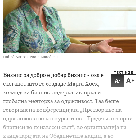
United Nations, North Macedonia
TEXT SIZE
Бизнис за добро е добар бизнис - ова е
-
+
слоганот што го создаде Марга Хоек,
холандска бизнис-лидерка, авторка и
глобална менторка за одржливост. Таа беше
говорник на конференцијата „Претворање на
одржливоста во конкурентност: Градење отпорни
бизниси во неизвесен свет“, во организација на
канцеларијата на Обединетите нации, а во