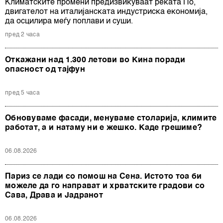
Климатските промени предизвикуваат реката По,
ја повлечете без негативни последици.
двигателот на италијанската индустриска економија,
да осцилира меѓу поплави и суши.
пред 2 часа
Откажани над 1.300 летови во Кина поради
опасност од тајфун
пред 5 часа
Обновуваме фасади, менуваме столарија, климите
работат, а и натаму ни е жешко. Каде грешиме?
06.08.2026
Париз се лади со помош на Сена. Истото тоа би
можеле да го направат и хрватските градови со
Сава, Драва и Јадранот
06.08.2026