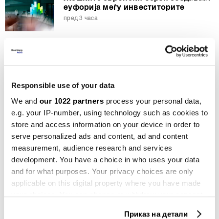
еуфорија меѓу инвеститорите
пред 3 часа
Пентагон бара од одбранбените
компании да го зголемат
производството
пред 4 часа
Responsible use of your data
We and
our 1022 partners
process your personal data,
СИТЕ НОВОСТИ ОД РУБРИКАТА GREEN
e.g. your IP-number, using technology such as cookies to
store and access information on your device in order to
serve personalized ads and content, ad and content
measurement, audience research and services
development. You have a choice in who uses your data
and for what purposes. Your privacy choices are only
applicable on this digital property where you have made
Green
your choices. You can change or withdraw your consent
any time from the Cookie Declaration or by clicking on
Приказ на детали
the Privacy trigger icon.