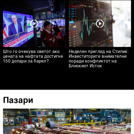
Што го очекува светот ако
Неделен преглед на Стипиќ:
цената на нафтата достигне
Инвеститорите внимателни
150 долари за барел?
поради конфликтот на
Блискиот Исток
Пазари