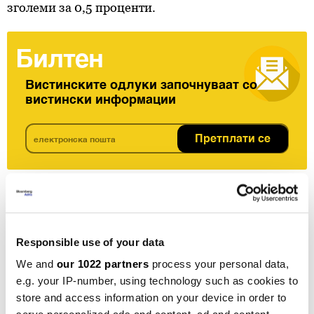
зголеми за 0,5 проценти.
Билтен
Вистинските одлуки започнуваат со
вистински информации
Претплати се
КАКАО
КАФЕ
СУРОВИНИ
ЦЕНИ
АРАБИКА
Responsible use of your data
We and
our 1022 partners
process your personal data,
e.g. your IP-number, using technology such as cookies to
Железната руда достигна
store and access information on your device in order to
едногодишно дно