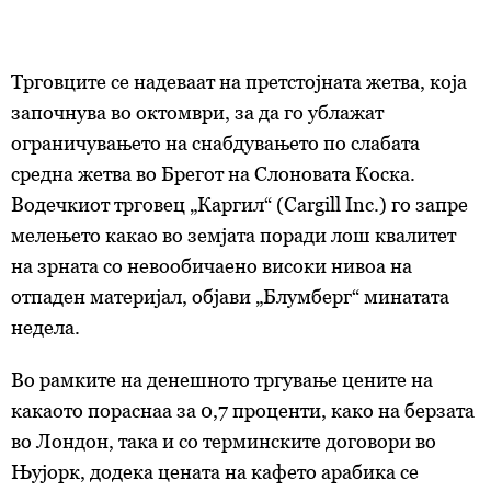
Трговците се надеваат на претстојната жетва, која
започнува во октомври, за да го ублажат
ограничувањето на снабдувањето по слабата
средна жетва во Брегот на Слоновата Коска.
Водечкиот трговец „Каргил“ (Cargill Inc.) го запре
мелењето какао во земјата поради лош квалитет
на зрната со невообичаено високи нивоа на
отпаден материјал, објави „Блумберг“ минатата
недела.
Во рамките на денешното тргување цените на
какаото пораснаа за 0,7 проценти, како на берзата
во Лондон, така и со терминските договори во
Њујорк, додека цената на кафето арабика се