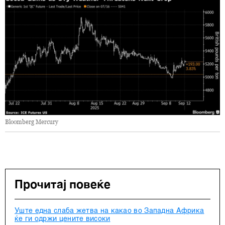
Bloomberg Mercury
Прочитај повеќе
Уште една слаба жетва на какао во Западна Африка
ќе ги одржи цените високи