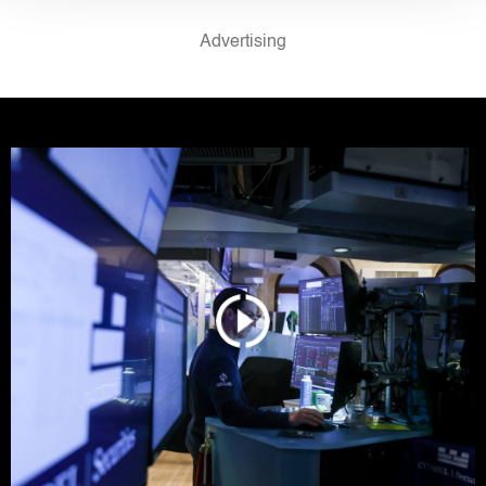
d.o.o. и
Пертнери
. Повеќе за податоците кои ги
обработуваме како и за вашите права прочитајте во
нашата
Политика на приватност
, а за колачињата и
други слични технологии во
Политиката на
колачиња
. Колачињата во кој било момент можете
повторно да ги ажурирате со клик на „Прикажи ги
деталите“. Согласноста можете во кој било момент да
ја повлечете без негативни последици.