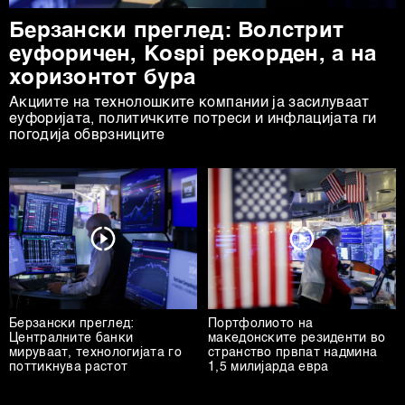
Берзански преглед: Волстрит
еуфоричен, Коspi рекорден, а на
хоризонтот бура
Акциите на технолошките компании ја засилуваат
еуфоријата, политичките потреси и инфлацијата ги
погодија обврзниците
Берзански преглед:
Портфолиото на
Централните банки
македонските резиденти во
мируваат, технологијата го
странство првпат надмина
поттикнува растот
1,5 милијарда евра