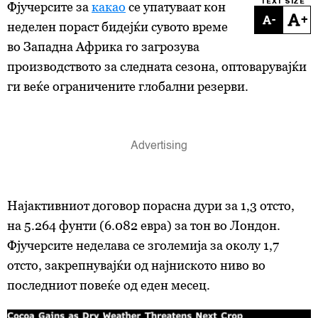
TEXT SIZE
Фјучерсите за
какао
се упатуваат кон
-
+
неделен пораст бидејќи сувото време
во Западна Африка го загрозува
производството за следната сезона, оптоварувајќи
ги веќе ограничените глобални резерви.
Најактивниот договор порасна дури
за
1,3 отсто,
на 5.264 фунти (6.082 евра) за тон во Лондон.
Фјучерсите неделава се зголемија за околу 1,7
отсто, закрепнувајќи од најниското ниво во
последниот повеќе од еден месец.