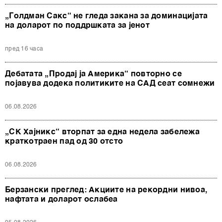
„Голдман Сакс“ не гледа закана за доминацијата
на доларот по поддршката за јенот
пред 16 часа
Дебатата „Продај ја Америка“ повторно се
појавува додека политиките на САД сеат сомнежи
06.08.2026
„СК Хајникс“ вторпат за една недела забележа
краткотраен пад од 30 отсто
06.08.2026
Берзански преглед: Акциите на рекордни нивоа,
нафтата и доларот ослабеа