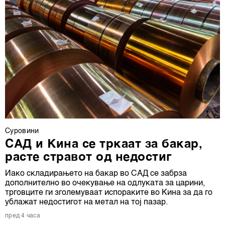
Суровини
САД и Кина се тркаат за бакар,
расте стравот од недостиг
Иако складирањето на бакар во САД се забрза
дополнително во очекување на одлуката за царини,
трговците ги зголемуваат испораките во Кина за да го
ублажат недостигот на метал на тој пазар.
пред 4 часа