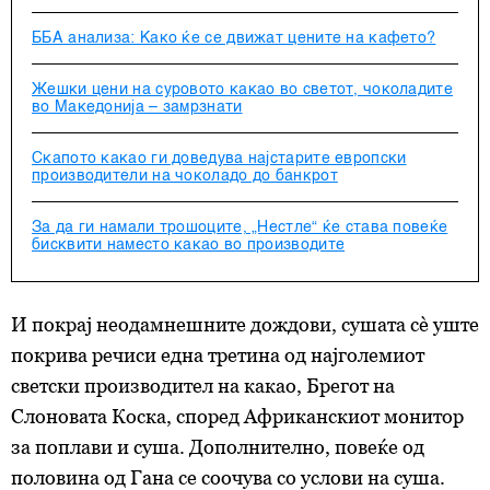
ББА анализа: Како ќе се движат цените на кафето?
Жешки цени на суровото какао во светот, чоколадите
во Македонија – замрзнати
Скапото какао ги доведува најстарите европски
производители на чоколадо до банкрот
За да ги намали трошоците, „Нестле“ ќе става повеќе
бисквити наместо какао во производите
И покрај неодамнешните дождови, сушата сè уште
покрива речиси една третина од најголемиот
светски производител на какао, Брегот на
Слоновата Коска, според Африканскиот монитор
за поплави и суша. Дополнително, повеќе од
половина од Гана се соочува со услови на суша.