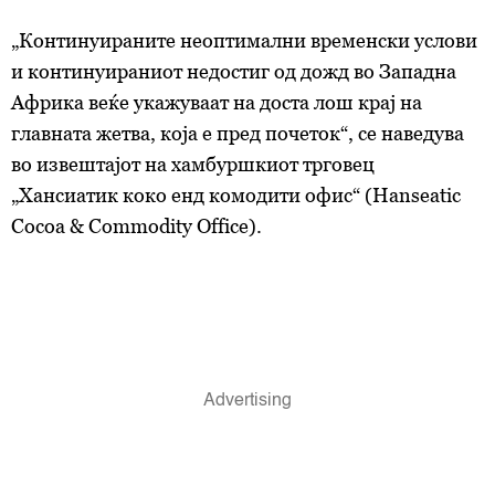
„Континуираните неоптимални временски услови
и континуираниот недостиг од дожд во Западна
Африка веќе укажуваат на доста лош крај на
главната жетва, која е пред почеток“, се наведува
во извештајот на хамбуршкиот трговец
„Хансиатик коко енд комодити офис“ (Hanseatic
Cocoa & Commodity Office).