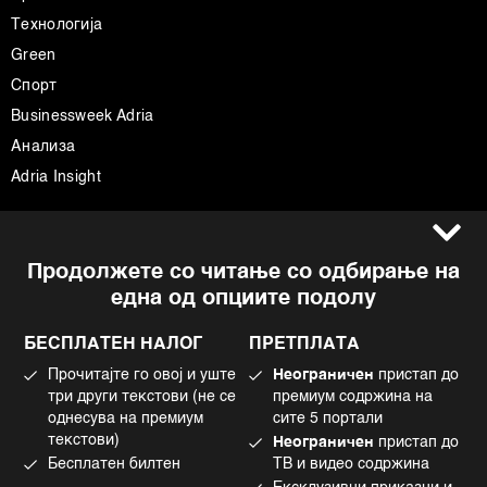
Технологија
Green
Спорт
Businessweek Adria
Анализа
Adria Insight
Услови за користење
Следете не
Продолжете со читање со одбирање на
Импресум
Facebook
една од опциите подолу
Политика на приватност
Instagram
Политика за колачиња
Twitter
БЕСПЛАТЕН НАЛОГ
ПРЕТПЛАТА
Маркетинг
Linkedin
Прочитајте го овој и уште
Неограничен
пристап до
Употреба на вештачка интелигенција
Tiktok
три други текстови (не се
премиум содржина на
однесува на премиум
сите 5 портали
текстови)
Неограничен
пристап до
Бесплатен билтен
ТВ и видео содржина
©2022 - 2026 Bloomberg L.P. All Rights Reserved. BLOOMBERG and the