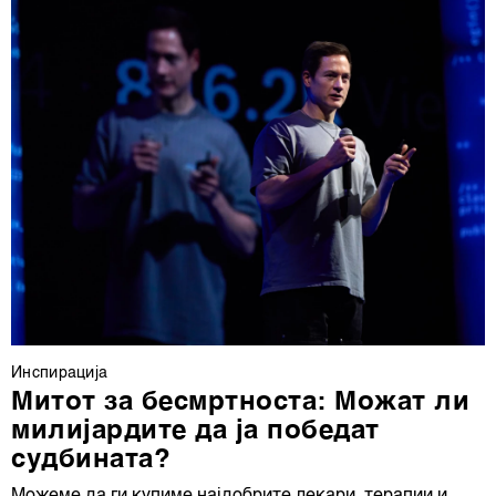
Инспирација
Митот за бесмртноста: Можат ли
милијардите да ја победат
судбината?
Можеме да ги купиме најдобрите лекари, терапии и