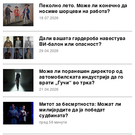
Пеколно лето. Може ли конечно да
носиме шорцеви на работа?
18.07.2026
Дали вашата гардероба навестува
ВИ-балон или опасност?
29.04.2026
Може ли поранешен директор од
автомобилската индустрија да го
врати „Гучи“ во трка?
21.04.2026
Митот за бесмртноста: Можат ли
милијардите да ја победат
судбината?
пред 56 минути