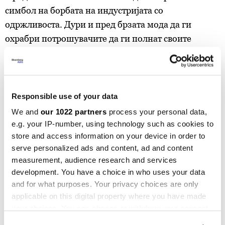
симбол на борбата на индустријата со
одржливоста. Дури и пред брзата мода да ги
охрабри потрошувачите да ги полнат своите
гардероби со вишок облека, компаниите ги
наполнија своите продавници со вишок залихи за
да ги распродадат во лудилото на попусти.
Responsible use of your data
Во целата индустрија само околу 40 отсто од
We and
our 1022 partners
process your personal data,
облеката се продава по првичната цена, половина
e.g. your IP-number, using technology such as cookies to
од остатокот се продава по намалена цена, а
store and access information on your device in order to
другиот дел од остатокот никогаш не се продава.
serve personalized ads and content, ad and content
Намалувањето на тој отпад ќе придонесе многу
measurement, audience research and services
development. You have a choice in who uses your data
повеќе за да се намалат отпечатоците на
and for what purposes. Your privacy choices are only
јаглеродот отколку да се тепате со дистрибутерите
applicable on this digital property where you have made
за да се одржи привидната слика од наводно
your choices. You can change or withdraw your consent
некористење на полиетиленски кеси.
any time from the Cookie Declaration or by clicking on