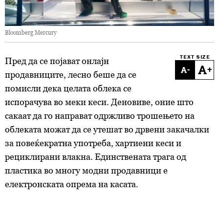
Bloomberg Mercury
TEXT SIZE
Пред да се појават онлајн
-
+
продавниците, лесно беше да се
помисли дека целата облека се
испорачува во меки кеси. Деновиве, оние што
сакаат да го направат одржливо трошењето на
облеката можат да се утешат во дрвени закачалки
за повеќекратна употреба, хартиени кеси и
рециклирани влакна. Единствената трага од
пластика во многу модни продавници е
електронската опрема на касата.