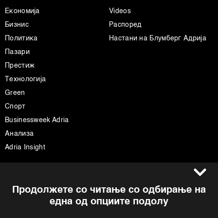
Економија
Videos
Бизнис
Распоред
Политика
Настани на Блумберг Адрија
Пазари
Престиж
Технологија
Green
Спорт
Businessweek Adria
Анализа
Adria Insight
Услови за користење
Следете не
Продолжете со читање со одбирање на
Импресум
Facebook
една од опциите подолу
Политика на приватност
Instagram
Политика за колачиња
Twitter