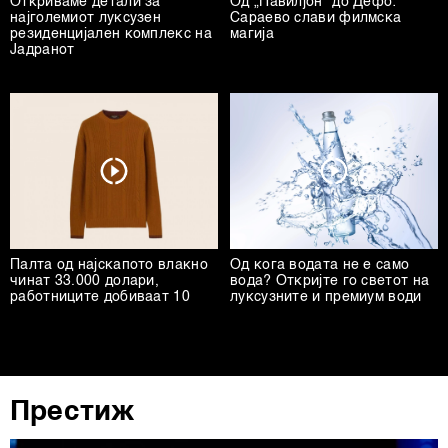
Откриваме детали за
Од „Павилјон“ до Дефо:
најголемиот луксузен
Сараево слави филмска
резиденцијален комплекс на
магија
Јадранот
Палта од најскапото влакно
Од кога водата не е само
чинат 33.000 долари,
вода? Откријте го светот на
работниците добиваат 10
луксузните и премиум води
Престиж