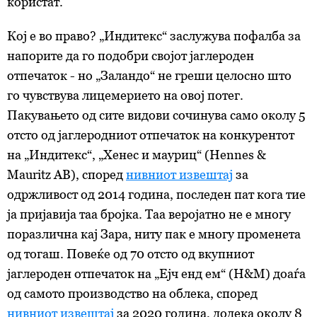
користат.
Кој е во право? „Индитекс“ заслужува пофалба за
напорите да го подобри својот јаглероден
отпечаток - но „Заландо“ не греши целосно што
го чувствува лицемерието на овој потег.
Пакувањето од сите видови сочинува само околу 5
отсто од јаглеродниот отпечаток на конкурентот
на „Индитекс“, „Хенес и мауриц“ (Hennes &
Mauritz AB), според
нивниот извештај
за
одржливост од 2014 година, последен пат кога тие
ја пријавија таа бројка. Таа веројатно не е многу
поразлична кај Зара, ниту пак е многу променета
од тогаш. Повеќе од 70 отсто од вкупниот
јаглероден отпечаток на „Ејч енд ем“ (H&M) доаѓа
од самото производство на облека, според
нивниот извештај
за 2020 година, додека околу 8