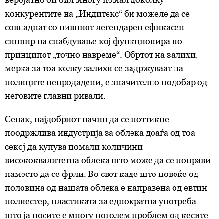
деталите“. Согласноста можете во кој било момент да
конкурентите на „Индитекс“ би можеле да се
ја повлечете без негативни последици.
совпаднат со нивниот легендарен ефикасен
синџир на снабдување кој функционира по
принципот „точно навреме“. Обртот на залихи,
мерка за тоа колку залихи се задржуваат на
полиците непродадени, е значително подобар од
неговите главни ривали.
Сепак, најдобриот начин да се поттикне
поодржлива индустрија за облека доаѓа од тоа
секој да купува помали количини
висококвалитетна облека што може да се поправи
наместо да се фрли. Во свет каде што повеќе од
половина од нашата облека е направена од евтин
полиестер, пластиката за еднократна употреба
што ја носите е многу поголем проблем од кесите