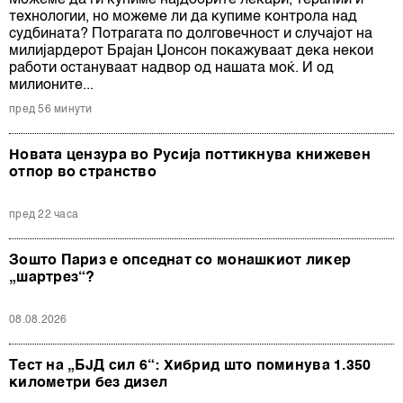
технологии, но можеме ли да купиме контрола над
судбината? Потрагата по долговечност и случајот на
милијардерот Брајан Џонсон покажуваат дека некои
работи остануваат надвор од нашата моќ. И од
милионите...
пред 56 минути
Новата цензура во Русија поттикнува книжевен
отпор во странство
пред 22 часа
Зошто Париз е опседнат со монашкиот ликер
„шартрез“?
08.08.2026
Тест на „БЈД сил 6“: Хибрид што поминува 1.350
километри без дизел