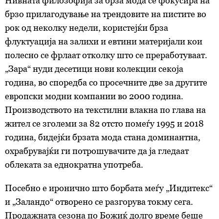
Нивната филозофија за брза мода се фокусира на
брзо прилагодување на трендовите на пистите во
рок од неколку недели, користејќи брза
флуктуација на залихи и евтини материјали кои
полесно се фрлаат отколку што се преработуваат.
„Зара“ нуди десетици нови колекции секоја
година, во споредба со просечните две за другите
европски модни компании во 2000 година.
Производството на текстилни влакна по глава на
жител се зголеми за 82 отсто помеѓу 1995 и 2018
година, бидејќи брзата мода стана доминантна,
охрабрувајќи ги потрошувачите да ја гледаат
облеката за еднократна употреба.
Посебно е иронично што борбата меѓу „Индитекс“
и „Заландо“ отворено се разгорува токму сега.
Продажната сезона по Божиќ долго време беше