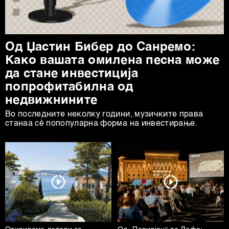
Од Џастин Бибер до Санремо:
Како вашата омилена песна може
да стане инвестиција
попрофитабилна од
недвижнините
Во последните неколку години, музичките права
станаа сè попопуларна форма на инвестирање.