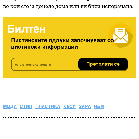
во кои сте ја донеле дома или ви била испорачана.
Билтен
Вистинските одлуки започнуваат со
вистински информации
Претплати се
МОДА
СТИЛ
ПЛАСТИКА
КЕСИ
ЗАРА
H&M