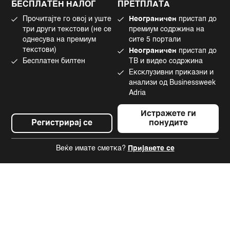
БЕСПЛАТЕН НАЛОГ
ПРЕТПЛАТА
Маркетинг
Linkedin
Прочитајте го овој и уште
Неограничен
пристап до
Употреба на вештачка интелигенција
Tiktok
три други текстови (не се
премиум содржина на
однесува на премиум
сите 5 портали
текстови)
Неограничен
пристап до
Бесплатен билтен
ТВ и видео содржина
©2022 - 2026 Bloomberg L.P. All Rights Reserved. BLOOMBERG and the
Ексклузивни приказни и
BLOOMBERG logo are registered trademarks and service marks of
Bloomberg Finance L.P. or its subsidiaries, displayed with permission
анализи од Businessweek
Bloomberg Adria is a Mtel Swiss SA Property
Adria
News CMS by Cubes
Истражете ги
Регистрирај се
понудите
Веќе имате сметка?
Пријавете се