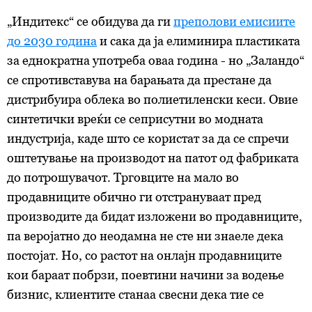
„Индитекс“ се обидува да ги
преполови емисиите
до 2030 година
и сака да ја елиминира пластиката
за еднократна употреба оваа година - но „Заландо“
се спротивставува на барањата да престане да
дистрибуира облека во полиетиленски кеси. Овие
синтетички вреќи се сеприсутни во модната
индустрија, каде што се користат за да се спречи
оштетување на производот на патот од фабриката
до потрошувачот. Трговците на мало во
продавниците обично ги отстрануваат пред
производите да бидат изложени во продавниците,
па веројатно до неодамна не сте ни знаеле дека
постојат. Но, со растот на онлајн продавниците
кои бараат побрзи, поевтини начини за водење
бизнис, клиентите станаа свесни дека тие се