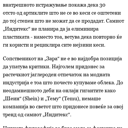
внатрешното истражување покажа дека 30
отсто од артиклите што не се во кеси се оштетени
до тој степен што не можат да се продадат. Самиот
„Индитекс“ не планира да ја елиминира
пластиката - наместо тоа, ветува дека повторно ќе
ги користи и рециклира сите нејзини кеси.
Сопственикот на „Зара“ не е во најдобра позиција
да упатува критики. Најголем придонес за
растечкиот јаглероден отпечаток на модната
индустрија е тоа што почесто купуваме облека. До
неодамнешното деби на онлајн гигантите како
„Шеин“ (Shein) и „Тему“ (Temu), немаше
компанија во светот што придонесе повеќе за овој
тренд од самиот „Индитекс“.