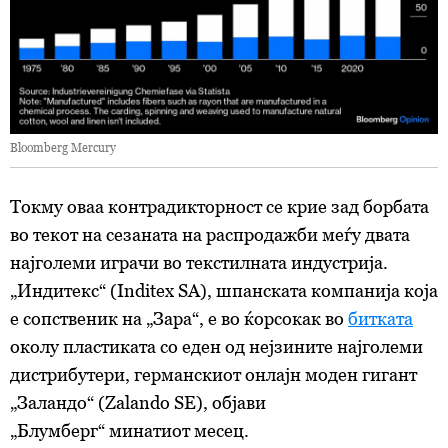
Bloomberg Mercury
Токму оваа контрадикторност се крие зад борбата
во текот на сезаната на распродажби меѓу двата
најголеми играчи во текстилната индустрија.
„Индитекс“ (Inditex SA), шпанската компанија која
е сопственик на „Зара“, е во ќорсокак во
битката
околу пластиката со еден од нејзините најголеми
дистрибутери, германскиот онлајн моден гигант
„Заландо“ (Zalando SE), објави
„Блумберг“ минатиот месец.