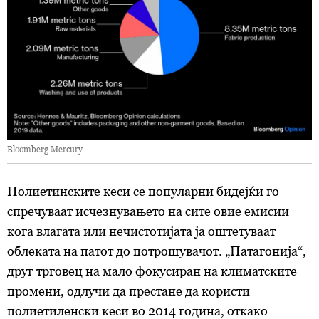
Bloomberg Mercury
Полиетинските кеси се популарни бидејќи го
спречуваат исчезнувањето на сите овие емисии
кога влагата или нечистотијата ја оштетуваат
облеката на патот до потрошувачот. „Патагонија“,
друг трговец на мало фокусиран на климатските
промени, одлучи да престане да користи
полиетиленски кеси во 2014 година, откако