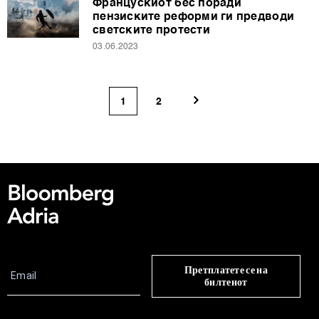
Францускиот бес поради
пензиските реформи ги предводи
светските протести
03.06.2023
1
2
Претплатете се на
билтенот