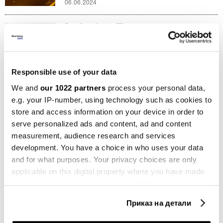
06.06.2024
Блумберг Адрија ТВ
Македонија далеку од идејата за
скратено работно време
16.05.2024
Responsible use of your data
Блумберг Адрија ТВ
We and
our 1022 partners
process your personal data,
Изборни програми: Кој има
e.g. your IP-number, using technology such as cookies to
храброст за болни реформи?
store and access information on your device in order to
26.04.2024
serve personalized ads and content, ad and content
measurement, audience research and services
Блумберг Адрија ТВ
Ниската продуктивност закана за
development. You have a choice in who uses your data
економскиот раст
and for what purposes. Your privacy choices are only
26.04.2024
applicable on this digital property where you have made
your choices. You can change or withdraw your consent
Македонија
any time from the Cookie Declaration or by clicking on
Македонија добива заем за
Приказ на детали
the Privacy trigger icon.
поддршка на макроекономски и
климатски реформи