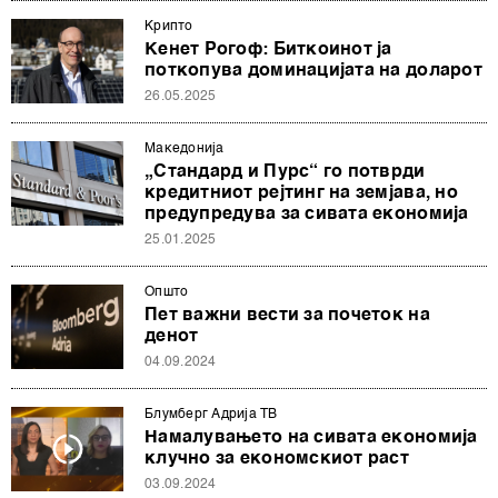
Крипто
Кенет Рогоф: Биткоинот ја
поткопува доминацијата на доларот
26.05.2025
Македонија
„Стандард и Пурс“ го потврди
кредитниот рејтинг на земјава, но
предупредува за сивата економија
25.01.2025
Општо
Пет важни вести за почеток на
денот
04.09.2024
Блумберг Адрија ТВ
Намалувањето на сивата економија
клучно за економскиот раст
03.09.2024