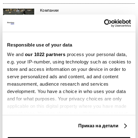
Компании
Агенција за пошти: Пратки без
царина ја минуваат косовско-
македонската граница
31.05.2024
Responsible use of your data
Блумберг Адрија ТВ
We and
our 1022 partners
process your personal data,
Справувањето со сивата економија
e.g. your IP-number, using technology such as cookies to
ќе донесе повеќе пари во буџетот
store and access information on your device in order to
07.05.2024
serve personalized ads and content, ad and content
measurement, audience research and services
Политика
Политичките партии не ги кажуваат
development. You have a choice in who uses your data
економските адути, бизнисот не
and for what purposes. Your privacy choices are only
сака изненадувања
applicable on this digital property where you have made
19.03.2024
your choices. You can change or withdraw your consent
any time from the Cookie Declaration or by clicking on
Блумберг Адрија ТВ
Приказ на детали
the Privacy trigger icon.
Периодот на новите мерки „мириса“
на поткуп, критикува дел од