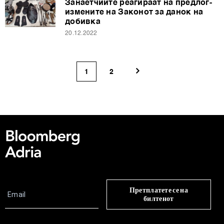
Занаетчиите реагираат на предлог-
измените на Законот за данок на
добивка
20.12.2022
1
2
Претплатете се на
билтенот