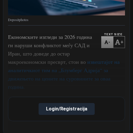
Depositphotos
TEXT SIZE
Економските изгледи за 2026 година
-
+
ги наруши конфликтот меѓу САД и
Иран, што доведе до остар
макроекономски пресврт, стои во
извештајот на
аналитичкиот тим на „Блумберг Адрија“ за
движењето на цените на суровините за оваа
година.
Login/Registracija