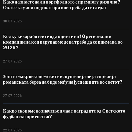
Како да знаете дали портфолиото е премногу ризично?
Ова се клучни индикатори кои треба да се следат
30.07.2026
Колку ќе заработевте од акциите на 10 регионални
компании на кои верувавме дека треба да се внимава во
2026?
27.07.2026
Зошто макроекономските искушенија не ја спречија
романската берза да биде меѓу најуспешните во светот?
27.07.2026
Какво економско значење имаат наградите од Светското
фудбалско првенство?
22.07.2026