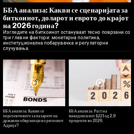
ББА анализа: Какви се сценаријата за
биткоинот, доларот и еврото до крајот
на 2026 година?
Изгледите на биткоинот остануваат тесно поврзани со
три главни фактори: монетарна политика,
институционална побарувачка и регулаторни
случувања.
ББА анализа: Какви се
ББА анализа: Раст на
перспективите за пазарите на
македонскиот БДП од 2,9
државни обврзници во регионот
проценти во 2026.
Адрија?