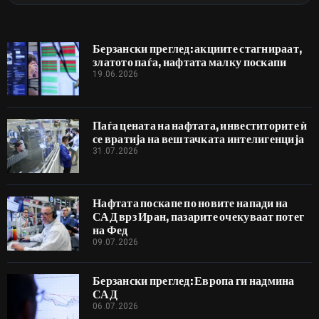
Берзански преглед: акциите стагнираат,
златото паѓа, нафтата малку поскапи
19.06.2026
Паѓа цената на нафтата, инвеститорите ѝ
се вратија на вештачката интелигенција
31.07.2026
Нафтата поскапе по новите напади на
САД врз Иран, пазарите очекуваат потег
на Фед
09.07.2026
Берзански преглед: Европа ги надмина
САД
06.07.2026