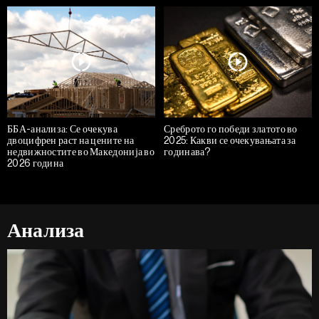
ББА-анализа: Се очекува
Среброто го победи златото во
двоцифрен раст на цените на
2025: Какви се очекувањата за
недвижностите во Македонија во
годинава?
2026 година
Анализа