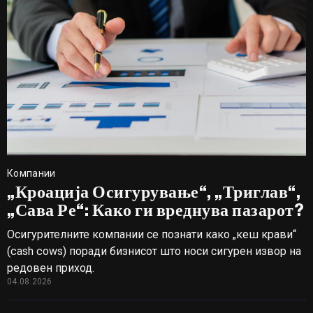
Компании
„Кроација Осигурување“, „Триглав“,
„Сава Ре“: Како ги вреднува пазарот?
Осигурителните компании се познати како „кеш крави“
(cash cows) поради бизнисот што носи сигурен извор на
редовен приход.
04.08.2026