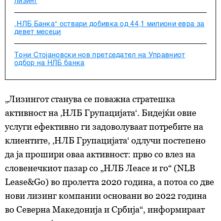
лизинг
„НЛБ Банка“ оствари добивка од 44,1 милиони евра за
девет месеци
Тони Стојановски нов претседател на Управниот
одбор на НЛБ банка
„Лизингот станува се поважна стратешка
активност на ‚НЛБ Групацијата‘. Бидејќи овие
услуги ефективно ги задоволуваат потребите на
клиентите, ‚НЛБ Групацијата‘ одлучи постепено
да ја прошири оваа активност: прво со влез на
словенечкиот пазар со „НЛБ Леасе и го“ (NLB
Lease&Go) во пролетта 2020 година, а потоа со две
нови лизинг компании основани во 2022 година
во Северна Македонија и Србија“, информираат