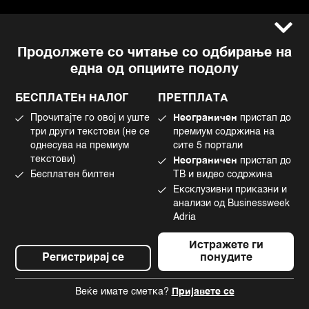
Услови за користење
Следете не
Продолжете со читање со одбирање на
Импресум
Facebook
една од опциите подолу
Политика на приватност
Instagram
Политика за колачиња
Twitter
БЕСПЛАТЕН НАЛОГ
ПРЕТПЛАТА
Маркетинг
Linkedin
Прочитајте го овој и уште
Неограничен
пристап до
Употреба на вештачка интелигенција
Tiktok
три други текстови (не се
премиум содржина на
однесува на премиум
сите 5 портали
текстови)
Неограничен
пристап до
Бесплатен билтен
ТВ и видео содржина
©2022 - 2026 Bloomberg L.P. All Rights Reserved. BLOOMBERG and the
Ексклузивни приказни и
BLOOMBERG logo are registered trademarks and service marks of
Bloomberg Finance L.P. or its subsidiaries, displayed with permission
анализи од Businessweek
Bloomberg Adria is a Mtel Swiss SA Property
Adria
News CMS by Cubes
Истражете ги
Регистрирај се
понудите
Веќе имате сметка?
Пријавете се