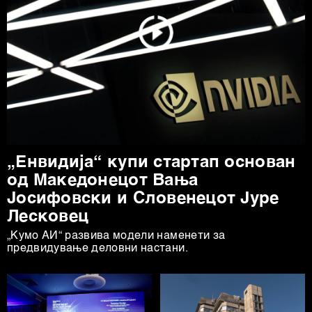
„Енвидија“ купи стартап основан
од Mакедонецот Вања
Јосифовски и Словенецот Јуре
Лесковец
„Кумо АИ“ развива модели наменети за
предвидување деловни настани.