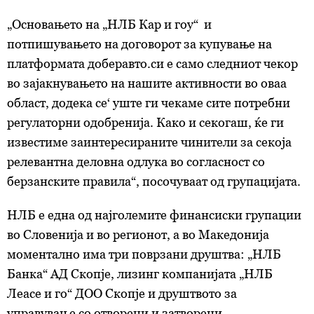
„Основањето на „НЛБ Кар и гоу“ и
потпишувањето на договорот за купување на
платформата доберавто.си е само следниот чекор
во зајакнувањето на нашите активности во оваа
област, додека се‘ уште ги чекаме сите потребни
регулаторни одобренија. Како и секогаш, ќе ги
известиме заинтересираните чинители за секоја
релевантна деловна одлука во согласност со
берзанските правила“, посочуваат од групацијата.
НЛБ е една од најголемите финансиски групации
во Словенија и во регионот, а во Македонија
моментално има три поврзани друштва: „НЛБ
Банка“ АД Скопје, лизинг компанијата „НЛБ
Леасе и го“ ДОО Скопје и друштвото за
управување со отворени и затворени