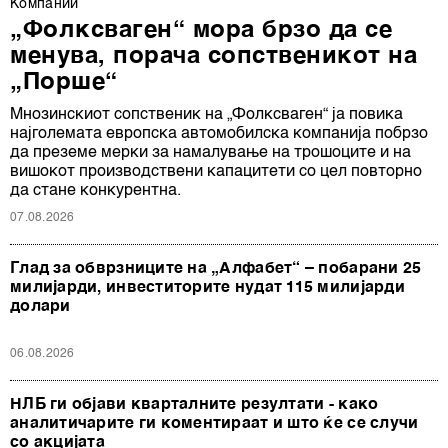
Компании
„Фолксваген“ мора брзо да се
менува, порача сопственикот на
„Порше“
Мнозинскиот сопственик на „Фолксваген“ ја повика
најголемата европска автомобилска компанија побрзо
да преземе мерки за намалување на трошоците и на
вишокот производствени капацитети со цел повторно
да стане конкурентна.
07.08.2026
Глад за обврзниците на „Алфабет“ – побарани 25
милијарди, инвеститорите нудат 115 милијарди
долари
06.08.2026
НЛБ ги објави кварталните резултати - како
аналитичарите ги коментираат и што ќе се случи
со акцијата