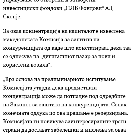
инвестициски фондови „НЛБ Фондови“ АД
Скопје.
За оваа концентрација на капиталот е известена
македонската Комисија за заштита на
конкуренцијата од каде што констатираат дека таа
се однесува на „дигиталниот пазар за нови и
користени возила“.
„Врз основа на прелиминарното испитување
Комисијата утврди дека предметната
концентрација може да потпадне под одредбите
на Законот за заштита на конкуренцијата. Сепак
конечната одлука по ова прашање е резервирана.
Комисијата ги повикува заинтересираните трети
страни да достават забелешки и мислења за оваа