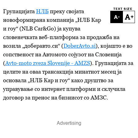
TEXT SIZE
Групацијата
НЛБ
преку својата
-
+
новоформирана компанија „НЛБ Кар
и гоу“ (NLB Car&Go) ја купува
словенечката веб-платформа за продажба на
возила „доберавто.си“ (
DoberAvto.si
), којашто е во
сопственост на Автомото сојузот на Словенија
(
Avto-moto zveza Slovenije - AMZS
). Групацијата за
целите на оваа трансакција минатиот месец ја
основала „НЛБ Кар и гоу“ како друштво за
управување со интернет платформи и склучила
договор за пренос на бизнисот со АМЗС.