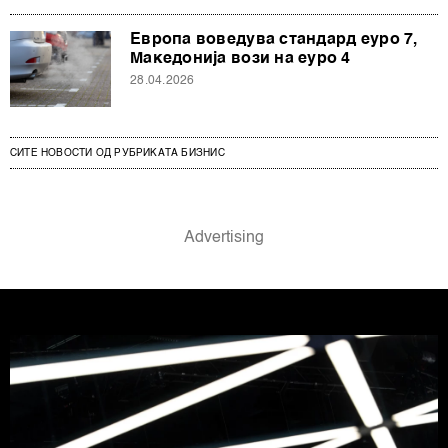
други слични технологии во
Политиката на
колачиња
. Колачињата во кој било момент можете
Европа воведува стандард еуро 7,
повторно да ги ажурирате со клик на „Прикажи ги
Македонија вози на еуро 4
деталите“. Согласноста можете во кој било момент да
28.04.2026
ја повлечете без негативни последици.
СИТЕ НОВОСТИ ОД РУБРИКАТА БИЗНИС