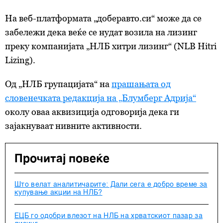
На веб-платформата „доберавто.си“ може да се
забележи дека веќе се нудат возила на лизинг
преку компанијата „НЛБ хитри лизинг“ (NLB Hitri
Lizing).
Од „НЛБ групацијата“ на
прашањата од
словенечката редакција на „Блумберг Адрија“
околу оваа аквизиција одговорија дека ги
зајакнуваат нивните активности.
Прочитај повеќе
Што велат аналитичарите: Дали сега е добро време за
купување акции на НЛБ?
ЕЦБ го одобри влезот на НЛБ на хрватскиот пазар за