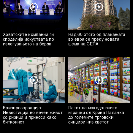
Хрватските компании ги
Над 60 отсто од плаќањата
споделија искуствата по
во евра се преку новата
излегувањето на берза
шема на СЕПА
Криопрезервација:
Патот на македонските
Инвестиција во вечен живот
играчки од Крива Паланка
со ризици и приноси како
до големите трговски
биткоинот
синџири низ светот