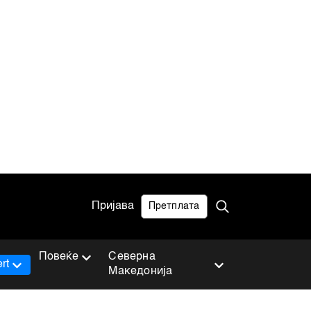
Пријава
Претплата
Повеќе
Северна
rt
Македонија