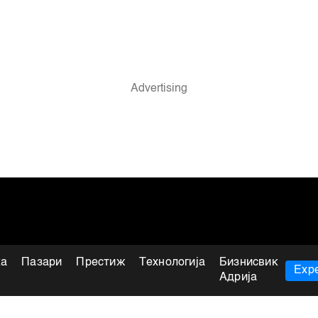
ка
Пазари
Престиж
Технологија
Бизнисвик
Expe
Адрија