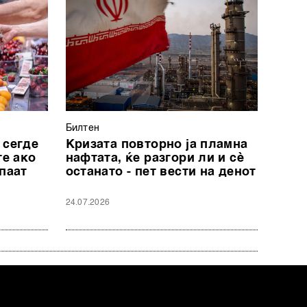
Билтен
 сегде
Кризата повторно ја пламна
те ако
нафтата, ќе разгори ли и сè
паат
останато - пет вести на денот
24.07.2026