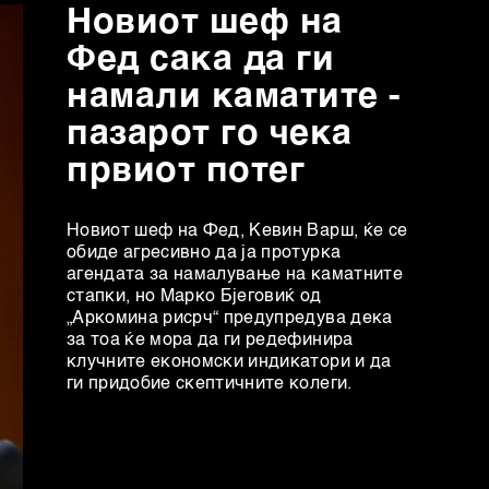
Новиот шеф на
Фед сака да ги
намали каматите -
пазарот го чека
првиот потег
Новиот шеф на Фeд, Кевин Варш, ќе се
обиде агресивно да ја протурка
агендата за намалување на каматните
стапки, но Марко Бјеговиќ од
„Аркомина рисрч“ предупредува дека
за тоа ќе мора да ги редефинира
клучните економски индикатори и да
ги придобие скептичните колеги.