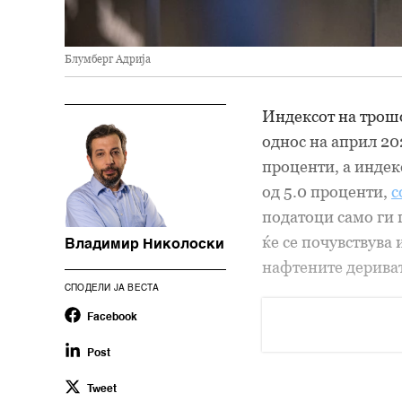
Блумберг Адрија
Индексот на трошо
однос на април 20
проценти, а индек
од 5.0 проценти,
с
податоци само ги 
ќе се почувствува 
Владимир Николоски
нафтените дериват
СПОДЕЛИ ЈА ВЕСТА
Facebook
Post
Tweet