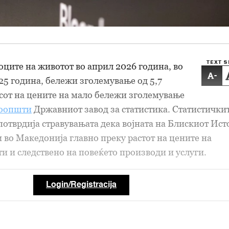
TEXT S
ците на животот во април 2026 година, во
-
25 година, бележи зголемување од 5,7
сот на цените на мало бележи зголемување
оопшти
Државниот завод за статистика. Статистички
потврдија стравувањата дека војната на Блискиот Ист
и во Македонија главно преку растот на цените на
и и следствено на повеќето производи и услуги.
Login/Registracija