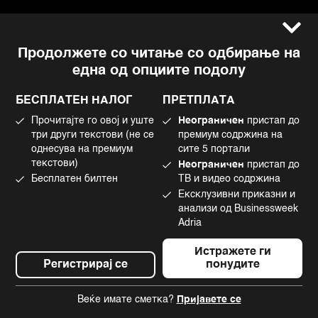
Услови за користење
Следете не
Продолжете со читање со одбирање на
Импресум
Facebook
една од опциите подолу
Политика на приватност
Instagram
Политика за колачиња
Twitter
БЕСПЛАТЕН НАЛОГ
ПРЕТПЛАТА
Маркетинг
Linkedin
Прочитајте го овој и уште
Неограничен
пристап до
Употреба на вештачка интелигенција
Tiktok
три други текстови (не се
премиум содржина на
однесува на премиум
сите 5 портали
текстови)
Неограничен
пристап до
Бесплатен билтен
ТВ и видео содржина
©2022 - 2026 Bloomberg L.P. All Rights Reserved. BLOOMBERG and the
Ексклузивни приказни и
BLOOMBERG logo are registered trademarks and service marks of
Bloomberg Finance L.P. or its subsidiaries, displayed with permission
анализи од Businessweek
Bloomberg Adria is a Mtel Swiss SA Property
Adria
News CMS by Cubes
Истражете ги
Регистрирај се
понудите
Веќе имате сметка?
Пријавете се