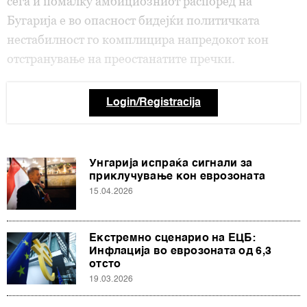
сега и помалку амбициозниот распоред на
Бугарија е во опасност бидејќи политичката
нестабилност го комплицира напредокот кон
отстранување на преостанатите пречки.
Login/Registracija
Унгарија испраќа сигнали за
приклучување кон еврозоната
15.04.2026
Екстремно сценарио на ЕЦБ:
Инфлација во еврозоната од 6,3
отсто
19.03.2026