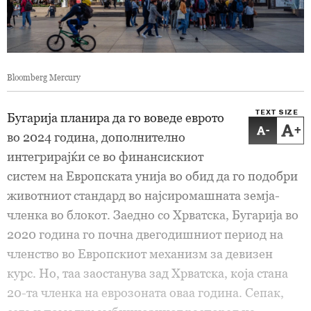
Bloomberg Mercury
TEXT SIZE
Бугарија планира да го воведе еврото
-
+
во 2024 година, дополнително
интегрирајќи се во финансискиот
систем на Европската унија во обид да го подобри
животниот стандард во најсиромашната земја-
членка во блокот. Заедно со Хрватска, Бугарија во
2020 година го почна двегодишниот период на
членство во Европскиот механизм за девизен
курс. Но, таа заостанува зад Хрватска, која стана
20-та членка на еврозоната оваа година. Сепак,