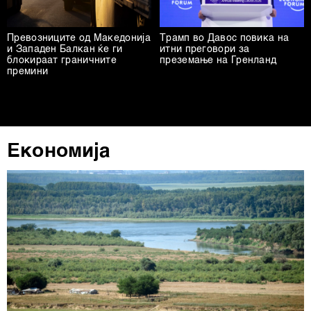
други слични технологии во
Политиката на
колачиња
. Колачињата во кој било момент можете
повторно да ги ажурирате со клик на „Прикажи ги
Превозниците од Македонија
Трамп во Давос повика на
и Западен Балкан ќе ги
деталите“. Согласноста можете во кој било момент да
итни преговори за
блокираат граничните
преземање на Гренланд
ја повлечете без негативни последици.
премини
Економија