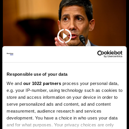
Responsible use of your data
We and
our 1022 partners
process your personal data,
Новиот шеф на Фед сака да ги
e.g. your IP-number, using technology such as cookies to
намали каматите - пазарот го чека
store and access information on your device in order to
првиот потег
serve personalized ads and content, ad and content
measurement, audience research and services
Новиот шеф на Фeд, Кевин Варш, ќе се обиде
агресивно да ја протурка агендата за намалување на
development. You have a choice in who uses your data
каматните стапки, но Марко Бјеговиќ од „Аркомина
and for what purposes. Your privacy choices are only
рисрч“ предупредува дека за тоа ќе мора да ги