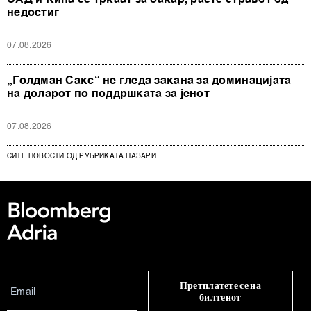
САД и Кина се тркаат за бакар, расте стравот од
недостиг
07.08.2026
„Голдман Сакс“ не гледа закана за доминацијата
на доларот по поддршката за јенот
07.08.2026
СИТЕ НОВОСТИ ОД РУБРИКАТА ПАЗАРИ
Претплатете се на
билтенот