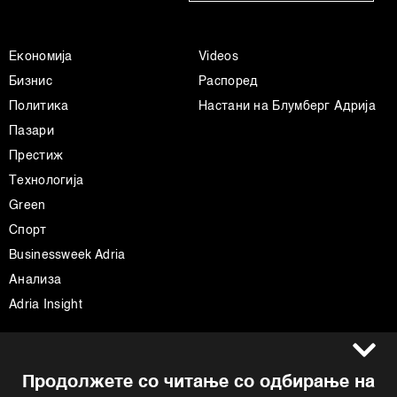
Економија
Videos
Бизнис
Распоред
Политика
Настани на Блумберг Адрија
Пазари
Престиж
Технологија
Green
Спорт
Businessweek Adria
Анализа
Adria Insight
Услови за користење
Следете не
Продолжете со читање со одбирање на
Импресум
Facebook