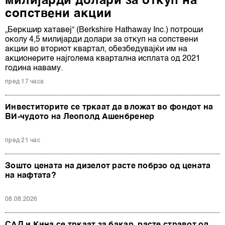
милијарди долари за откуп на
сопствени акции
„Беркшир хатавеј“ (Berkshire Hathaway Inc.) потроши
околу 4,5 милијарди долари за откуп на сопствени
акции во вториот квартал, обезбедувајќи им на
акционерите најголема квартална исплата од 2021
година наваму.
пред 17 часа
Инвеститорите се тркаат да вложат во фондот на
ВИ-чудото на Леополд Ашенбренер
пред 21 час
Зошто цената на дизелот расте побрзо од цената
на нафтата?
08.08.2026