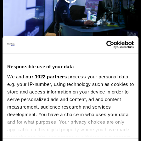
Берзански преглед: Волстрит
еуфоричен, Коspi рекорден, а на
Responsible use of your data
хоризонтот бура
We and
our 1022 partners
process your personal data,
Акциите на технолошките компании ја засилуваат
e.g. your IP-number, using technology such as cookies to
еуфоријата, политичките потреси и инфлацијата ги
погодија обврзниците
store and access information on your device in order to
serve personalized ads and content, ad and content
measurement, audience research and services
development. You have a choice in who uses your data
and for what purposes. Your privacy choices are only
applicable on this digital property where you have made
your choices. You can change or withdraw your consent