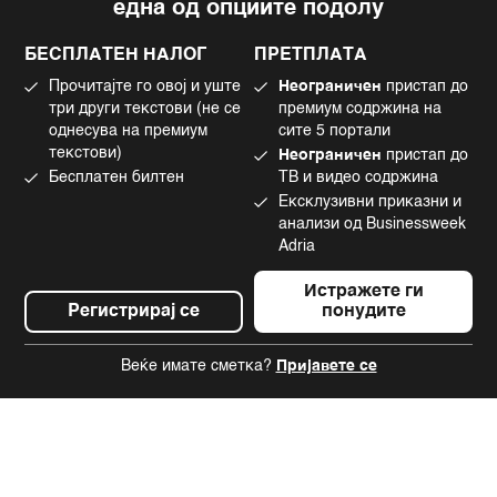
една од опциите подолу
Политика на приватност
Instagram
Политика за колачиња
Twitter
БЕСПЛАТЕН НАЛОГ
ПРЕТПЛАТА
Маркетинг
Linkedin
Прочитајте го овој и уште
Неограничен
пристап до
Употреба на вештачка интелигенција
Tiktok
три други текстови (не се
премиум содржина на
однесува на премиум
сите 5 портали
текстови)
Неограничен
пристап до
Бесплатен билтен
ТВ и видео содржина
©2022 - 2026 Bloomberg L.P. All Rights Reserved. BLOOMBERG and the
Ексклузивни приказни и
BLOOMBERG logo are registered trademarks and service marks of
Bloomberg Finance L.P. or its subsidiaries, displayed with permission
анализи од Businessweek
Bloomberg Adria is a Mtel Swiss SA Property
Adria
News CMS by Cubes
Истражете ги
Регистрирај се
понудите
Веќе имате сметка?
Пријавете се