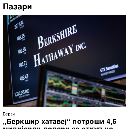
повторно да ги ажурирате со клик на „Прикажи ги
Пазари
деталите“. Согласноста можете во кој било момент да
ја повлечете без негативни последици.
Берзи
„Беркшир хатавеј“ потроши 4,5