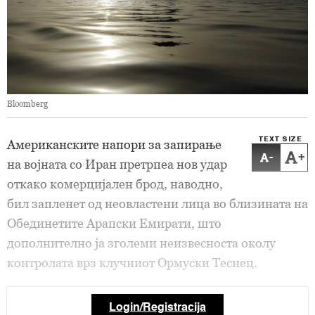
Bloomberg
TEXT SIZE
Американските напори за запирање
-
+
на војната со Иран претрпеа нов удар
откако комерцијален брод, наводно,
бил запленет од неовластени лица во близината на
Обединетите Арапски Емирати, што
дополнително ја зголеми неизвесноста околу
контролата врз клучниот Ормуски Теснец.
Login/Registracija