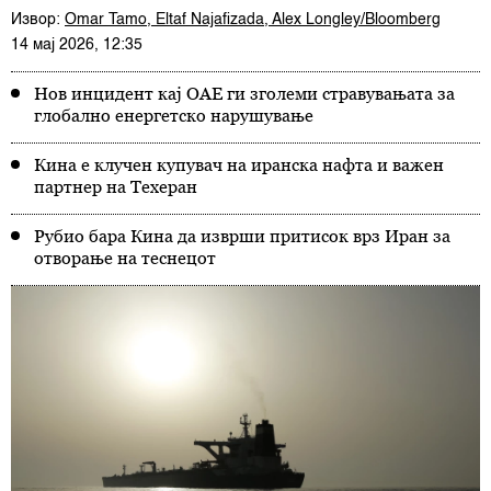
Извор:
Omar Tamo, Eltaf Najafizada, Alex Longley/Bloomberg
14 мај 2026, 12:35
Нов инцидент кај ОАЕ ги зголеми стравувањата за
глобално енергетско нарушување
Кина е клучен купувач на иранска нафта и важен
партнер на Техеран
Рубио бара Кина да изврши притисок врз Иран за
отворање на теснецот