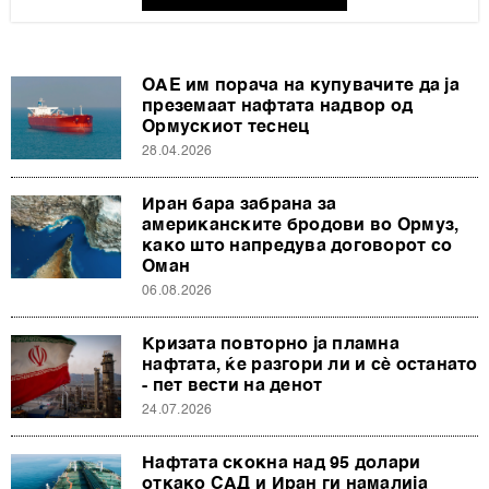
ОАЕ им порача на купувачите да ја
преземаат нафтата надвор од
Ормускиот теснец
28.04.2026
Иран бара забрана за
американските бродови во Ормуз,
како што напредува договорот со
Оман
06.08.2026
Кризата повторно ја пламна
нафтата, ќе разгори ли и сè останато
- пет вести на денот
24.07.2026
Нафтата скокна над 95 долари
откако САД и Иран ги намалија