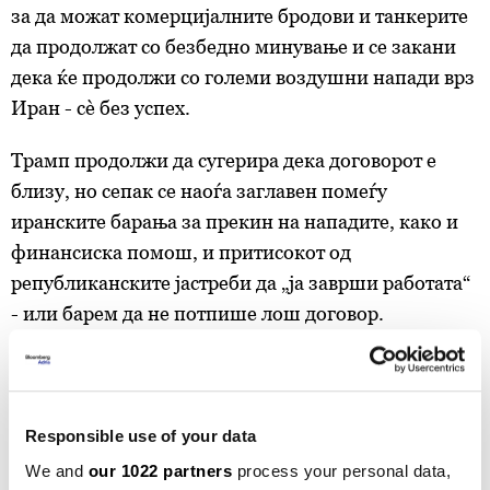
за да можат комерцијалните бродови и танкерите
да продолжат со безбедно минување и се закани
дека ќе продолжи со големи воздушни напади врз
Иран - сè без успех.
Трамп продолжи да сугерира дека договорот е
близу, но сепак се наоѓа заглавен помеѓу
иранските барања за прекин на нападите, како и
финансиска помош, и притисокот од
републиканските јастреби да „ја заврши работата“
- или барем да не потпише лош договор.
Овие спротивставени притисоци, досега, не
резултираа со договор за прекин на војната.
Responsible use of your data
Со помош од Дерек Волбенк
We and
our 1022 partners
process your personal data,