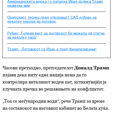
Американската војска го нападна Иран додека Трамп
најавува мир
Ормускиот теснец пред отворање? САД и Иран на
неколку чекори до договор
Рубио: „Голема вест за договорот би можела да стигне
за неколку часа“
Трамп: „Договорот со Иран е пред финализирање“
Часови претходно, претседателот
Доналд Трамп
изјави дека ниту една нација нема да го
контролира виталниот воден пат, истакнувајќи ја
клучната пречка во решавањето на конфликтот.
„Тоа се меѓународни води“, рече Трамп за време
на состанокот на неговиот кабинет во Белата куќа.