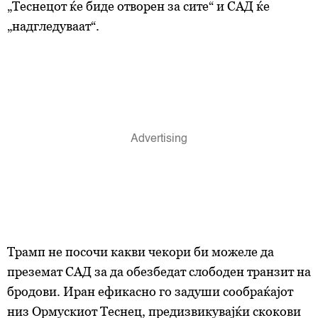
„Теснецот ќе биде отворен за сите“ и САД ќе
„надгледуваат“.
Трамп не посочи какви чекори би можеле да
преземат САД за да обезбедат слободен транзит на
бродови. Иран ефикасно го задуши сообраќајот
низ Ормускиот Теснец, предизвикувајќи скокови