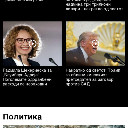
Трамп не е меѓу нив
на Лиза Кук, „Алфабет“
надмина три трилиони
долари - накратко од светот
Радмила Шекеринска за
Накратко од светот: Трамп
„Блумберг Адрија“:
го обвини кинескиот
Поголемите одбранбени
претседател за заговор
расходи се неопходни
против САД
Политика