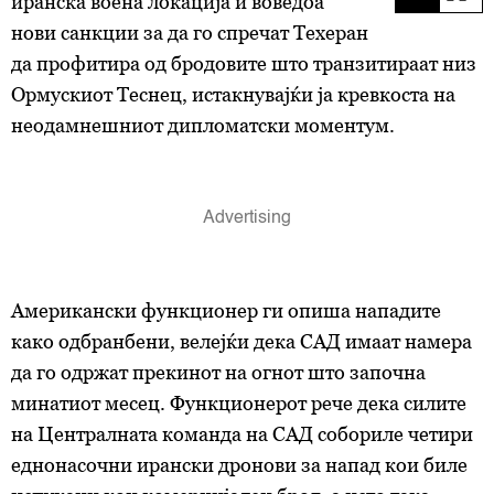
иранска воена локација и воведоа
нови санкции за да го спречат Техеран
да профитира од бродовите што транзитираат низ
Ормускиот Теснец, истакнувајќи ја кревкоста на
неодамнешниот дипломатски моментум.
Американски функционер ги опиша нападите
како одбранбени, велејќи дека САД имаат намера
да го одржат прекинот на огнот што започна
минатиот месец. Функционерот рече дека силите
на Централната команда на САД собориле четири
еднонасочни ирански дронови за напад кои биле