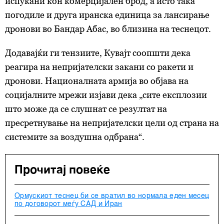
испукани кон комерцијален брод, а исто така
погодиле и друга иранска единица за лансирање
дронови во Бандар Абас, во близина на теснецот.
Додавајќи ги тензиите, Кувајт соопшти дека
реагира на непријателски закани со ракети и
дронови. Националната армија во објава на
социјалните мрежи изјави дека „сите експлозии
што може да се слушнат се резултат на
пресретнување на непријателски цели од страна на
системите за воздушна одбрана“.
Прочитај повеќе
Ормускиот теснец би се вратил во нормала еден месец
по договорот меѓу САД и Иран