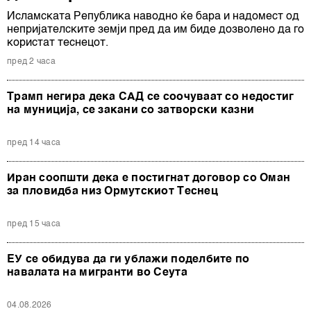
Исламската Република наводно ќе бара и надомест од
непријателските земји пред да им биде дозволено да го
користат теснецот.
пред 2 часа
Трамп негира дека САД се соочуваат со недостиг
на муниција, се закани со затворски казни
пред 14 часа
Иран соопшти дека е постигнат договор со Оман
за пловидба низ Ормутскиот Теснец
пред 15 часа
ЕУ се обидува да ги ублажи поделбите по
навалата на мигранти во Сеута
04.08.2026