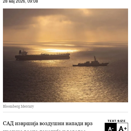
28 мај 2026, 09:08
Bloomberg Mercury
TEXT SIZE
САД извршија воздушни напади врз
-
+