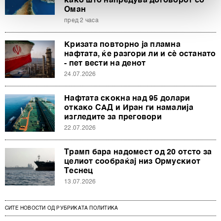
како што напредува договорот со
Оман
пред 2 часа
Заедничките ракувачи се HD-WIN ARENA SPORT
d.o.o. и
Пертнери
. Повеќе за податоците кои ги
Кризата повторно ја пламна
обработуваме како и за вашите права прочитајте во
нафтата, ќе разгори ли и сè останато
нашата
Политика на приватност
, а за колачињата и
- пет вести на денот
други слични технологии во
Политиката на
24.07.2026
колачиња
. Колачињата во кој било момент можете
повторно да ги ажурирате со клик на „Прикажи ги
Нафтата скокна над 95 долари
деталите“. Согласноста можете во кој било момент да
откако САД и Иран ги намалија
ја повлечете без негативни последици.
изгледите за преговори
22.07.2026
Трамп бара надомест од 20 отсто за
целиот сообраќај низ Ормускиот
Теснец
13.07.2026
СИТЕ НОВОСТИ ОД РУБРИКАТА ПОЛИТИКА