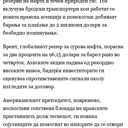
резерви на нафта и течен природен гас. Тоа
вклучува бродски транспортери кои работат со
новата иранска агенција и понекогаш добиваат
барања за плаќање до 2 милиони долари за
безбедно поминување.
Брент, глобалниот репер за сурова нафта, порасна
за два процента на 96,15 долари за барел рано во
четврток. Азиските акции паднаа од рекордно
високите нивоа, бидејќи инвеститорите ги
оценуваа спротивставените сигнали околу
изгледите за договор.
Американскиот претседател, повремено,
воспостави сопствена блокада на иранските
пристаништа долж теснецот, ги повика
сојузниците да помогнат во напорите да се отвори