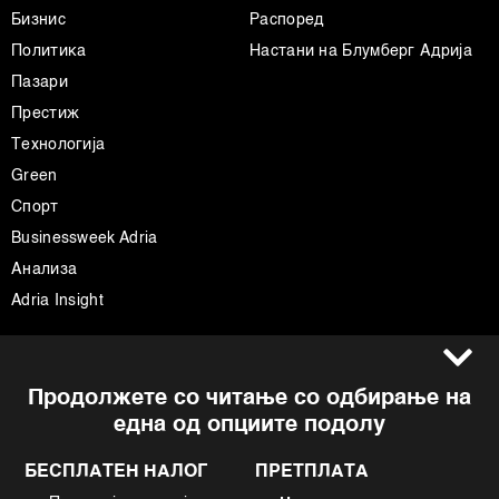
Бизнис
Распоред
Политика
Настани на Блумберг Адрија
Пазари
Престиж
Технологија
Green
Спорт
Businessweek Adria
Анализа
Adria Insight
Услови за користење
Следете не
Продолжете со читање со одбирање на
Импресум
Facebook
една од опциите подолу
Политика на приватност
Instagram
Политика за колачиња
Twitter
БЕСПЛАТЕН НАЛОГ
ПРЕТПЛАТА
Маркетинг
Linkedin