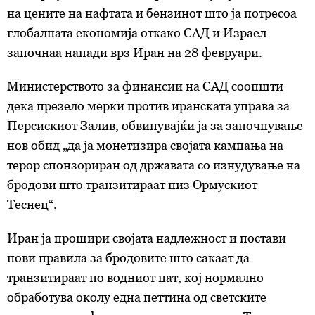
на цените на нафтата и бензинот што ја потресоа
глобалната економија откако САД и Израел
започнаа напади врз Иран на 28 февруари.
Министерството за финансии на САД соопшти
дека презело мерки против иранската управа за
Персискиот Залив, обвинувајќи ја за започнување
нов обид „да ја монетизира својата кампања на
терор спонзориран од државата со изнудување на
бродови што транзитираат низ Ормускиот
Теснец“.
Иран ја прошири својата надлежност и постави
нови правила за бродовите што сакаат да
транзитираат по водниот пат, кој нормално
обработува околу една петтина од светските