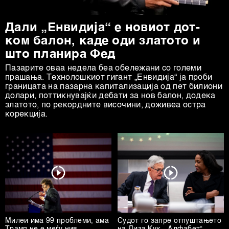
Дали „Енвидија“ е новиот дот-
ком балон, каде оди златото и
што планира Фед
Пазарите оваа недела беа обележани со големи
прашања. Технолошкиот гигант „Енвидија“ ја проби
границата на пазарна капитализација од пет билиони
долари, поттикнувајќи дебати за нов балон, додека
златото, по рекордните височини, доживеа остра
корекција.
Милеи има 99 проблеми, ама
Судот го запре отпуштањето